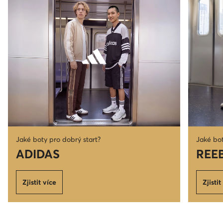
Jaké boty pro dobrý start?
Jaké bot
ADIDAS
REE
Zjistit více
Zjistit