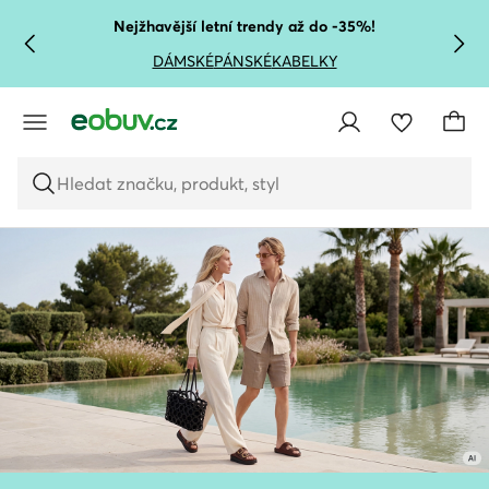
PŘEJÍT NA HLAVNÍ OBSAH
PŘEJÍT NA VYHLEDÁVÁNÍ
Nejžhavější letní trendy až do -35%!
DÁMSKÉ
PÁNSKÉ
KABELKY
Hledat značku, produkt, styl