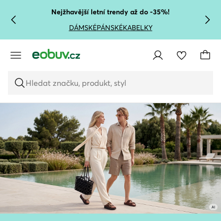
PŘEJÍT NA HLAVNÍ OBSAH
PŘEJÍT NA VYHLEDÁVÁNÍ
Nejžhavější letní trendy až do -35%!
DÁMSKÉ
PÁNSKÉ
KABELKY
Hledat značku, produkt, styl