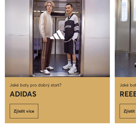
Jaké boty pro dobrý start?
Jaké bot
ADIDAS
REE
Zjistit více
Zjistit