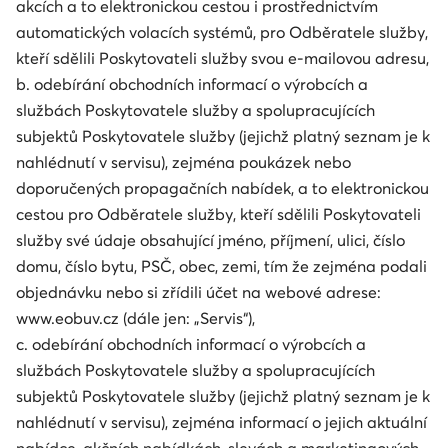
akcích a to elektronickou cestou i prostřednictvím
automatických volacích systémů, pro Odběratele služby,
kteří sdělili Poskytovateli služby svou e-mailovou adresu,
b. odebírání obchodních informací o výrobcích a
službách Poskytovatele služby a spolupracujících
subjektů Poskytovatele služby (jejichž platný seznam je k
nahlédnutí v servisu), zejména poukázek nebo
doporučených propagačních nabídek, a to elektronickou
cestou pro Odběratele služby, kteří sdělili Poskytovateli
služby své údaje obsahující jméno, příjmení, ulici, číslo
domu, číslo bytu, PSČ, obec, zemi, tím že zejména podali
objednávku nebo si zřídili účet na webové adrese:
www.eobuv.cz (dále jen: „Servis“),
c. odebírání obchodních informací o výrobcích a
službách Poskytovatele služby a spolupracujících
subjektů Poskytovatele služby (jejichž platný seznam je k
nahlédnutí v servisu), zejména informací o jejich aktuální