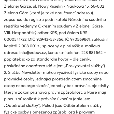
Zielonej Górze, ul. Nowy Kisielin - Naukowa 15, 66-002
Zielona Góra (které je také doručovací adresou),
zapsanou do registru podnikatelů Národního soudního
rejstříku vedeným Okresním soudem v Zielonej Górze,
VIII. Hospodářský odbor KRS, pod číslem KRS
0000541722, DIČ 929-13-53-356, IČ 970569861, základní
kapitál 2 008 001 zł, splacený v plné výši; e-mailová
adresa: info@eobuv.cz, kontaktní telefon: 228 881 562 –
poplatek jako za standardní hovor – dle ceníku
příslušného operátora (dále jen: „Poskytovatel služby“).
2. Službu Newsletter mohou využívat fyzické osoby nebo
právnické osoby jednající prostřednictvím zmocněné
osoby nebo organizační jednotky bez právní subjektivity,
kterým zákon přiznává právní způsobilost, a které mají
plnou způsobilost k právním úkonům (dále jen:
„Odběratel služby“). Pokud jsou Odběratelem služby
fyzické osoby s omezenou způsobilostí k právním