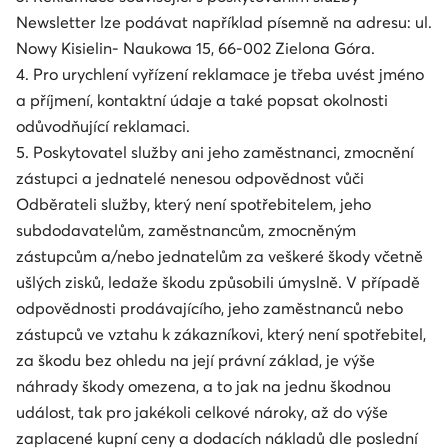
Newsletter lze podávat například písemně na adresu: ul.
Nowy Kisielin- Naukowa 15, 66-002 Zielona Góra.
4. Pro urychlení vyřízení reklamace je třeba uvést jméno
a příjmení, kontaktní údaje a také popsat okolnosti
odůvodňující reklamaci.
5. Poskytovatel služby ani jeho zaměstnanci, zmocnění
zástupci a jednatelé nenesou odpovědnost vůči
Odběrateli služby, který není spotřebitelem, jeho
subdodavatelům, zaměstnancům, zmocněným
zástupcům a/nebo jednatelům za veškeré škody včetně
ušlých zisků, ledaže škodu způsobili úmyslně. V případě
odpovědnosti prodávajícího, jeho zaměstnanců nebo
zástupců ve vztahu k zákazníkovi, který není spotřebitel,
za škodu bez ohledu na její právní základ, je výše
náhrady škody omezena, a to jak na jednu škodnou
událost, tak pro jakékoli celkové nároky, až do výše
zaplacené kupní ceny a dodacích nákladů dle poslední