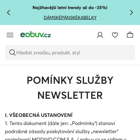
PŘEJÍT NA HLAVNÍ OBSAH
PŘEJÍT NA VYHLEDÁVÁNÍ
Nejžhavější letní trendy až do -35%!
DÁMSKÉ
PÁNSKÉ
KABELKY
Hledat značku, produkt, styl
POMÍNKY SLUŽBY
NEWSLETTER
I. VŠEOBECNÁ USTANOVENÍ
1. Tento dokument (dále jen: „Podmínky“) stanoví
podrobné zásady poskytování služby „newsletter“
společností MODIVO.COM S.A. / eobuv.cz se sídlem v