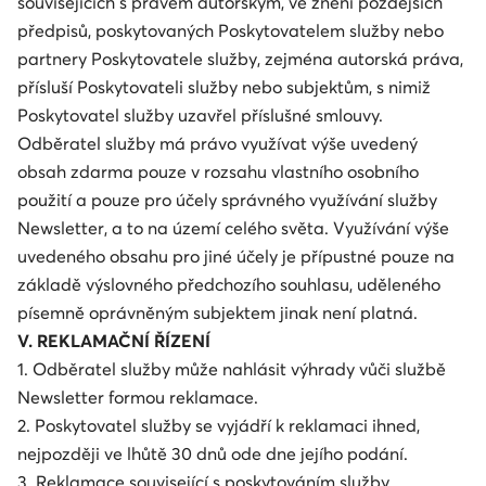
souvisejících s právem autorským, ve znění pozdějších
předpisů, poskytovaných Poskytovatelem služby nebo
partnery Poskytovatele služby, zejména autorská práva,
přísluší Poskytovateli služby nebo subjektům, s nimiž
Poskytovatel služby uzavřel příslušné smlouvy.
Odběratel služby má právo využívat výše uvedený
obsah zdarma pouze v rozsahu vlastního osobního
použití a pouze pro účely správného využívání služby
Newsletter, a to na území celého světa. Využívání výše
uvedeného obsahu pro jiné účely je přípustné pouze na
základě výslovného předchozího souhlasu, uděleného
písemně oprávněným subjektem jinak není platná.
V. REKLAMAČNÍ ŘÍZENÍ
1. Odběratel služby může nahlásit výhrady vůči službě
Newsletter formou reklamace.
2. Poskytovatel služby se vyjádří k reklamaci ihned,
nejpozději ve lhůtě 30 dnů ode dne jejího podání.
3. Reklamace související s poskytováním služby