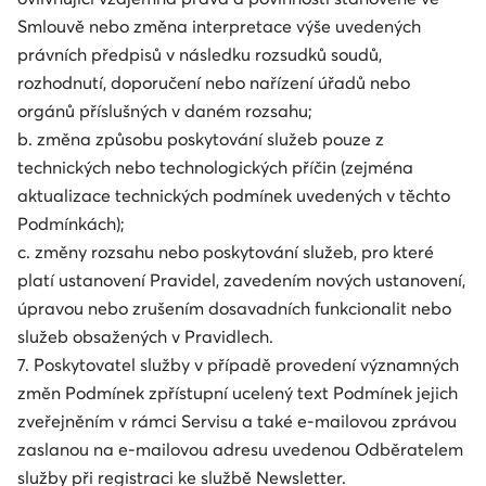
Smlouvě nebo změna interpretace výše uvedených
právních předpisů v následku rozsudků soudů,
rozhodnutí, doporučení nebo nařízení úřadů nebo
orgánů příslušných v daném rozsahu;
b. změna způsobu poskytování služeb pouze z
technických nebo technologických příčin (zejména
aktualizace technických podmínek uvedených v těchto
Podmínkách);
c. změny rozsahu nebo poskytování služeb, pro které
platí ustanovení Pravidel, zavedením nových ustanovení,
úpravou nebo zrušením dosavadních funkcionalit nebo
služeb obsažených v Pravidlech.
7. Poskytovatel služby v případě provedení významných
změn Podmínek zpřístupní ucelený text Podmínek jejich
zveřejněním v rámci Servisu a také e-mailovou zprávou
zaslanou na e-mailovou adresu uvedenou Odběratelem
služby při registraci ke službě Newsletter.