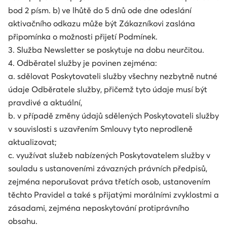
bod 2 písm. b) ve lhůtě do 5 dnů ode dne odeslání
aktivačního odkazu může být Zákazníkovi zaslána
připomínka o možnosti přijetí Podmínek.
3. Služba Newsletter se poskytuje na dobu neurčitou.
4. Odběratel služby je povinen zejména:
a. sdělovat Poskytovateli služby všechny nezbytně nutné
údaje Odběratele služby, přičemž tyto údaje musí být
pravdivé a aktuální,
b. v případě změny údajů sdělených Poskytovateli služby
v souvislosti s uzavřením Smlouvy tyto neprodleně
aktualizovat;
c. využívat služeb nabízených Poskytovatelem služby v
souladu s ustanoveními závazných právních předpisů,
zejména neporušovat práva třetích osob, ustanovením
těchto Pravidel a také s přijatými morálními zvyklostmi a
zásadami, zejména neposkytování protiprávního
obsahu.