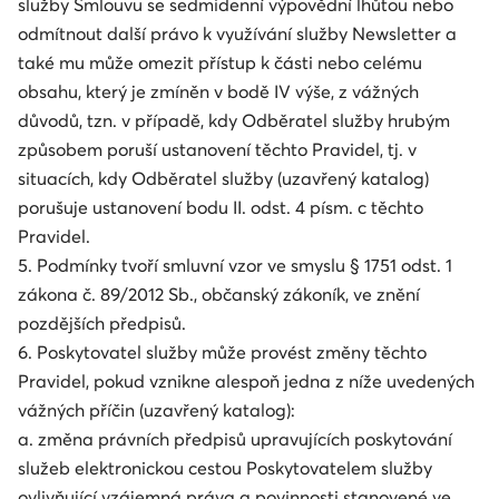
služby Smlouvu se sedmidenní výpovědní lhůtou nebo
odmítnout další právo k využívání služby Newsletter a
také mu může omezit přístup k části nebo celému
obsahu, který je zmíněn v bodě IV výše, z vážných
důvodů, tzn. v případě, kdy Odběratel služby hrubým
způsobem poruší ustanovení těchto Pravidel, tj. v
situacích, kdy Odběratel služby (uzavřený katalog)
porušuje ustanovení bodu II. odst. 4 písm. c těchto
Pravidel.
5. Podmínky tvoří smluvní vzor ve smyslu § 1751 odst. 1
zákona č. 89/2012 Sb., občanský zákoník, ve znění
pozdějších předpisů.
6. Poskytovatel služby může provést změny těchto
Pravidel, pokud vznikne alespoň jedna z níže uvedených
vážných příčin (uzavřený katalog):
a. změna právních předpisů upravujících poskytování
služeb elektronickou cestou Poskytovatelem služby
ovlivňující vzájemná práva a povinnosti stanovené ve