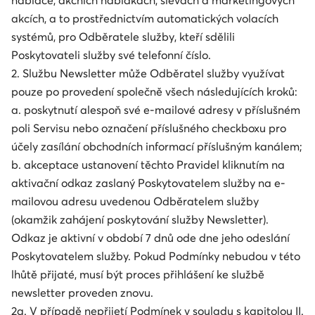
nabídce, akčních nabídkách, slevách a marketingových
akcích, a to prostřednictvím automatických volacích
systémů, pro Odběratele služby, kteří sdělili
Poskytovateli služby své telefonní číslo.
2. Službu Newsletter může Odběratel služby využívat
pouze po provedení společně všech následujících kroků:
a. poskytnutí alespoň své e-mailové adresy v příslušném
poli Servisu nebo označení příslušného checkboxu pro
účely zasílání obchodních informací příslušným kanálem;
b. akceptace ustanovení těchto Pravidel kliknutím na
aktivační odkaz zaslaný Poskytovatelem služby na e-
mailovou adresu uvedenou Odběratelem služby
(okamžik zahájení poskytování služby Newsletter).
Odkaz je aktivní v období 7 dnů ode dne jeho odeslání
Poskytovatelem služby. Pokud Podmínky nebudou v této
lhůtě přijaté, musí být proces přihlášení ke službě
newsletter proveden znovu.
2a. V případě nepřijetí Podmínek v souladu s kapitolou II.