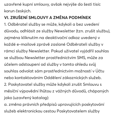
uzavřené kupní smlouvy, avšak nejvýše do šesti tisíc
korun českých.
VI. ZRUŠENÍ SMLOUVY A ZMĚNA PODMÍNEK
1. Odběratel služby se může, kdykoli a bez uvedení
důvodu, odhlásit ze služby Newsletter (tzn. zrušit službu),
zejména kliknutím na deaktivační odkaz uvedený v
každé e-mailové zprávě zaslané Odběrateli služby v
rámci služby Newsletter. Pokud uživatel vyjádřil souhlas
se službou Newsletter prostřednictvím SMS, může za
účelem odstoupení od služby v tomto ohledu svůj
souhlas odvolat sám prostřednictvím možností v Účtu
nebo kontaktováním Oddělení zákaznických služeb.
2. Poskytovatel služby může kdykoli zrušit Smlouvu s
měsíční výpovědní lhůtou z vážných důvodů, chápaných
jako (uzavřený katalog):
a. změna právních předpisů upravujících poskytování
služeb elektronickou cestou Poskytovatelem služby