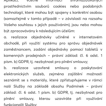
Aplikaci, včetně informací shromažďovaných
prostřednictvím souborů cookies nebo podobných
technologií, které mohou být spojeny s konkrétní osobou
(samozřejmě v tomto případě – v závislosti na rozsahu
Vašeho souhlasu s jejich používáním), jsou nebo mohou
být zpracovávány k následujícím účelům:
a. realizace objednávky učiněné v internetovém
obchodě, při využití systému pro správu objednávek
zaměstnancem, zadání objednávky pomocí tabletů v
kamenných prodejnách – právní základ: čl. 6 odst. 1
písm. b) GDPR, tj. nezbytnost pro plnění smlouvy;
b. realizace uzavřené smlouvy o poskytování
elektronických služeb, zejména zajištění možnosti
seznámit se s materiály, které zpřístupňujeme v rámci
naší Služby na základě obsahu Podmínek – právní
základ: čl. 6 odst. 1 písm. b) GDPR, tj. nezbytnost pro
plnění smlouvy, kterou uzavíráte při využívání
funkcionalit Služby;