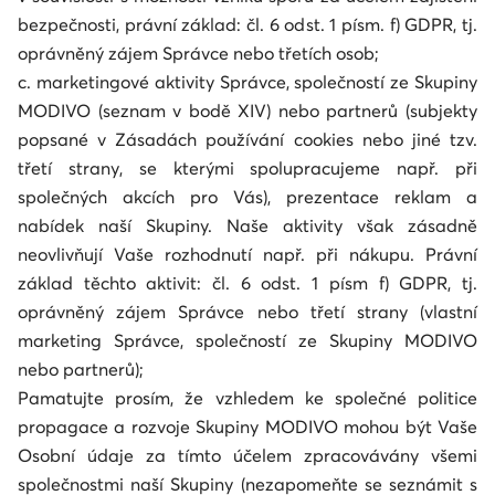
bezpečnosti, právní základ: čl. 6 odst. 1 písm. f) GDPR, tj.
oprávněný zájem Správce nebo třetích osob;
c. marketingové aktivity Správce, společností ze Skupiny
MODIVO (seznam v bodě XIV) nebo partnerů (subjekty
popsané v Zásadách používání cookies nebo jiné tzv.
třetí strany, se kterými spolupracujeme např. při
společných akcích pro Vás), prezentace reklam a
nabídek naší Skupiny. Naše aktivity však zásadně
neovlivňují Vaše rozhodnutí např. při nákupu. Právní
základ těchto aktivit: čl. 6 odst. 1 písm f) GDPR, tj.
oprávněný zájem Správce nebo třetí strany (vlastní
marketing Správce, společností ze Skupiny MODIVO
nebo partnerů);
Pamatujte prosím, že vzhledem ke společné politice
propagace a rozvoje Skupiny MODIVO mohou být Vaše
Osobní údaje za tímto účelem zpracovávány všemi
společnostmi naší Skupiny (nezapomeňte se seznámit s