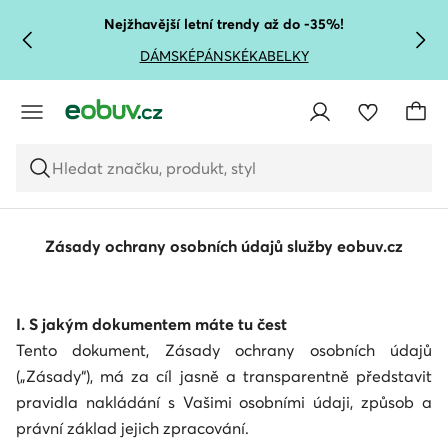
PŘEJÍT NA HLAVNÍ OBSAH
PŘEJÍT NA VYHLEDÁVÁNÍ
Nejžhavější letní trendy až do -35%!
DÁMSKÉ
PÁNSKÉ
KABELKY
Hledat značku, produkt, styl
Zásady ochrany osobních údajů služby eobuv.cz
I. S jakým dokumentem máte tu čest
Tento dokument, Zásady ochrany osobních údajů
(„Zásady“), má za cíl jasně a transparentně představit
pravidla nakládání s Vašimi osobními údaji, způsob a
právní základ jejich zpracování.