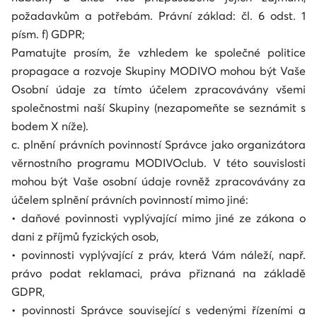
požadavkům a potřebám. Právní základ: čl. 6 odst. 1
písm. f) GDPR;
Pamatujte prosím, že vzhledem ke společné politice
propagace a rozvoje Skupiny MODIVO mohou být Vaše
Osobní údaje za tímto účelem zpracovávány všemi
společnostmi naší Skupiny (nezapomeňte se seznámit s
bodem X níže).
c. plnění právních povinností Správce jako organizátora
věrnostního programu MODIVOclub. V této souvislosti
mohou být Vaše osobní údaje rovněž zpracovávány za
účelem splnění právních povinností mimo jiné:
• daňové povinnosti vyplývající mimo jiné ze zákona o
dani z příjmů fyzických osob,
• povinnosti vyplývající z práv, která Vám náleží, např.
právo podat reklamaci, práva přiznaná na základě
GDPR,
• povinnosti Správce související s vedenými řízeními a