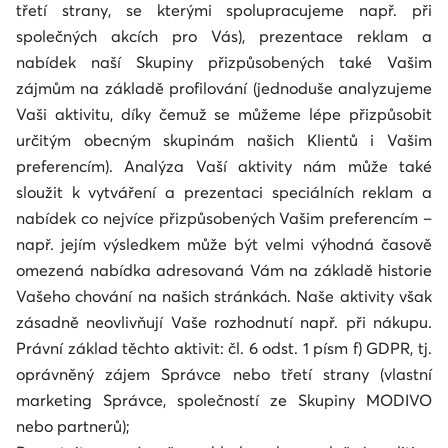
třetí strany, se kterými spolupracujeme např. při
společných akcích pro Vás), prezentace reklam a
nabídek naší Skupiny přizpůsobených také Vašim
zájmům na základě profilování (jednoduše analyzujeme
Vaši aktivitu, díky čemuž se můžeme lépe přizpůsobit
určitým obecným skupinám našich Klientů i Vašim
preferencím). Analýza Vaší aktivity nám může také
sloužit k vytváření a prezentaci speciálních reklam a
nabídek co nejvíce přizpůsobených Vašim preferencím –
např. jejím výsledkem může být velmi výhodná časově
omezená nabídka adresovaná Vám na základě historie
Vašeho chování na našich stránkách. Naše aktivity však
zásadně neovlivňují Vaše rozhodnutí např. při nákupu.
Právní základ těchto aktivit: čl. 6 odst. 1 písm f) GDPR, tj.
oprávněný zájem Správce nebo třetí strany (vlastní
marketing Správce, společností ze Skupiny MODIVO
nebo partnerů);