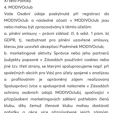
XI této Politiky.
4. MODIVOclub
Vaše Osobní údaje poskytnuté při registraci do
MODIVOclub a následné účasti v MODIVOclub jsou
nebo mohou být zpracovávány k těmto účelům:
a. plnění smlouvy – právní základ: čl. 6 odst. 1 písm. b)
GDPR, tj. nezbytnost pro plnění uzavřené smlouvy,
kterou jste uzavřeli akceptací Podmínek MODIVOclub;
b. marketingové aktivity Správce nebo jeho partnerů
(subjekty popsané v Zásadách používání cookies nebo
jiné tzv. třetí strany, se kterými spolupracujeme např. při
společných akcích pro Vás) pro účely spojené s analýzou
a profilováním je oprávněný zájem realizovaný
Spolusprávci (více o spolusprávě naleznete v Zásadách
ochrany osobních údajů MODIVOclub), spočívající v
přizpůsobení marketingových sdělení potřebám členů
klubu, díky čemuž členové klubu mohou dostávat
nabídky a akce více přizpůsobené jejich zájmům,