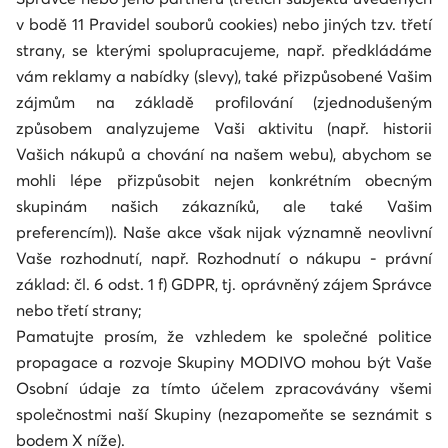
v bodě 11 Pravidel souborů cookies) nebo jiných tzv. třetí
strany, se kterými spolupracujeme, např. předkládáme
vám reklamy a nabídky (slevy), také přizpůsobené Vašim
zájmům na základě profilování (zjednodušeným
způsobem analyzujeme Vaši aktivitu (např. historii
Vašich nákupů a chování na našem webu), abychom se
mohli lépe přizpůsobit nejen konkrétním obecným
skupinám našich zákazníků, ale také Vašim
preferencím)). Naše akce však nijak významně neovlivní
Vaše rozhodnutí, např. Rozhodnutí o nákupu - právní
základ: čl. 6 odst. 1 f) GDPR, tj. oprávněný zájem Správce
nebo třetí strany;
Pamatujte prosím, že vzhledem ke společné politice
propagace a rozvoje Skupiny MODIVO mohou být Vaše
Osobní údaje za tímto účelem zpracovávány všemi
společnostmi naší Skupiny (nezapomeňte se seznámit s
bodem X níže).