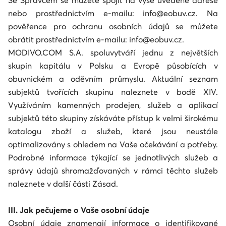
Se Správcem se můžete spojit na výše uvedené adrese
nebo prostřednictvím e-mailu: info@eobuv.cz. Na
pověřence pro ochranu osobních údajů se můžete
obrátit prostřednictvím e-mailu: info@eobuv.cz.
MODIVO.COM S.A. spoluvytváří jednu z největších
skupin kapitálu v Polsku a Evropě působících v
obuvnickém a oděvním průmyslu. Aktuální seznam
subjektů tvořících skupinu naleznete v bodě XIV.
Využíváním kamenných prodejen, služeb a aplikací
subjektů této skupiny získáváte přístup k velmi širokému
katalogu zboží a služeb, které jsou neustále
optimalizovány s ohledem na Vaše očekávání a potřeby.
Podrobné informace týkající se jednotlivých služeb a
správy údajů shromažďovaných v rámci těchto služeb
naleznete v další části Zásad.
III. Jak pečujeme o Vaše osobní údaje
Osobní údaje znamenají informace o identifikované