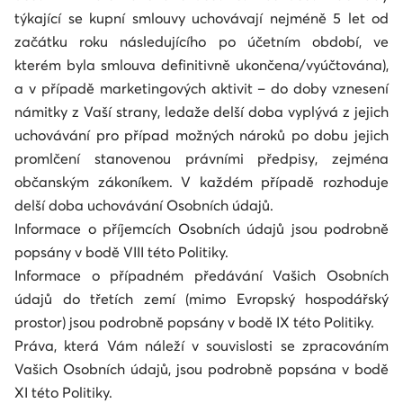
týkající se kupní smlouvy uchovávají nejméně 5 let od
začátku roku následujícího po účetním období, ve
kterém byla smlouva definitivně ukončena/vyúčtována),
a v případě marketingových aktivit – do doby vznesení
námitky z Vaší strany, ledaže delší doba vyplývá z jejich
uchovávání pro případ možných nároků po dobu jejich
promlčení stanovenou právními předpisy, zejména
občanským zákoníkem. V každém případě rozhoduje
delší doba uchovávání Osobních údajů.
Informace o příjemcích Osobních údajů jsou podrobně
popsány v bodě VIII této Politiky.
Informace o případném předávání Vašich Osobních
údajů do třetích zemí (mimo Evropský hospodářský
prostor) jsou podrobně popsány v bodě IX této Politiky.
Práva, která Vám náleží v souvislosti se zpracováním
Vašich Osobních údajů, jsou podrobně popsána v bodě
XI této Politiky.