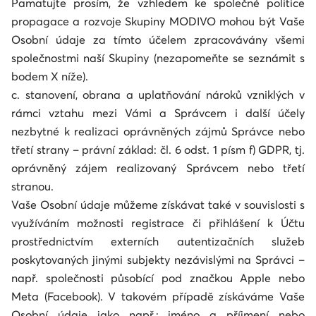
Pamatujte prosím, že vzhledem ke společné politice
propagace a rozvoje Skupiny MODIVO mohou být Vaše
Osobní údaje za tímto účelem zpracovávány všemi
společnostmi naší Skupiny (nezapomeňte se seznámit s
bodem X níže).
c. stanovení, obrana a uplatňování nároků vzniklých v
rámci vztahu mezi Vámi a Správcem i další účely
nezbytné k realizaci oprávněných zájmů Správce nebo
třetí strany – právní základ: čl. 6 odst. 1 písm f) GDPR, tj.
oprávněný zájem realizovaný Správcem nebo třetí
stranou.
Vaše Osobní údaje můžeme získávat také v souvislosti s
využíváním možnosti registrace či přihlášení k Účtu
prostřednictvím externích autentizačních služeb
poskytovaných jinými subjekty nezávislými na Správci –
např. společnosti působící pod značkou Apple nebo
Meta (Facebook). V takovém případě získáváme Vaše
Osobní údaje jako např.: jméno a příjmení nebo