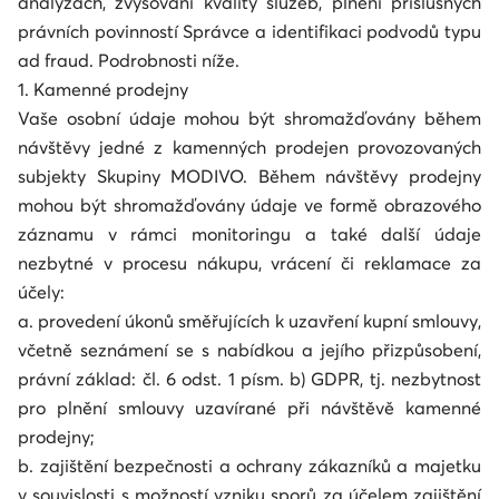
analýzách, zvyšování kvality služeb, plnění příslušných
právních povinností Správce a identifikaci podvodů typu
ad fraud. Podrobnosti níže.
1. Kamenné prodejny
Vaše osobní údaje mohou být shromažďovány během
návštěvy jedné z kamenných prodejen provozovaných
subjekty Skupiny MODIVO. Během návštěvy prodejny
mohou být shromažďovány údaje ve formě obrazového
záznamu v rámci monitoringu a také další údaje
nezbytné v procesu nákupu, vrácení či reklamace za
účely:
a. provedení úkonů směřujících k uzavření kupní smlouvy,
včetně seznámení se s nabídkou a jejího přizpůsobení,
právní základ: čl. 6 odst. 1 písm. b) GDPR, tj. nezbytnost
pro plnění smlouvy uzavírané při návštěvě kamenné
prodejny;
b. zajištění bezpečnosti a ochrany zákazníků a majetku
v souvislosti s možností vzniku sporů za účelem zajištění