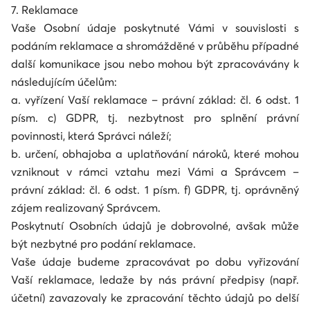
7. Reklamace
Vaše Osobní údaje poskytnuté Vámi v souvislosti s
podáním reklamace a shromážděné v průběhu případné
další komunikace jsou nebo mohou být zpracovávány k
následujícím účelům:
a. vyřízení Vaší reklamace – právní základ: čl. 6 odst. 1
písm. c) GDPR, tj. nezbytnost pro splnění právní
povinnosti, která Správci náleží;
b. určení, obhajoba a uplatňování nároků, které mohou
vzniknout v rámci vztahu mezi Vámi a Správcem –
právní základ: čl. 6 odst. 1 písm. f) GDPR, tj. oprávněný
zájem realizovaný Správcem.
Poskytnutí Osobních údajů je dobrovolné, avšak může
být nezbytné pro podání reklamace.
Vaše údaje budeme zpracovávat po dobu vyřizování
Vaší reklamace, ledaže by nás právní předpisy (např.
účetní) zavazovaly ke zpracování těchto údajů po delší