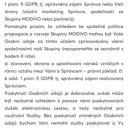
1 písm. f) GDPR, tj. oprávněný zájem Správce nebo třetí
strany (vlastní marketing Správce, společností ze
Skupiny MODIVO nebo partnerů);
Pamatujte prosím, že vzhledem ke společné politice
propagace a rozvoje Skupiny MODIVO mohou být Vaše
Osobní údaje za tímto účelem zpracovávány všemi
společnostmi naší Skupiny (nezapomeňte se seznámit s
bodem X níže).
d. stanovení, obrana a uplatňování nároků vzniklých v
rámci vztahu mezi Vámi a Správcem – právní základ: čl.
6 odst. 1 písm. f) GDPR, tj. oprávněný zájem realizovaný
Správcem.
Poskytnutí Osobních údajů je dobrovolné, avšak může
být nezbytné vzhledem k povaze námi poskytovaných
služeb elektronickou cestou, a tedy nezbytné pro
využívání Služby. Bez poskytnutí zmíněných Osobních
údajů bychom Vám nemohli služby poskytovat a Vy