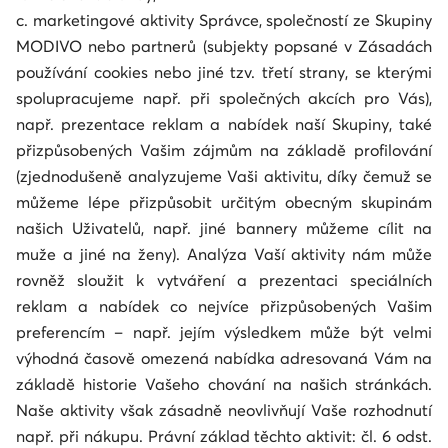
c. marketingové aktivity Správce, společností ze Skupiny
MODIVO nebo partnerů (subjekty popsané v Zásadách
používání cookies nebo jiné tzv. třetí strany, se kterými
spolupracujeme např. při společných akcích pro Vás),
např. prezentace reklam a nabídek naší Skupiny, také
přizpůsobených Vašim zájmům na základě profilování
(zjednodušeně analyzujeme Vaši aktivitu, díky čemuž se
můžeme lépe přizpůsobit určitým obecným skupinám
našich Uživatelů, např. jiné bannery můžeme cílit na
muže a jiné na ženy). Analýza Vaší aktivity nám může
rovněž sloužit k vytváření a prezentaci speciálních
reklam a nabídek co nejvíce přizpůsobených Vašim
preferencím – např. jejím výsledkem může být velmi
výhodná časově omezená nabídka adresovaná Vám na
základě historie Vašeho chování na našich stránkách.
Naše aktivity však zásadně neovlivňují Vaše rozhodnutí
např. při nákupu. Právní základ těchto aktivit: čl. 6 odst.