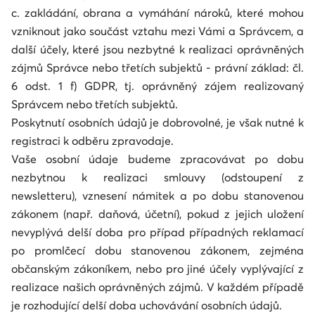
c. zakládání, obrana a vymáhání nároků, které mohou
vzniknout jako součást vztahu mezi Vámi a Správcem, a
další účely, které jsou nezbytné k realizaci oprávněných
zájmů Správce nebo třetích subjektů - právní základ: čl.
6 odst. 1 f) GDPR, tj. oprávněný zájem realizovaný
Správcem nebo třetích subjektů.
Poskytnutí osobních údajů je dobrovolné, je však nutné k
registraci k odběru zpravodaje.
Vaše osobní údaje budeme zpracovávat po dobu
nezbytnou k realizaci smlouvy (odstoupení z
newsletteru), vznesení námitek a po dobu stanovenou
zákonem (např. daňová, účetní), pokud z jejich uložení
nevyplývá delší doba pro případ případných reklamací
po promlčecí dobu stanovenou zákonem, zejména
občanským zákoníkem, nebo pro jiné účely vyplývající z
realizace našich oprávněných zájmů. V každém případě
je rozhodující delší doba uchovávání osobních údajů.