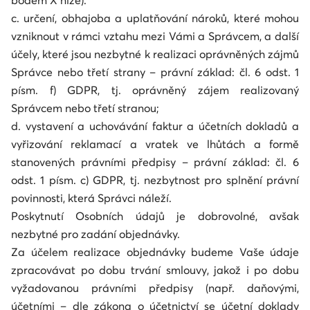
bodem X níže).
c. určení, obhajoba a uplatňování nároků, které mohou
vzniknout v rámci vztahu mezi Vámi a Správcem, a další
účely, které jsou nezbytné k realizaci oprávněných zájmů
Správce nebo třetí strany – právní základ: čl. 6 odst. 1
písm. f) GDPR, tj. oprávněný zájem realizovaný
Správcem nebo třetí stranou;
d. vystavení a uchovávání faktur a účetních dokladů a
vyřizování reklamací a vratek ve lhůtách a formě
stanovených právními předpisy – právní základ: čl. 6
odst. 1 písm. c) GDPR, tj. nezbytnost pro splnění právní
povinnosti, která Správci náleží.
Poskytnutí Osobních údajů je dobrovolné, avšak
nezbytné pro zadání objednávky.
Za účelem realizace objednávky budeme Vaše údaje
zpracovávat po dobu trvání smlouvy, jakož i po dobu
vyžadovanou právními předpisy (např. daňovými,
účetními – dle zákona o účetnictví se účetní doklady