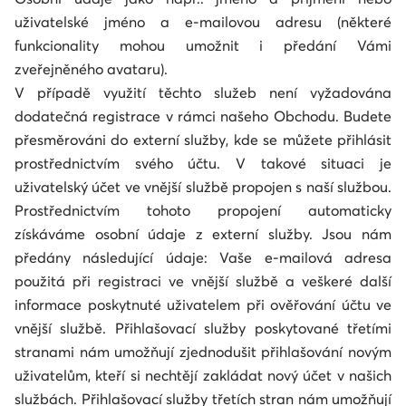
uživatelské jméno a e-mailovou adresu (některé
funkcionality mohou umožnit i předání Vámi
zveřejněného avataru).
V případě využití těchto služeb není vyžadována
dodatečná registrace v rámci našeho Obchodu. Budete
přesměrováni do externí služby, kde se můžete přihlásit
prostřednictvím svého účtu. V takové situaci je
uživatelský účet ve vnější službě propojen s naší službou.
Prostřednictvím tohoto propojení automaticky
získáváme osobní údaje z externí služby. Jsou nám
předány následující údaje: Vaše e-mailová adresa
použitá při registraci ve vnější službě a veškeré další
informace poskytnuté uživatelem při ověřování účtu ve
vnější službě. Přihlašovací služby poskytované třetími
stranami nám umožňují zjednodušit přihlašování novým
uživatelům, kteří si nechtějí zakládat nový účet v našich
službách. Přihlašovací služby třetích stran nám umožňují