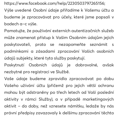
https://www.facebook.com/help/2230503797265156;
Výše uvedené Osobní údaje přiřadíme k Vašemu účtu a
budeme je zpracovávat pro účely, které jsme popsali v
bodech a–c výše.
Pamatujte, že používání externích autentizačních služeb
může znamenat přístup k Vašim Osobním údajům jejich
poskytovateli, proto se nezapomeňte seznámit s
podmínkami a zásadami zpracování Vašich osobních
údajů subjekty, které tyto služby poskytují.
Poskytnutí Osobních údajů je dobrovolné, avšak
nezbytné pro registraci ve Službě.
Vaše údaje budeme zpravidla zpracovávat po dobu
Vašeho užívání účtu (přičemž pro jejich větší ochranu
mohou být odstraněny po třech letech od Vaší poslední
aktivity v rámci Služby), a v případě marketingových
aktivit – do doby, než vznesete námitku, ledaže by nás
právní předpisy zavazovaly k delšímu zpracování těchto