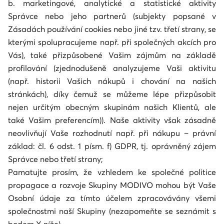
b. marketingové, analytické a statistické aktivity
Správce nebo jeho partnerů (subjekty popsané v
Zásadách používání cookies nebo jiné tzv. třetí strany, se
kterými spolupracujeme např. při společných akcích pro
Vás), také přizpůsobené Vašim zájmům na základě
profilování (zjednodušeně analyzujeme Vaši aktivitu
(např. historii Vašich nákupů i chování na našich
stránkách), díky čemuž se můžeme lépe přizpůsobit
nejen určitým obecným skupinám našich Klientů, ale
také Vašim preferencím)). Naše aktivity však zásadně
neovlivňují Vaše rozhodnutí např. při nákupu – právní
základ: čl. 6 odst. 1 písm. f) GDPR, tj. oprávněný zájem
Správce nebo třetí strany;
Pamatujte prosím, že vzhledem ke společné politice
propagace a rozvoje Skupiny MODIVO mohou být Vaše
Osobní údaje za tímto účelem zpracovávány všemi
společnostmi naší Skupiny (nezapomeňte se seznámit s