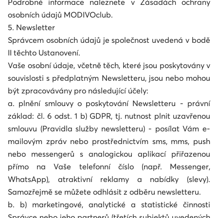
Podrobné informace naleznete v Zásadách ochrany
osobních údajů MODIVOclub.
5. Newsletter
Správcem osobních údajů je společnost uvedená v bodě
II těchto Ustanovení.
Vaše osobní údaje, včetně těch, které jsou poskytovány v
souvislosti s předplatným Newsletteru, jsou nebo mohou
být zpracovávány pro následující účely:
a. plnění smlouvy o poskytování Newsletteru - právní
základ: čl. 6 odst. 1 b) GDPR, tj. nutnost plnit uzavřenou
smlouvu (Pravidla služby newsletteru) - posílat Vám e-
mailovým zpráv nebo prostřednictvím sms, mms, push
nebo messengerů s analogickou aplikací přiřazenou
přímo na Vaše telefonní číslo (např. Messenger,
WhatsApp), atraktivní reklamy a nabídky (slevy).
Samozřejmě se můžete odhlásit z odběru newsletteru.
b. b) marketingové, analytické a statistické činnosti
Správce nebo jeho partnerů (třetích subjektů uvedených