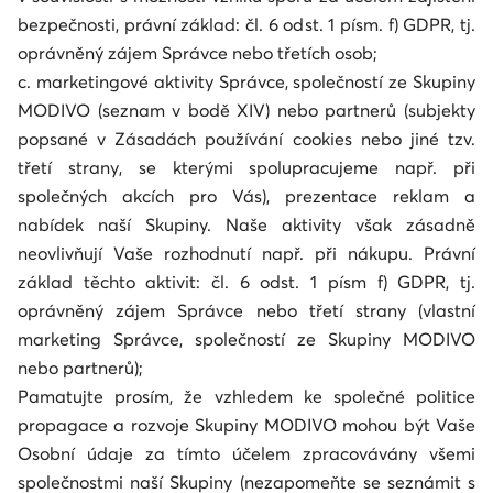
bezpečnosti, právní základ: čl. 6 odst. 1 písm. f) GDPR, tj.
oprávněný zájem Správce nebo třetích osob;
c. marketingové aktivity Správce, společností ze Skupiny
MODIVO (seznam v bodě XIV) nebo partnerů (subjekty
popsané v Zásadách používání cookies nebo jiné tzv.
třetí strany, se kterými spolupracujeme např. při
společných akcích pro Vás), prezentace reklam a
nabídek naší Skupiny. Naše aktivity však zásadně
neovlivňují Vaše rozhodnutí např. při nákupu. Právní
základ těchto aktivit: čl. 6 odst. 1 písm f) GDPR, tj.
oprávněný zájem Správce nebo třetí strany (vlastní
marketing Správce, společností ze Skupiny MODIVO
nebo partnerů);
Pamatujte prosím, že vzhledem ke společné politice
propagace a rozvoje Skupiny MODIVO mohou být Vaše
Osobní údaje za tímto účelem zpracovávány všemi
společnostmi naší Skupiny (nezapomeňte se seznámit s