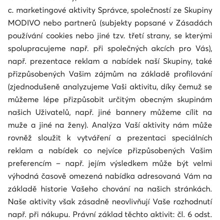
c. marketingové aktivity Správce, společností ze Skupiny
MODIVO nebo partnerů (subjekty popsané v Zásadách
používání cookies nebo jiné tzv. třetí strany, se kterými
spolupracujeme např. při společných akcích pro Vás),
např. prezentace reklam a nabídek naší Skupiny, také
přizpůsobených Vašim zájmům na základě profilování
(zjednodušeně analyzujeme Vaši aktivitu, díky čemuž se
můžeme lépe přizpůsobit určitým obecným skupinám
našich Uživatelů, např. jiné bannery můžeme cílit na
muže a jiné na ženy). Analýza Vaší aktivity nám může
rovněž sloužit k vytváření a prezentaci speciálních
reklam a nabídek co nejvíce přizpůsobených Vašim
preferencím – např. jejím výsledkem může být velmi
výhodná časově omezená nabídka adresovaná Vám na
základě historie Vašeho chování na našich stránkách.
Naše aktivity však zásadně neovlivňují Vaše rozhodnutí
např. při nákupu. Právní základ těchto aktivit: čl. 6 odst.