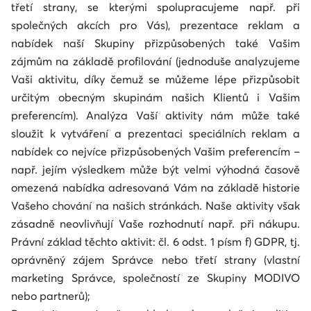
třetí strany, se kterými spolupracujeme např. při
společných akcích pro Vás), prezentace reklam a
nabídek naší Skupiny přizpůsobených také Vašim
zájmům na základě profilování (jednoduše analyzujeme
Vaši aktivitu, díky čemuž se můžeme lépe přizpůsobit
určitým obecným skupinám našich Klientů i Vašim
preferencím). Analýza Vaší aktivity nám může také
sloužit k vytváření a prezentaci speciálních reklam a
nabídek co nejvíce přizpůsobených Vašim preferencím –
např. jejím výsledkem může být velmi výhodná časově
omezená nabídka adresovaná Vám na základě historie
Vašeho chování na našich stránkách. Naše aktivity však
zásadně neovlivňují Vaše rozhodnutí např. při nákupu.
Právní základ těchto aktivit: čl. 6 odst. 1 písm f) GDPR, tj.
oprávněný zájem Správce nebo třetí strany (vlastní
marketing Správce, společností ze Skupiny MODIVO
nebo partnerů);