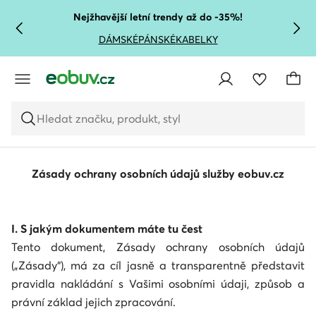
PŘEJÍT NA HLAVNÍ OBSAH
PŘEJÍT NA VYHLEDÁVÁNÍ
Nejžhavější letní trendy až do -35%!
DÁMSKÉ
PÁNSKÉ
KABELKY
Hledat značku, produkt, styl
Zásady ochrany osobních údajů služby eobuv.cz
I. S jakým dokumentem máte tu čest
Tento dokument, Zásady ochrany osobních údajů
(„Zásady“), má za cíl jasně a transparentně představit
pravidla nakládání s Vašimi osobními údaji, způsob a
právní základ jejich zpracování.