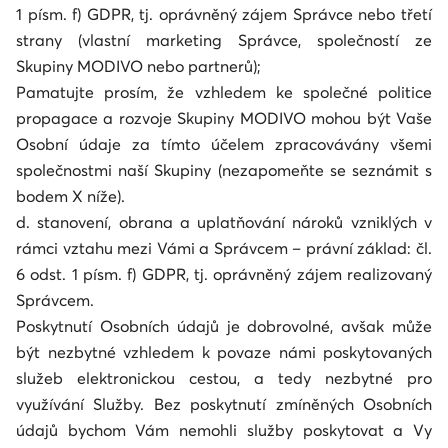
1 písm. f) GDPR, tj. oprávněný zájem Správce nebo třetí
strany (vlastní marketing Správce, společností ze
Skupiny MODIVO nebo partnerů);
Pamatujte prosím, že vzhledem ke společné politice
propagace a rozvoje Skupiny MODIVO mohou být Vaše
Osobní údaje za tímto účelem zpracovávány všemi
společnostmi naší Skupiny (nezapomeňte se seznámit s
bodem X níže).
d. stanovení, obrana a uplatňování nároků vzniklých v
rámci vztahu mezi Vámi a Správcem – právní základ: čl.
6 odst. 1 písm. f) GDPR, tj. oprávněný zájem realizovaný
Správcem.
Poskytnutí Osobních údajů je dobrovolné, avšak může
být nezbytné vzhledem k povaze námi poskytovaných
služeb elektronickou cestou, a tedy nezbytné pro
využívání Služby. Bez poskytnutí zmíněných Osobních
údajů bychom Vám nemohli služby poskytovat a Vy