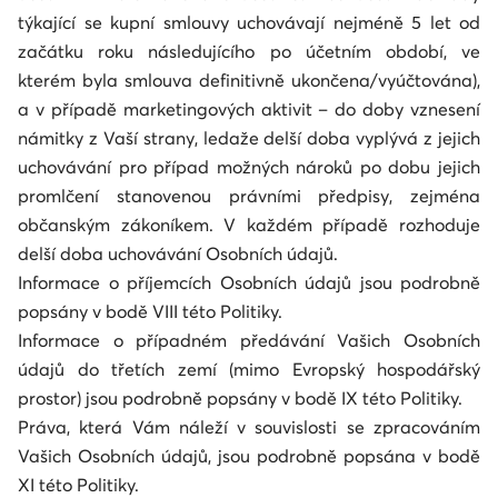
týkající se kupní smlouvy uchovávají nejméně 5 let od
začátku roku následujícího po účetním období, ve
kterém byla smlouva definitivně ukončena/vyúčtována),
a v případě marketingových aktivit – do doby vznesení
námitky z Vaší strany, ledaže delší doba vyplývá z jejich
uchovávání pro případ možných nároků po dobu jejich
promlčení stanovenou právními předpisy, zejména
občanským zákoníkem. V každém případě rozhoduje
delší doba uchovávání Osobních údajů.
Informace o příjemcích Osobních údajů jsou podrobně
popsány v bodě VIII této Politiky.
Informace o případném předávání Vašich Osobních
údajů do třetích zemí (mimo Evropský hospodářský
prostor) jsou podrobně popsány v bodě IX této Politiky.
Práva, která Vám náleží v souvislosti se zpracováním
Vašich Osobních údajů, jsou podrobně popsána v bodě
XI této Politiky.