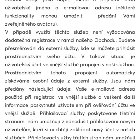
uživatelské jméno a e-mailovou adresu (některé
funkcionality mohou umožnit i předání Vámi
zveřejněného avataru).
V případě využití těchto služeb není vyžadována
dodatečná registrace v rámci našeho Obchodu. Budete
přesměrováni do externí služby, kde se můžete přihlásit
prostřednictvím svého účtu. V takové situaci je
uživatelský účet ve vnější službě propojen s naší službou.
Prostřednictvím tohoto propojení automaticky
získáváme osobní údaje z externí služby. Jsou nám
předány následující údaje: Vaše e-mailová adresa
použitá při registraci ve vnější službě a veškeré další
informace poskytnuté uživatelem při ověřování účtu ve
vnější službě. Přihlašovací služby poskytované třetími
stranami nám umožňují zjednodušit přihlašování novým
uživatelům, kteří si nechtějí zakládat nový účet v našich
službách. Přihlašovací služby třetích stran nám umožňují