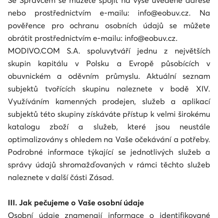
Se Správcem se můžete spojit na výše uvedené adrese
nebo prostřednictvím e-mailu: info@eobuv.cz. Na
pověřence pro ochranu osobních údajů se můžete
obrátit prostřednictvím e-mailu: info@eobuv.cz.
MODIVO.COM S.A. spoluvytváří jednu z největších
skupin kapitálu v Polsku a Evropě působících v
obuvnickém a oděvním průmyslu. Aktuální seznam
subjektů tvořících skupinu naleznete v bodě XIV.
Využíváním kamenných prodejen, služeb a aplikací
subjektů této skupiny získáváte přístup k velmi širokému
katalogu zboží a služeb, které jsou neustále
optimalizovány s ohledem na Vaše očekávání a potřeby.
Podrobné informace týkající se jednotlivých služeb a
správy údajů shromažďovaných v rámci těchto služeb
naleznete v další části Zásad.
III. Jak pečujeme o Vaše osobní údaje
Osobní údaje znamenají informace o identifikované