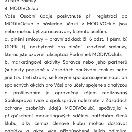
XI této Politiky.
4. MODIVOclub
Vaše Osobní údaje poskytnuté při registraci do
MODIVOclub a následné účasti v MODIVOclub jsou
nebo mohou být zpracovávány k těmto účelům:
a. plnění smlouvy – právní základ: čl. 6 odst. 1 písm. b)
GDPR, tj. nezbytnost pro plnění uzavřené smlouvy,
kterou jste uzavřeli akceptací Podmínek MODIVOclub;
b. marketingové aktivity Správce nebo jeho partnerů
(subjekty popsané v Zásadách používání cookies nebo
jiné tzv. třetí strany, se kterými spolupracujeme např. při
společných akcích pro Vás) pro účely spojené s analýzou
a profilováním je oprávněný zájem realizovaný
Spolusprávci (více o spolusprávě naleznete v Zásadách
ochrany osobních údajů MODIVOclub), spočívající v
přizpůsobení marketingových sdělení potřebám členů
klubu, díky čemuž členové klubu mohou dostávat
nabídky a akce více přizpůsobené jejich zájmům,