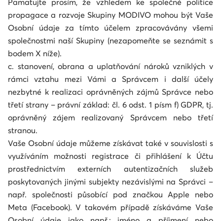
Pamatujte prosím, že vzhledem ke společné politice
propagace a rozvoje Skupiny MODIVO mohou být Vaše
Osobní údaje za tímto účelem zpracovávány všemi
společnostmi naší Skupiny (nezapomeňte se seznámit s
bodem X níže).
c. stanovení, obrana a uplatňování nároků vzniklých v
rámci vztahu mezi Vámi a Správcem i další účely
nezbytné k realizaci oprávněných zájmů Správce nebo
třetí strany – právní základ: čl. 6 odst. 1 písm f) GDPR, tj.
oprávněný zájem realizovaný Správcem nebo třetí
stranou.
Vaše Osobní údaje můžeme získávat také v souvislosti s
využíváním možnosti registrace či přihlášení k Účtu
prostřednictvím externích autentizačních služeb
poskytovaných jinými subjekty nezávislými na Správci –
např. společnosti působící pod značkou Apple nebo
Meta (Facebook). V takovém případě získáváme Vaše
Osobní údaje jako např.: jméno a příjmení nebo