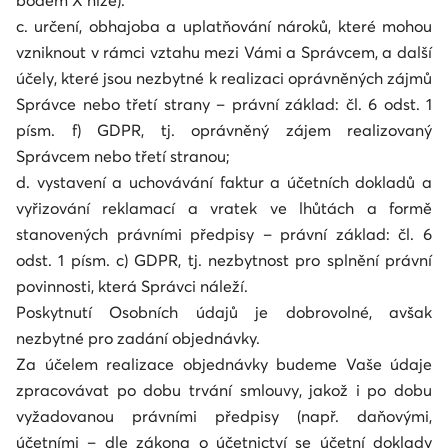
bodem X níže).
c. určení, obhajoba a uplatňování nároků, které mohou
vzniknout v rámci vztahu mezi Vámi a Správcem, a další
účely, které jsou nezbytné k realizaci oprávněných zájmů
Správce nebo třetí strany – právní základ: čl. 6 odst. 1
písm. f) GDPR, tj. oprávněný zájem realizovaný
Správcem nebo třetí stranou;
d. vystavení a uchovávání faktur a účetních dokladů a
vyřizování reklamací a vratek ve lhůtách a formě
stanovených právními předpisy – právní základ: čl. 6
odst. 1 písm. c) GDPR, tj. nezbytnost pro splnění právní
povinnosti, která Správci náleží.
Poskytnutí Osobních údajů je dobrovolné, avšak
nezbytné pro zadání objednávky.
Za účelem realizace objednávky budeme Vaše údaje
zpracovávat po dobu trvání smlouvy, jakož i po dobu
vyžadovanou právními předpisy (např. daňovými,
účetními – dle zákona o účetnictví se účetní doklady