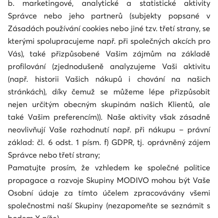
b. marketingové, analytické a statistické aktivity
Správce nebo jeho partnerů (subjekty popsané v
Zásadách používání cookies nebo jiné tzv. třetí strany, se
kterými spolupracujeme např. při společných akcích pro
Vás), také přizpůsobené Vašim zájmům na základě
profilování (zjednodušeně analyzujeme Vaši aktivitu
(např. historii Vašich nákupů i chování na našich
stránkách), díky čemuž se můžeme lépe přizpůsobit
nejen určitým obecným skupinám našich Klientů, ale
také Vašim preferencím)). Naše aktivity však zásadně
neovlivňují Vaše rozhodnutí např. při nákupu – právní
základ: čl. 6 odst. 1 písm. f) GDPR, tj. oprávněný zájem
Správce nebo třetí strany;
Pamatujte prosím, že vzhledem ke společné politice
propagace a rozvoje Skupiny MODIVO mohou být Vaše
Osobní údaje za tímto účelem zpracovávány všemi
společnostmi naší Skupiny (nezapomeňte se seznámit s