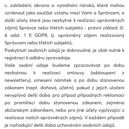
c. zakládání, obrana a vymáhání nároků, které mohou
vzniknout jako součást vztahu mezi Vámi a Správcem, a
další účely, které jsou nezbytné k realizaci oprávněných
zájmů Správce nebo třetích subjektů - právní základ: čl.
6 odst. 1 f) GDPR, tj. oprávněný zájem realizovaný
Správcem nebo třetích subjektů.
Poskytnutí osobních údajů je dobrovolné, je však nutné k
registraci k odběru zpravodaje.
Vaše osobní údaje budeme zpracovávat po dobu
nezbytnou k realizaci smlouvy (odstoupení z
newsletteru), vznesení námitek a po dobu stanovenou
zákonem (např. daňová, účetní), pokud z jejich uložení
nevyplývá delší doba pro případ případných reklamací
po promlčecí dobu stanovenou zákonem, zejména
občanským zákoníkem, nebo pro jiné účely vyplývající z
realizace našich oprávněných zájmů. V každém případě
je rozhodující delší doba uchovávání osobních údajů.