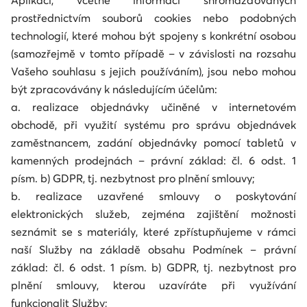
Aplikaci, včetně informací shromažďovaných
prostřednictvím souborů cookies nebo podobných
technologií, které mohou být spojeny s konkrétní osobou
(samozřejmě v tomto případě – v závislosti na rozsahu
Vašeho souhlasu s jejich používáním), jsou nebo mohou
být zpracovávány k následujícím účelům:
a. realizace objednávky učiněné v internetovém
obchodě, při využití systému pro správu objednávek
zaměstnancem, zadání objednávky pomocí tabletů v
kamenných prodejnách – právní základ: čl. 6 odst. 1
písm. b) GDPR, tj. nezbytnost pro plnění smlouvy;
b. realizace uzavřené smlouvy o poskytování
elektronických služeb, zejména zajištění možnosti
seznámit se s materiály, které zpřístupňujeme v rámci
naší Služby na základě obsahu Podmínek – právní
základ: čl. 6 odst. 1 písm. b) GDPR, tj. nezbytnost pro
plnění smlouvy, kterou uzavíráte při využívání
funkcionalit Služby;