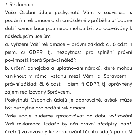
7. Reklamace
Vaše Osobní údaje poskytnuté Vámi v souvislosti s
podáním reklamace a shromážděné v průběhu případné
další komunikace jsou nebo mohou být zpracovávány k
následujícím účelům:
a. vyřízení Vaší reklamace – právní základ: čl. 6 odst. 1
písm. c) GDPR, tj. nezbytnost pro splnění právní
povinnosti, která Správci náleží;
b. určení, obhajoba a uplatňování nároků, které mohou
vzniknout v rámci vztahu mezi Vámi a Správcem –
právní základ: čl. 6 odst. 1 písm. f) GDPR, tj. oprávněný
zájem realizovaný Správcem.
Poskytnutí Osobních údajů je dobrovolné, avšak může
být nezbytné pro podání reklamace.
Vaše údaje budeme zpracovávat po dobu vyřizování
Vaší reklamace, ledaže by nás právní předpisy (např.
účetní) zavazovaly ke zpracování těchto údajů po delší