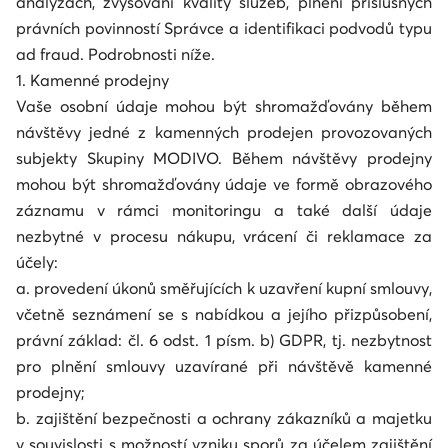
analýzách, zvyšování kvality služeb, plnění příslušných
právních povinností Správce a identifikaci podvodů typu
ad fraud. Podrobnosti níže.
1. Kamenné prodejny
Vaše osobní údaje mohou být shromažďovány během
návštěvy jedné z kamenných prodejen provozovaných
subjekty Skupiny MODIVO. Během návštěvy prodejny
mohou být shromažďovány údaje ve formě obrazového
záznamu v rámci monitoringu a také další údaje
nezbytné v procesu nákupu, vrácení či reklamace za
účely:
a. provedení úkonů směřujících k uzavření kupní smlouvy,
včetně seznámení se s nabídkou a jejího přizpůsobení,
právní základ: čl. 6 odst. 1 písm. b) GDPR, tj. nezbytnost
pro plnění smlouvy uzavírané při návštěvě kamenné
prodejny;
b. zajištění bezpečnosti a ochrany zákazníků a majetku
v souvislosti s možností vzniku sporů za účelem zajištění