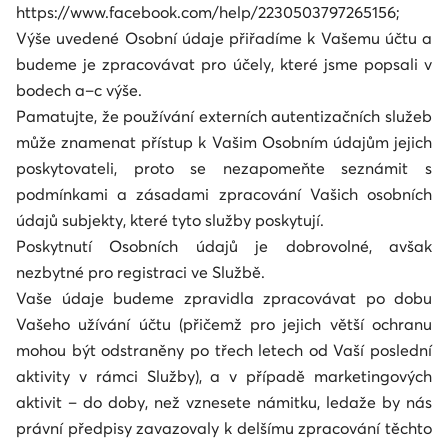
https://www.facebook.com/help/2230503797265156;
Výše uvedené Osobní údaje přiřadíme k Vašemu účtu a
budeme je zpracovávat pro účely, které jsme popsali v
bodech a–c výše.
Pamatujte, že používání externích autentizačních služeb
může znamenat přístup k Vašim Osobním údajům jejich
poskytovateli, proto se nezapomeňte seznámit s
podmínkami a zásadami zpracování Vašich osobních
údajů subjekty, které tyto služby poskytují.
Poskytnutí Osobních údajů je dobrovolné, avšak
nezbytné pro registraci ve Službě.
Vaše údaje budeme zpravidla zpracovávat po dobu
Vašeho užívání účtu (přičemž pro jejich větší ochranu
mohou být odstraněny po třech letech od Vaší poslední
aktivity v rámci Služby), a v případě marketingových
aktivit – do doby, než vznesete námitku, ledaže by nás
právní předpisy zavazovaly k delšímu zpracování těchto