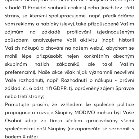
v bodě 11 Pravidel souborů cookies) nebo jiných tzv. třetí
strany, se kterými spolupracujeme, např. předkládáme
vám reklamy a nabídky (slevy), také přizpůsobené Vašim
zájmům na základě profilování (zjednodušeným
způsobem analyzujeme Vaši aktivitu (např. historii
Vašich nákupů a chování na našem webu), abychom se
mohli lépe přizpůsobit nejen konkrétním obecným
skupinám našich zákazníků, ale také Vašim
preferencím)). Naše akce však nijak významně neovlivní
Vaše rozhodnutí, např. Rozhodnutí o nákupu - právní
základ: čl. 6 odst. 1 f) GDPR, tj. oprávněný zájem Správce
nebo třetí strany;
Pamatujte prosím, že vzhledem ke společné politice
propagace a rozvoje Skupiny MODIVO mohou být Vaše
Osobní údaje za tímto účelem zpracovávány všemi
společnostmi naší Skupiny (nezapomeňte se seznámit s
bodem X níže).