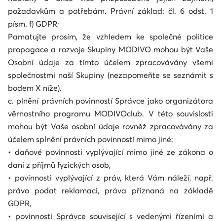
požadavkům a potřebám. Právní základ: čl. 6 odst. 1
písm. f) GDPR;
Pamatujte prosím, že vzhledem ke společné politice
propagace a rozvoje Skupiny MODIVO mohou být Vaše
Osobní údaje za tímto účelem zpracovávány všemi
společnostmi naší Skupiny (nezapomeňte se seznámit s
bodem X níže).
c. plnění právních povinností Správce jako organizátora
věrnostního programu MODIVOclub. V této souvislosti
mohou být Vaše osobní údaje rovněž zpracovávány za
účelem splnění právních povinností mimo jiné:
• daňové povinnosti vyplývající mimo jiné ze zákona o
dani z příjmů fyzických osob,
• povinnosti vyplývající z práv, která Vám náleží, např.
právo podat reklamaci, práva přiznaná na základě
GDPR,
• povinnosti Správce související s vedenými řízeními a