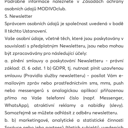
Podrobné informace naleznete v Zásadách ochrany
osobních údajů MODIVOclub.
5. Newsletter
Správcem osobních údajů je společnost uvedená v bodě
II těchto Ustanovení.
Vaše osobní údaje, včetně těch, které jsou poskytovány v
souvislosti s předplatným Newsletteru, jsou nebo mohou
být zpracovávány pro následující účely:
a. plnění smlouvy o poskytování Newsletteru - právní
základ: čl. 6 odst. 1 b) GDPR, tj. nutnost plnit uzavřenou
smlouvu (Pravidla služby newsletteru) - posílat Vám e-
mailovým zpráv nebo prostřednictvím sms, mms, push
nebo messengerů s analogickou aplikací přiřazenou
přímo na Vaše telefonní číslo (např. Messenger,
WhatsApp), atraktivní reklamy a nabídky (slevy).
Samozřejmě se můžete odhlásit z odběru newsletteru.
b. b) marketingové, analytické a statistické činnosti
Správce nebo jeho partnerů (třetích subjektů uvedených