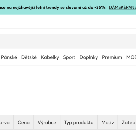
ce na nejžhavější letní trendy se slevami až do -35%!
DÁMSKÉ
PÁN
Pánské
Dětské
Kabelky
Sport
Doplňky
Premium
MOD
arva
Cena
Výrobce
Typ produktu
Motiv
Zatepl