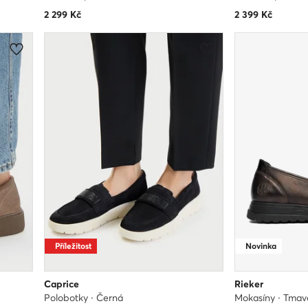
2 299
Kč
2 399
Kč
Příležitost
Novinka
Caprice
Rieker
Polobotky · Černá
Mokasíny · Tma