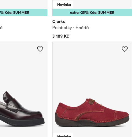
Novinka
25% Kód: SUMMER
extra -25% Kód: SUMMER
Clarks
dó
Polobotky · Hnědá
3 189
Kč
Novinka