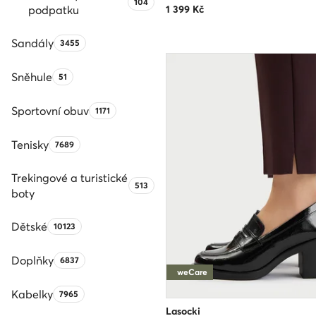
Počet produktů:
104
podpatku
1 399
Kč
Sandály
Počet produktů:
3455
Sněhule
Počet produktů:
51
Sportovní obuv
Počet produktů:
1171
Tenisky
Počet produktů:
7689
Trekingové a turistické
Počet produktů:
513
boty
Dětské
Počet produktů:
10123
Doplňky
Počet produktů:
6837
weCare
Kabelky
Počet produktů:
7965
Lasocki