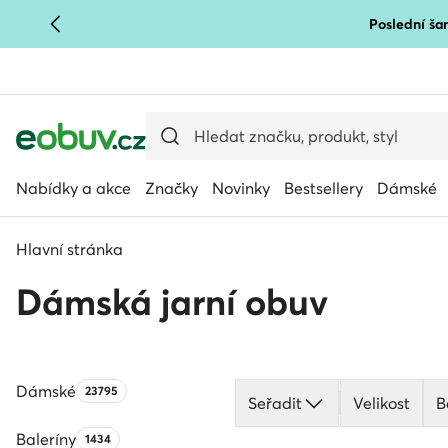
Poslední šan
PŘEJÍT NA HLAVNÍ OBSAH
PŘEJÍT NA VYHLEDÁVÁNÍ
Nabídky a akce
Značky
Novinky
Bestsellery
Dámské
Hlavní stránka
Dámská jarní obuv
Dámské
Počet produktů:
23795
Seřadit
Velikost
B
Baleríny
Počet produktů:
1434