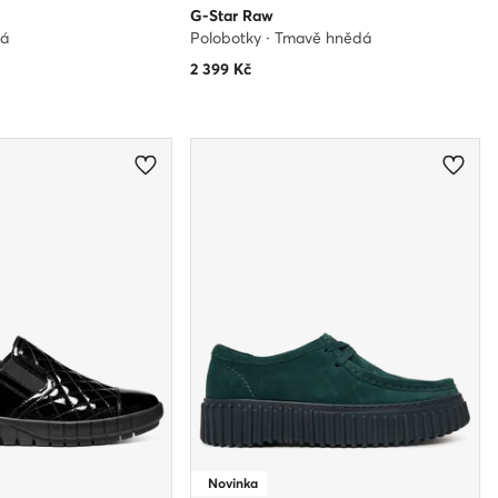
G-Star Raw
ná
Polobotky · Tmavě hnědá
2 399
Kč
Novinka