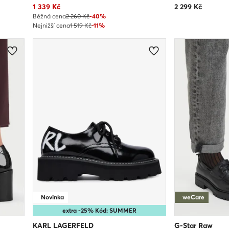
Aktuální cena
1 339
Kč
2 299
Kč
Běžná cena
2 260 Kč
-40%
Nejnižší cena
1 519 Kč
-11%
Novinka
weCare
extra -25% Kód: SUMMER
KARL LAGERFELD
G-Star Raw