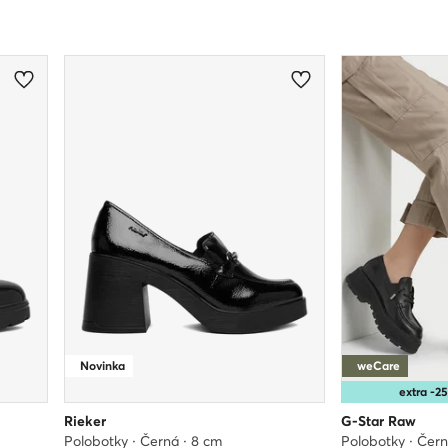
Novinka
weCare
extra -
Rieker
G-Star Raw
Polobotky · Černá · 8 cm
Polobotky · Čer