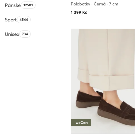
Polobotky · Černá · 7 cm
Pánské
Počet produktů:
12501
1 399
Kč
Sport
Počet produktů:
4544
Unisex
Počet produktů:
734
weCare