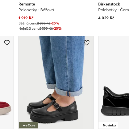
Remonte
Birkenstock
Polobotky · Béžová
Polobotky · Čer
Aktuální cena
1 919
Kč
4 029
Kč
Běžná cena
2 399 Kč
-20%
Nejnižší cena
2 399 Kč
-20%
weCare
Novinka