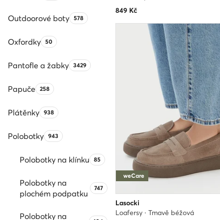
849
Kč
Outdoorové boty
Počet produktů:
578
Oxfordky
Počet produktů:
50
Pantofle a žabky
Počet produktů:
3429
Papuče
Počet produktů:
258
Plátěnky
Počet produktů:
938
Polobotky
Počet produktů:
943
Polobotky na klínku
Počet produktů:
85
weCare
Polobotky na
Počet produktů:
747
plochém podpatku
Lasocki
Loafersy · Tmavě béžová
Polobotky na