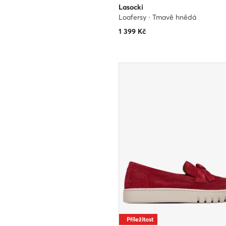
Lasocki
Loafersy · Tmavě hnědá
1 399
Kč
Příležitost