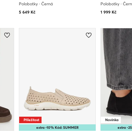
Polobotky · Černá
Polobotky · Čer
5 649
Kč
1 999
Kč
Příležitost
Novinka
extra -10% Kód: SUMMER
extra -