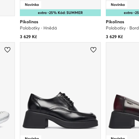
Novinka
Novinka
extra -25% Kód: SUMMER
extra -
Pikolinos
Pikolinos
Polobotky · Hnědá
Polobotky · Bor
3 629
Kč
3 629
Kč
Novinka
Novinka