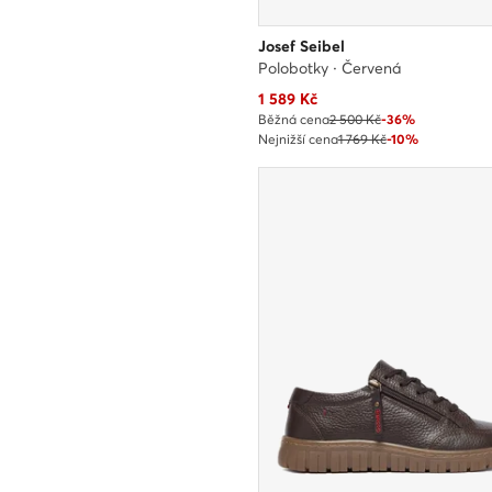
Josef Seibel
Polobotky · Červená
Aktuální cena
1 589
Kč
Běžná cena
2 500 Kč
-36%
Nejnižší cena
1 769 Kč
-10%