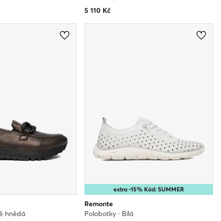
5 110
Kč
extra -15% Kód: SUMMER
Remonte
vě hnědá
Polobotky · Bílá