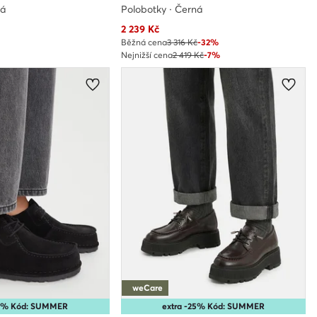
ná
Polobotky · Černá
Aktuální cena
2 239
Kč
Běžná cena
3 316 Kč
-32%
Nejnižší cena
2 419 Kč
-7%
weCare
25% Kód: SUMMER
extra -25% Kód: SUMMER