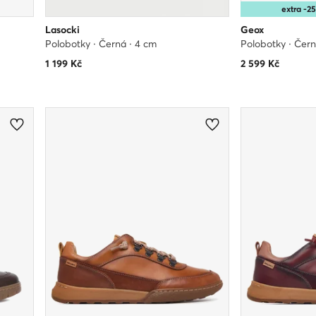
extra -
Lasocki
Geox
Polobotky · Černá · 4 cm
Polobotky · Čer
1 199
Kč
2 599
Kč