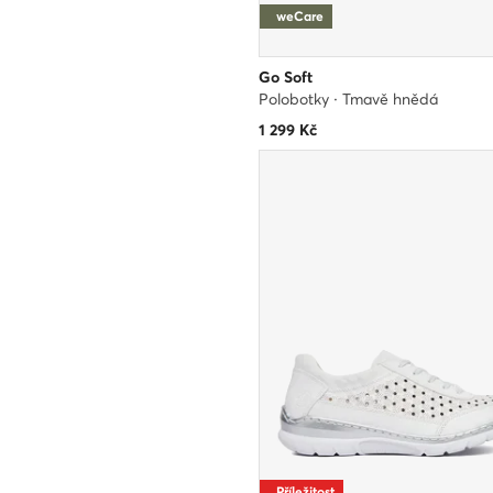
weCare
Go Soft
Polobotky · Tmavě hnědá
1 299
Kč
Příležitost