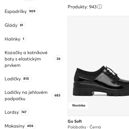
Produkty: 943
Espadrilky
Počet produktů:
909
Glády
Počet produktů:
61
Holínky
Počet produktů:
1
Kozačky a kotníkové
boty s elastickým
Počet produktů:
36
prvkem
Lodičky
Počet produktů:
810
Lodičky na jehlovém
Počet produktů:
683
podpatku
Novinka
Lordsy
Počet produktů:
747
Go Soft
Mokasíny
Počet produktů:
406
Polobotky · Černá