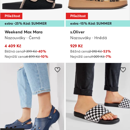
Příležitost
Příležitost
extra -25% Kód: SUMMER
extra -15% Kód: SUMMER
Weekend Max Mara
s.Oliver
Nazouváky · Černá
Nazouváky · Hnědá
Aktuální cena
Aktuální cena
4 409
Kč
929
Kč
Běžná cena
7 399 Kč
-40%
Běžná cena
2 010 Kč
-53%
Nejnižší cena
4 899 Kč
-10%
Nejnižší cena
1 009 Kč
-7%