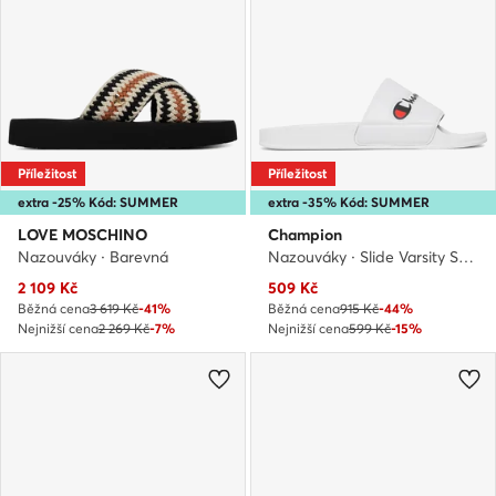
Příležitost
Příležitost
extra -25% Kód: SUMMER
extra -35% Kód: SUMMER
LOVE MOSCHINO
Champion
Nazouváky · Barevná
Nazouváky · Slide Varsity S11544-CHA-WW001 · Bílá
Aktuální cena
Aktuální cena
2 109
Kč
509
Kč
Běžná cena
3 619 Kč
-41%
Běžná cena
915 Kč
-44%
Nejnižší cena
2 269 Kč
-7%
Nejnižší cena
599 Kč
-15%