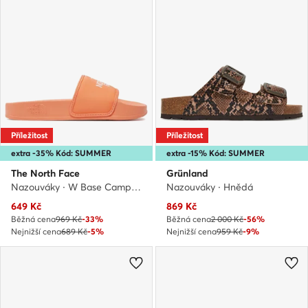
Příležitost
Příležitost
extra -35% Kód: SUMMER
extra -15% Kód: SUMMER
The North Face
Grünland
Nazouváky · W Base Camp Slide Iii NF0A4T2SIG11 · Korálová
Nazouváky · Hnědá
Aktuální cena
Aktuální cena
649
Kč
869
Kč
Běžná cena
969 Kč
-33%
Běžná cena
2 000 Kč
-56%
Nejnižší cena
689 Kč
-5%
Nejnižší cena
959 Kč
-9%