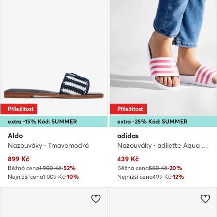
Příležitost
Příležitost
extra -15% Kód: SUMMER
extra -25% Kód: SUMMER
Aldo
adidas
Nazouváky · Tmavomodrá
Nazouváky · adilette Aqua GZ5237 · Bílá
Aktuální cena
Aktuální cena
899
Kč
439
Kč
Běžná cena
1 900 Kč
-52%
Běžná cena
550 Kč
-20%
Nejnižší cena
1 009 Kč
-10%
Nejnižší cena
499 Kč
-12%