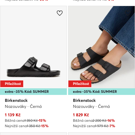
Příležitost
Příležitost
extra -35% Kód: SUMMER
extra -35% Kód: SUMMER
Birkenstock
Birkenstock
Nazouváky · Černá
Nazouváky · Černá
Aktuální cena
Aktuální cena
1 139
Kč
1 829
Kč
Běžná cena
1 350 Kč
-15%
Běžná cena
2 200 Kč
-16%
Nejnižší cena
1 350 Kč
-15%
Nejnižší cena
1 979 Kč
-7%