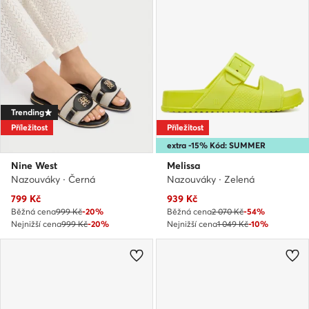
Trending
Příležitost
Příležitost
extra -15% Kód: SUMMER
Nine West
Melissa
Nazouváky · Černá
Nazouváky · Zelená
Aktuální cena
Aktuální cena
799
Kč
939
Kč
Běžná cena
999 Kč
-20%
Běžná cena
2 070 Kč
-54%
Nejnižší cena
999 Kč
-20%
Nejnižší cena
1 049 Kč
-10%