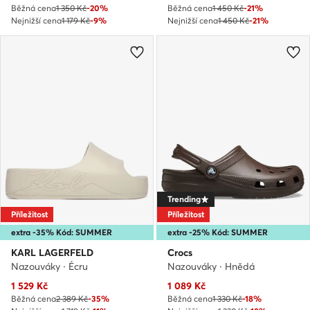
Běžná cena
1 350 Kč
-20%
Běžná cena
1 450 Kč
-21%
Nejnižší cena
1 179 Kč
-9%
Nejnižší cena
1 450 Kč
-21%
Trending
Příležitost
Příležitost
extra -35% Kód: SUMMER
extra -25% Kód: SUMMER
KARL LAGERFELD
Crocs
Nazouváky · Écru
Nazouváky · Hnědá
Aktuální cena
Aktuální cena
1 529
Kč
1 089
Kč
Běžná cena
2 389 Kč
-35%
Běžná cena
1 330 Kč
-18%