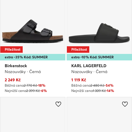
Příležitost
Příležitost
extra -35% Kód: SUMMER
extra -10% Kód: SUMMER
Birkenstock
KARL LAGERFELD
Nazouváky · Černá
Nazouváky · Černá
Aktuální cena
Aktuální cena
2 249
Kč
1 119
Kč
Běžná cena
2 770 Kč
-18%
Běžná cena
2 480 Kč
-54%
Nejnižší cena
2 399 Kč
-6%
Nejnižší cena
1 309 Kč
-14%