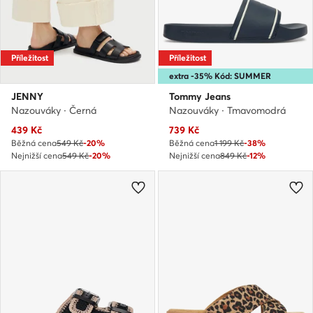
Příležitost
Příležitost
extra -35% Kód: SUMMER
JENNY
Tommy Jeans
Nazouváky · Černá
Nazouváky · Tmavomodrá
Aktuální cena
Aktuální cena
439
Kč
739
Kč
Běžná cena
549 Kč
-20%
Běžná cena
1 199 Kč
-38%
Nejnižší cena
549 Kč
-20%
Nejnižší cena
849 Kč
-12%