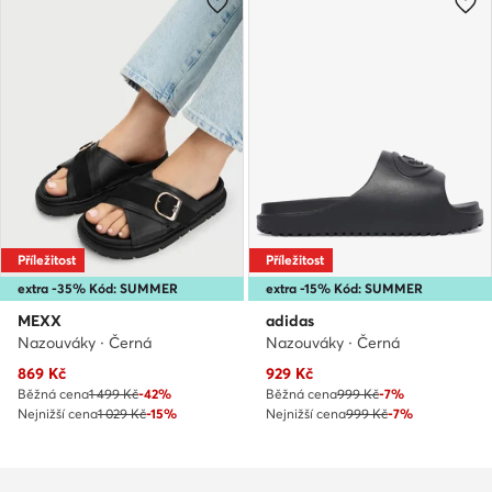
Příležitost
Příležitost
extra -35% Kód: SUMMER
extra -15% Kód: SUMMER
MEXX
adidas
Nazouváky · Černá
Nazouváky · Černá
Aktuální cena
Aktuální cena
869
Kč
929
Kč
Běžná cena
1 499 Kč
-42%
Běžná cena
999 Kč
-7%
Nejnižší cena
1 029 Kč
-15%
Nejnižší cena
999 Kč
-7%