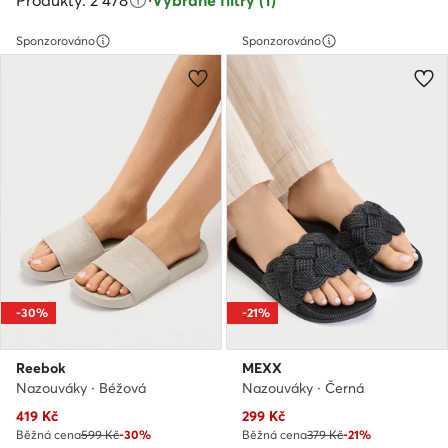
Produkty: 2 478
·
Vybrané filtry (1)
Sponzorováno
Sponzorováno
-30%
-21%
Reebok
MEXX
Nazouváky · Béžová
Nazouváky · Černá
Aktuální cena
Aktuální cena
419
Kč
299
Kč
Běžná cena
599 Kč
-30%
Běžná cena
379 Kč
-21%