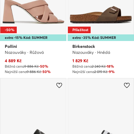
-50%
Příležitost
extra -15% Kód: SUMMER
extra -35% Kód: SUMMER
Pollini
Birkenstock
Nazouváky · Růžová
Nazouváky · Hnědá
Aktuální cena
Aktuální cena
4 889
Kč
1 829
Kč
Běžná cena
9 886 Kč
-50%
Běžná cena
2 240 Kč
-18%
Nejnižší cena
9 886 Kč
-50%
Nejnižší cena
2 019 Kč
-9%