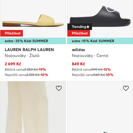
Trending
Příležitost
Příležitost
extra -35% Kód: SUMMER
extra -15% Kód: SUMMER
LAUREN RALPH LAUREN
adidas
Nazouváky · Žlutá
Nazouváky · Černá
Aktuální cena
Aktuální cena
2 699
Kč
849
Kč
Běžná cena
3 350 Kč
-19%
Běžná cena
999 Kč
-15%
Nejnižší cena
3 019 Kč
-10%
Nejnižší cena
949 Kč
-10%