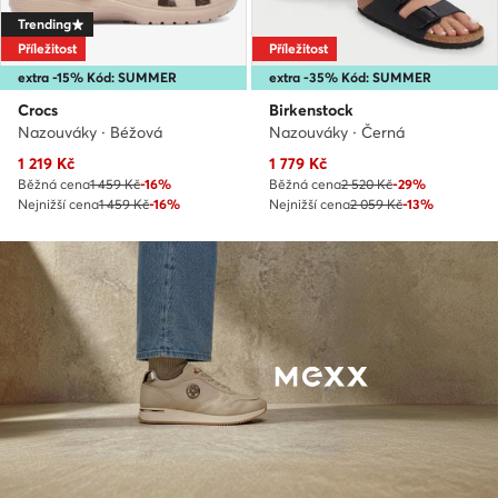
Trending
Příležitost
Příležitost
extra -15% Kód: SUMMER
extra -35% Kód: SUMMER
Crocs
Birkenstock
Nazouváky · Béžová
Nazouváky · Černá
Aktuální cena
Aktuální cena
1 219
Kč
1 779
Kč
Běžná cena
1 459 Kč
-16%
Běžná cena
2 520 Kč
-29%
Nejnižší cena
1 459 Kč
-16%
Nejnižší cena
2 059 Kč
-13%