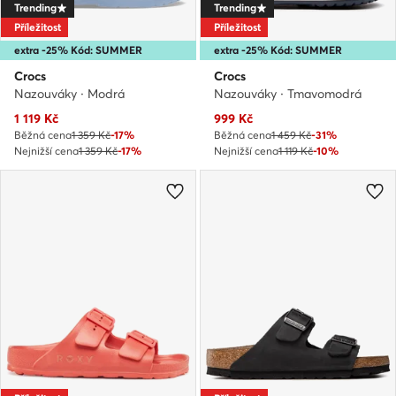
Trending
Trending
Příležitost
Příležitost
extra -25% Kód: SUMMER
extra -25% Kód: SUMMER
Crocs
Crocs
Nazouváky · Modrá
Nazouváky · Tmavomodrá
Aktuální cena
Aktuální cena
1 119
Kč
999
Kč
Běžná cena
1 359 Kč
-17%
Běžná cena
1 459 Kč
-31%
Nejnižší cena
1 359 Kč
-17%
Nejnižší cena
1 119 Kč
-10%