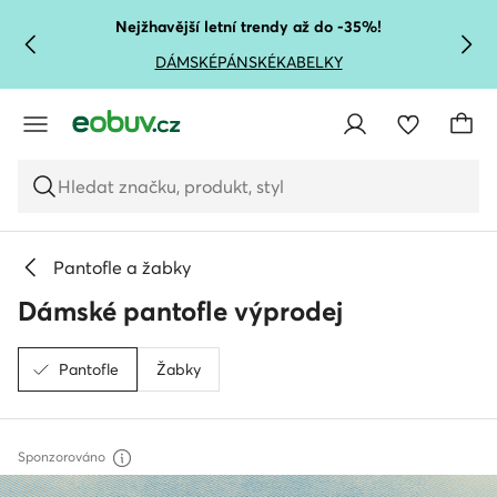
PŘEJÍT NA HLAVNÍ OBSAH
PŘEJÍT NA VYHLEDÁVÁNÍ
Nejžhavější letní trendy až do -35%!
DÁMSKÉ
PÁNSKÉ
KABELKY
Hledat značku, produkt, styl
Pantofle a žabky
Dámské pantofle výprodej
Pantofle
Žabky
Sponzorováno