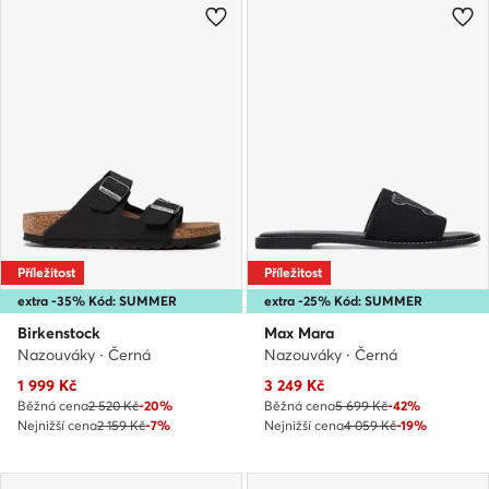
Příležitost
Příležitost
extra -35% Kód: SUMMER
extra -25% Kód: SUMMER
Birkenstock
Max Mara
Nazouváky · Černá
Nazouváky · Černá
Aktuální cena
Aktuální cena
1 999
Kč
3 249
Kč
Běžná cena
2 520 Kč
-20%
Běžná cena
5 699 Kč
-42%
Nejnižší cena
2 159 Kč
-7%
Nejnižší cena
4 059 Kč
-19%