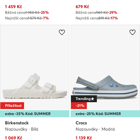
Aktuální cena
Aktuální cena
1 459
Kč
679
Kč
Běžná cena
1 950 Kč
-25%
Běžná cena
969 Kč
-29%
Nejnižší cena
1 579 Kč
-7%
Nejnižší cena
819 Kč
-17%
Trending
Příležitost
-21%
extra -35% Kód: SUMMER
extra -25% Kód: SUMMER
Birkenstock
Crocs
Nazouváky · Bílá
Nazouváky · Modrá
Aktuální cena
Aktuální cena
1 069
Kč
1 139
Kč