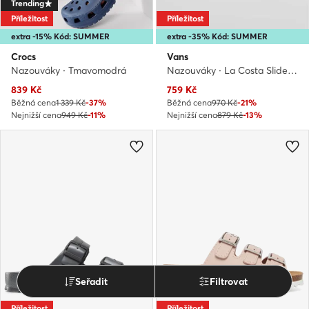
Trending
Příležitost
Příležitost
extra -15% Kód: SUMMER
extra -35% Kód: SUMMER
Crocs
Vans
Nazouváky · Tmavomodrá
Nazouváky · La Costa Slide-On VN0A5HF527I1 · Černá
Aktuální cena
Aktuální cena
839
Kč
759
Kč
Běžná cena
1 339 Kč
-37%
Běžná cena
970 Kč
-21%
Nejnižší cena
949 Kč
-11%
Nejnižší cena
879 Kč
-13%
Seřadit
Filtrovat
Příležitost
Příležitost