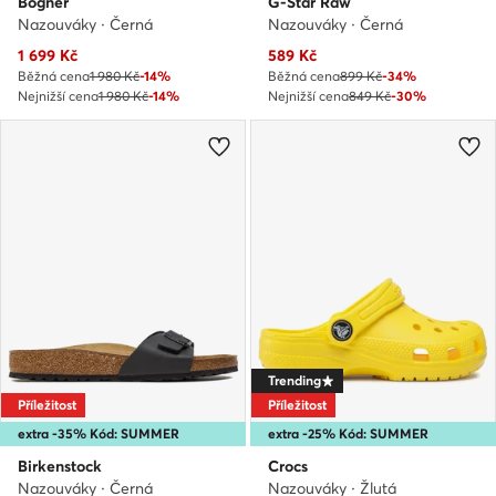
Bogner
G-Star Raw
Nazouváky · Černá
Nazouváky · Černá
Aktuální cena
Aktuální cena
1 699
Kč
589
Kč
Běžná cena
1 980 Kč
-14%
Běžná cena
899 Kč
-34%
Nejnižší cena
1 980 Kč
-14%
Nejnižší cena
849 Kč
-30%
Trending
Příležitost
Příležitost
extra -35% Kód: SUMMER
extra -25% Kód: SUMMER
Birkenstock
Crocs
Nazouváky · Černá
Nazouváky · Žlutá