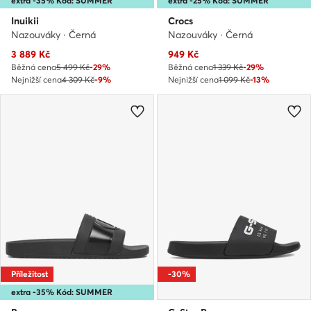
extra -35% Kód: SUMMER
extra -25% Kód: SUMMER
Inuikii
Crocs
Nazouváky · Černá
Nazouváky · Černá
Aktuální cena
Aktuální cena
3 889
Kč
949
Kč
Běžná cena
5 499 Kč
-29%
Běžná cena
1 339 Kč
-29%
Nejnižší cena
4 309 Kč
-9%
Nejnižší cena
1 099 Kč
-13%
Příležitost
-30%
extra -35% Kód: SUMMER