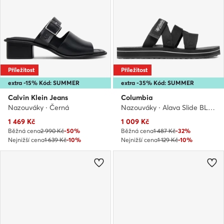
Příležitost
Příležitost
extra -15% Kód: SUMMER
extra -35% Kód: SUMMER
Calvin Klein Jeans
Columbia
Nazouváky · Černá
Nazouváky · Alava Slide BL5475 · Černá
Aktuální cena
Aktuální cena
1 469
Kč
1 009
Kč
Běžná cena
2 990 Kč
-50%
Běžná cena
1 487 Kč
-32%
Nejnižší cena
1 639 Kč
-10%
Nejnižší cena
1 129 Kč
-10%