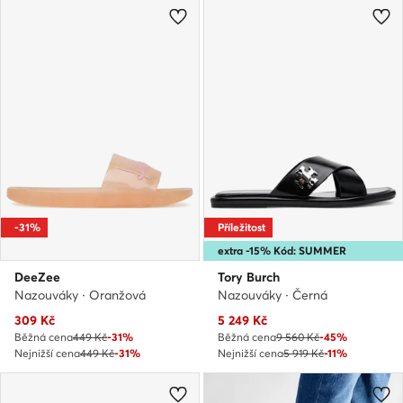
-31%
Příležitost
extra -15% Kód: SUMMER
DeeZee
Tory Burch
Nazouváky · Oranžová
Nazouváky · Černá
Aktuální cena
Aktuální cena
309
Kč
5 249
Kč
Běžná cena
449 Kč
-31%
Běžná cena
9 560 Kč
-45%
Nejnižší cena
449 Kč
-31%
Nejnižší cena
5 919 Kč
-11%