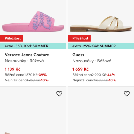
Příležitost
Příležitost
extra -35% Kód: SUMMER
extra -25% Kód: SUMMER
Versace Jeans Couture
Guess
Nazouváky · Růžová
Nazouváky · Béžová
Aktuální cena
Aktuální cena
1 139
Kč
1 659
Kč
Běžná cena
1 870 Kč
-39%
Běžná cena
2 990 Kč
-44%
Nejnižší cena
1 269 Kč
-10%
Nejnižší cena
1 859 Kč
-10%