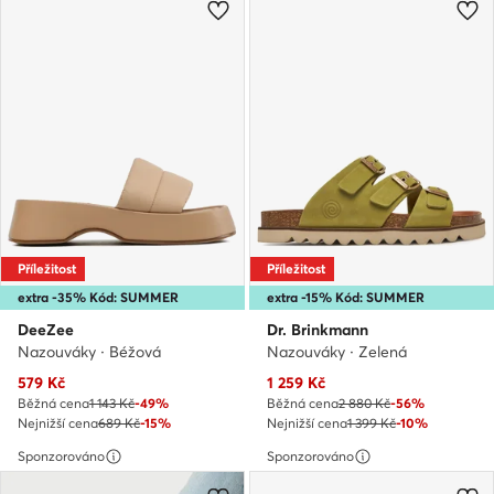
Příležitost
Příležitost
extra -35% Kód: SUMMER
extra -15% Kód: SUMMER
DeeZee
Dr. Brinkmann
Nazouváky · Béžová
Nazouváky · Zelená
Aktuální cena
Aktuální cena
579
Kč
1 259
Kč
Běžná cena
1 143 Kč
-49%
Běžná cena
2 880 Kč
-56%
Nejnižší cena
689 Kč
-15%
Nejnižší cena
1 399 Kč
-10%
Sponzorováno
Sponzorováno