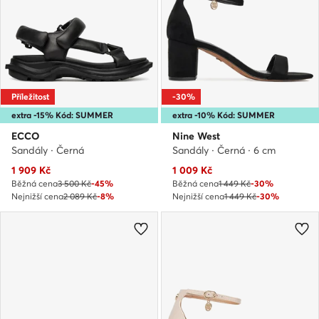
Příležitost
-30%
extra -15% Kód: SUMMER
extra -10% Kód: SUMMER
ECCO
Nine West
Sandály · Černá
Sandály · Černá · 6 cm
Aktuální cena
Aktuální cena
1 909
Kč
1 009
Kč
Běžná cena
3 500 Kč
-45%
Běžná cena
1 449 Kč
-30%
Nejnižší cena
2 089 Kč
-8%
Nejnižší cena
1 449 Kč
-30%