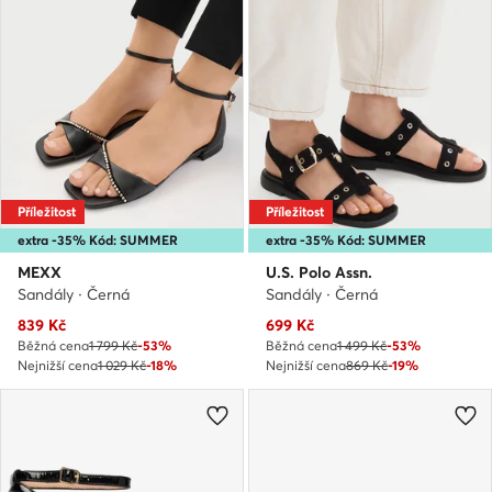
Příležitost
Příležitost
extra -35% Kód: SUMMER
extra -35% Kód: SUMMER
MEXX
U.S. Polo Assn.
Sandály · Černá
Sandály · Černá
Aktuální cena
Aktuální cena
839
Kč
699
Kč
Běžná cena
1 799 Kč
-53%
Běžná cena
1 499 Kč
-53%
Nejnižší cena
1 029 Kč
-18%
Nejnižší cena
869 Kč
-19%