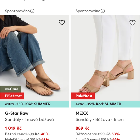
Sponzorováno
Sponzorováno
weCare
Příležitost
Příležitost
extra -35% Kód: SUMMER
extra -35% Kód: SUMMER
G-Star Raw
MEXX
Sandály · Tmavě béžová
Sandály · Béžová · 6 cm
Aktuální cena
Aktuální cena
1 019
Kč
889
Kč
Běžná cena
1 699 Kč
-40%
Běžná cena
1 899 Kč
-53%
Nejnižší cena
1 219 Kč
-16%
Nejnižší cena
1 109 Kč
-19%