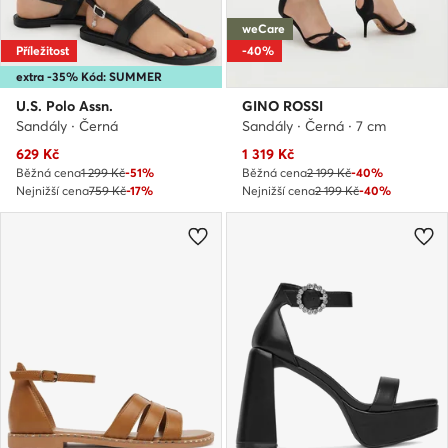
weCare
Příležitost
-40%
extra -35% Kód: SUMMER
U.S. Polo Assn.
GINO ROSSI
Sandály · Černá
Sandály · Černá · 7 cm
Aktuální cena
Aktuální cena
629
Kč
1 319
Kč
Běžná cena
1 299 Kč
-51%
Běžná cena
2 199 Kč
-40%
Nejnižší cena
759 Kč
-17%
Nejnižší cena
2 199 Kč
-40%