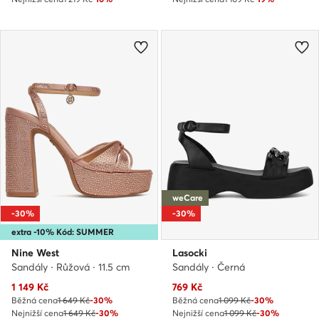
weCare
-30%
-30%
extra -10% Kód: SUMMER
Nine West
Lasocki
Sandály · Růžová · 11.5 cm
Sandály · Černá
Aktuální cena
Aktuální cena
1 149
Kč
769
Kč
Běžná cena
1 649 Kč
-30%
Běžná cena
1 099 Kč
-30%
Nejnižší cena
1 649 Kč
-30%
Nejnižší cena
1 099 Kč
-30%