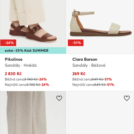
-24%
-51%
extra -35% Kód: SUMMER
Pikolinos
Clara Barson
Sandály · Hnědá
Sandály · Béžová
Aktuální cena
Aktuální cena
2 830
Kč
269
Kč
Běžná cena
3 740 Kč
-24%
Běžná cena
549 Kč
-51%
Nejnižší cena
3 740 Kč
-24%
Nejnižší cena
549 Kč
-51%