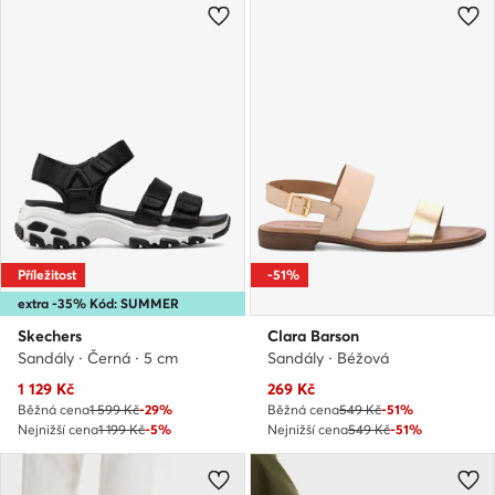
Příležitost
-51%
extra -35% Kód: SUMMER
Skechers
Clara Barson
Sandály · Černá · 5 cm
Sandály · Béžová
Aktuální cena
Aktuální cena
1 129
Kč
269
Kč
Běžná cena
1 599 Kč
-29%
Běžná cena
549 Kč
-51%
Nejnižší cena
1 199 Kč
-5%
Nejnižší cena
549 Kč
-51%