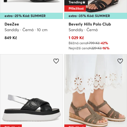
Trending
Příležitost
extra -25% Kód: SUMMER
extra -35% Kód: SUMMER
DeeZee
Beverly Hills Polo Club
Sandály · Černá · 10 cm
Sandály · Černá
Aktuální cena
849
Kč
1 029
Kč
Běžná cena
1 799 Kč
-42%
Nejnižší cena
1 229 Kč
-16%