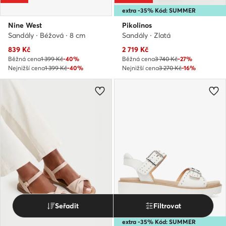
extra -35% Kód: SUMMER
Nine West
Pikolinos
Sandály · Béžová · 8 cm
Sandály · Zlatá
Aktuální cena
Aktuální cena
839
Kč
2 719
Kč
Běžná cena
1 399 Kč
-40%
Běžná cena
3 740 Kč
-27%
Nejnižší cena
1 399 Kč
-40%
Nejnižší cena
3 270 Kč
-16%
Seřadit
Filtrovat
Příležitost
extra -35% Kód: SUMMER