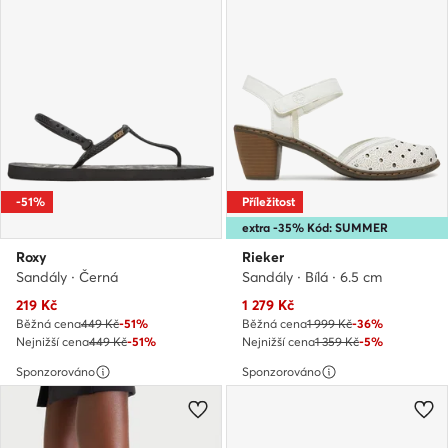
-51%
Příležitost
extra -35% Kód: SUMMER
Roxy
Rieker
Sandály · Černá
Sandály · Bílá · 6.5 cm
Aktuální cena
Aktuální cena
219
Kč
1 279
Kč
Běžná cena
449 Kč
-51%
Běžná cena
1 999 Kč
-36%
Nejnižší cena
449 Kč
-51%
Nejnižší cena
1 359 Kč
-5%
Sponzorováno
Sponzorováno