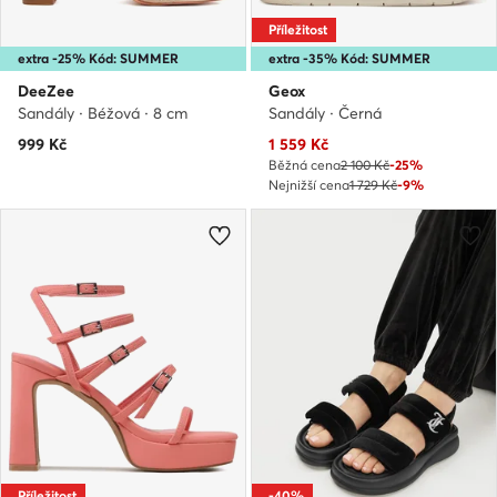
Příležitost
extra -25% Kód: SUMMER
extra -35% Kód: SUMMER
DeeZee
Geox
Sandály · Béžová · 8 cm
Sandály · Černá
Aktuální cena
999
Kč
1 559
Kč
Běžná cena
2 100 Kč
-25%
Nejnižší cena
1 729 Kč
-9%
Příležitost
-40%