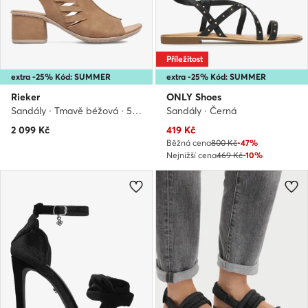
Příležitost
extra -25% Kód: SUMMER
extra -25% Kód: SUMMER
Rieker
ONLY Shoes
Sandály · Tmavě béžová · 5.5 cm
Sandály · Černá
Aktuální cena
2 099
Kč
419
Kč
Běžná cena
800 Kč
-47%
Nejnižší cena
469 Kč
-10%