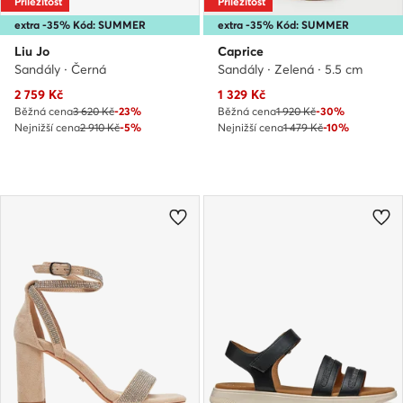
Příležitost
Příležitost
extra -35% Kód: SUMMER
extra -35% Kód: SUMMER
Liu Jo
Caprice
Sandály · Černá
Sandály · Zelená · 5.5 cm
Aktuální cena
Aktuální cena
2 759
Kč
1 329
Kč
Běžná cena
3 620 Kč
-23%
Běžná cena
1 920 Kč
-30%
Nejnižší cena
2 910 Kč
-5%
Nejnižší cena
1 479 Kč
-10%