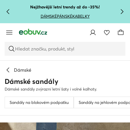
PŘEJÍT NA HLAVNÍ OBSAH
PŘEJÍT NA VYHLEDÁVÁNÍ
Nejžhavější letní trendy až do -35%!
DÁMSKÉ
PÁNSKÉ
KABELKY
Hledat značku, produkt, styl
Dámské
Dámské sandály
Dámské sandály zvýrazní letní šaty i volné kalhoty.
Sandály na blokovém podpatku
Sandály na jehlovém podp