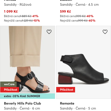
Sandály · Růžová
Sandály · Černá · 4.5 cm
Aktuální cena
Aktuální cena
1 099
Kč
599
Kč
Běžná cena
1 889 Kč
-41%
Běžná cena
999 Kč
-40%
Nejnižší cena
1 229 Kč
-10%
Nejnižší cena
999 Kč
-40%
weCare
Příležitost
Příležitost
extra -35% Kód: SUMMER
Beverly Hills Polo Club
Remonte
Sandály · Černá · 6 cm
Sandály · Černá · 5 cm