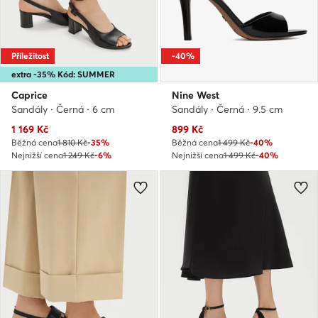
Příležitost
-40%
extra -35% Kód: SUMMER
Caprice
Nine West
Sandály · Černá · 6 cm
Sandály · Černá · 9.5 cm
Aktuální cena
Aktuální cena
1 169
Kč
899
Kč
Běžná cena
1 810 Kč
-35%
Běžná cena
1 499 Kč
-40%
Nejnižší cena
1 249 Kč
-6%
Nejnižší cena
1 499 Kč
-40%