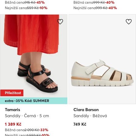
Běžná cena
915 Kč
-45%
Běžná cena
999 Kč
-40%
Nejnižší cena
559 Kč
-10%
Nejnižší cena
999 Kč
-40%
Příležitost
extra -35% Kód: SUMMER
Tamaris
Clara Barson
Sandály · Černá · 5 cm
Sandály · Béžová
Aktuální cena
1 389
Kč
749
Kč
Běžná cena
2 090 Kč
-33%
Nejnižší cena
1 559 Kč
-10%