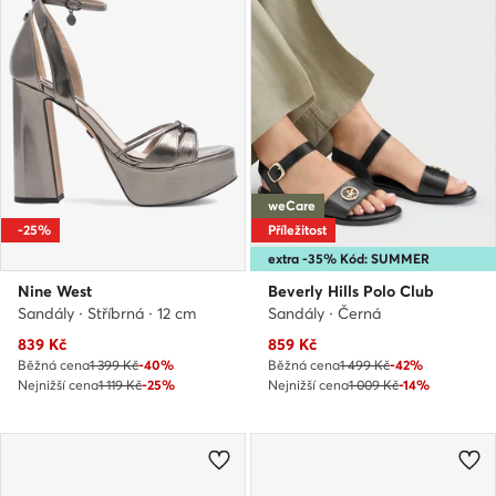
weCare
-25%
Příležitost
extra -35% Kód: SUMMER
Nine West
Beverly Hills Polo Club
Sandály · Stříbrná · 12 cm
Sandály · Černá
Aktuální cena
Aktuální cena
839
Kč
859
Kč
Běžná cena
1 399 Kč
-40%
Běžná cena
1 499 Kč
-42%
Nejnižší cena
1 119 Kč
-25%
Nejnižší cena
1 009 Kč
-14%