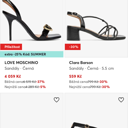
Příležitost
-30%
extra -25% Kód: SUMMER
LOVE MOSCHINO
Clara Barson
Sandály · Černá
Sandály · Černá · 5.5 cm
Aktuální cena
Aktuální cena
4 059
Kč
559
Kč
Běžná cena
6 519 Kč
-37%
Běžná cena
799 Kč
-30%
Nejnižší cena
4 289 Kč
-5%
Nejnižší cena
799 Kč
-30%