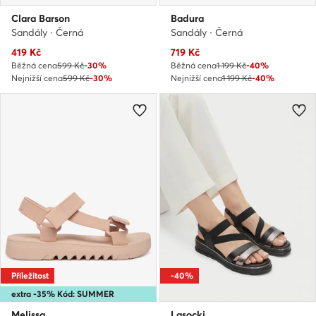
Clara Barson
Badura
Sandály · Černá
Sandály · Černá
Aktuální cena
Aktuální cena
419
Kč
719
Kč
Běžná cena
599 Kč
-30%
Běžná cena
1 199 Kč
-40%
Nejnižší cena
599 Kč
-30%
Nejnižší cena
1 199 Kč
-40%
Příležitost
-40%
extra -35% Kód: SUMMER
Melissa
Lasocki