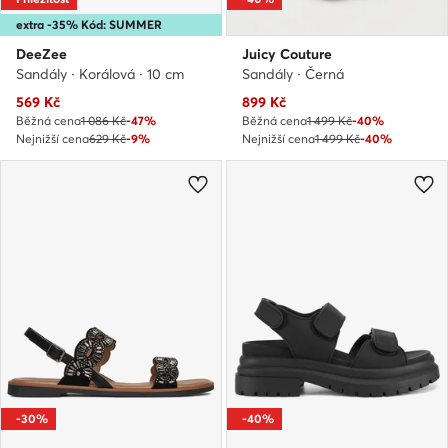
extra -35% Kód: SUMMER
DeeZee
Juicy Couture
Sandály · Korálová · 10 cm
Sandály · Černá
Aktuální cena
Aktuální cena
569
Kč
899
Kč
Běžná cena
1 086 Kč
-47%
Běžná cena
1 499 Kč
-40%
Nejnižší cena
629 Kč
-9%
Nejnižší cena
1 499 Kč
-40%
-30%
-40%