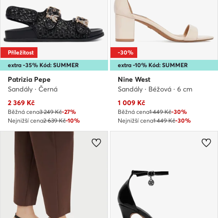
Příležitost
-30%
extra -35% Kód: SUMMER
extra -10% Kód: SUMMER
Patrizia Pepe
Nine West
Sandály · Černá
Sandály · Béžová · 6 cm
Aktuální cena
Aktuální cena
2 369
Kč
1 009
Kč
Běžná cena
3 249 Kč
-27%
Běžná cena
1 449 Kč
-30%
Nejnižší cena
2 639 Kč
-10%
Nejnižší cena
1 449 Kč
-30%