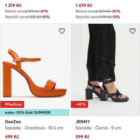
Aktuální cena
Aktuální cena
1 279
Kč
1 679
Kč
Běžná cena
2 199 Kč
-41%
Běžná cena
2 399 Kč
-30%
Nejnižší cena
1 519 Kč
-15%
Nejnižší cena
1 919 Kč
-12%
Příležitost
-40%
extra -35% Kód: SUMMER
DeeZee
JENNY
Sandály · Oranžová · 10.5 cm
Sandály · Černá · 9 cm
Aktuální cena
Aktuální cena
499
Kč
599
Kč