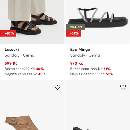
weCare
-40%
-51%
Lasocki
Eva Minge
Sandály · Černá
Sandály · Černá
Aktuální cena
Aktuální cena
599
Kč
970
Kč
Běžná cena
999 Kč
-40%
Běžná cena
1 999 Kč
-51%
Nejnižší cena
999 Kč
-40%
Nejnižší cena
1 999 Kč
-51%