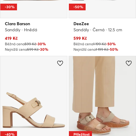
-30%
-50%
Clara Barson
DeeZee
Sandály · Hnědá
Sandály · Černá · 12.5 cm
Aktuální cena
Aktuální cena
419
Kč
599
Kč
Běžná cena
599 Kč
-30%
Běžná cena
1 199 Kč
-50%
Nejnižší cena
599 Kč
-30%
Nejnižší cena
1 199 Kč
-50%
-40%
Příležitost