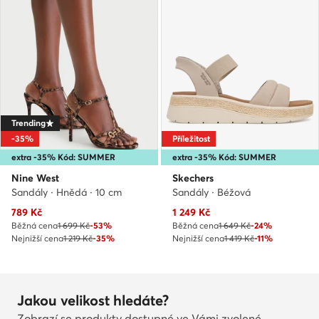
Trending
-35%
Příležitost
extra -35% Kód: SUMMER
extra -35% Kód: SUMMER
Nine West
Skechers
Sandály · Hnědá · 10 cm
Sandály · Béžová
Aktuální cena
Aktuální cena
789
Kč
1 249
Kč
Běžná cena
1 699 Kč
-53%
Běžná cena
1 649 Kč
-24%
Nejnižší cena
1 219 Kč
-35%
Nejnižší cena
1 419 Kč
-11%
Jakou velikost hledáte?
Zobrazí se produkty dostupné ve Vámi zvolené