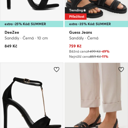
Trending
Příležitost
extra -25% Kód: SUMMER
extra -35% Kód: SUMMER
DeeZee
Guess Jeans
Sandály · Černá · 10 cm
Sandály · Černá
Aktuální cena
849
Kč
759
Kč
Běžná cena
1 499 Kč
-49%
Nejnižší cena
859 Kč
-11%