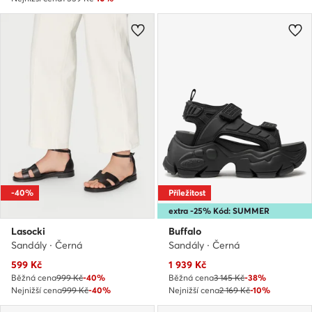
-40%
Příležitost
extra -25% Kód: SUMMER
Lasocki
Buffalo
Sandály · Černá
Sandály · Černá
Aktuální cena
Aktuální cena
599
Kč
1 939
Kč
Běžná cena
999 Kč
-40%
Běžná cena
3 145 Kč
-38%
Nejnižší cena
999 Kč
-40%
Nejnižší cena
2 169 Kč
-10%