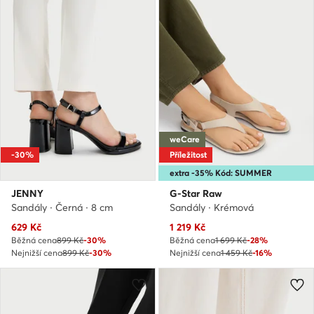
weCare
-30%
Příležitost
extra -35% Kód: SUMMER
JENNY
G-Star Raw
Sandály · Černá · 8 cm
Sandály · Krémová
Aktuální cena
Aktuální cena
629
Kč
1 219
Kč
Běžná cena
899 Kč
-30%
Běžná cena
1 699 Kč
-28%
Nejnižší cena
899 Kč
-30%
Nejnižší cena
1 459 Kč
-16%