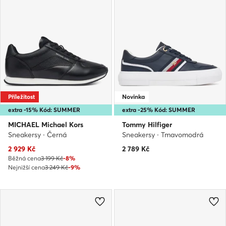
Příležitost
Novinka
extra -15% Kód: SUMMER
extra -25% Kód: SUMMER
MICHAEL Michael Kors
Tommy Hilfiger
Sneakersy · Černá
Sneakersy · Tmavomodrá
Aktuální cena
2 929
Kč
2 789
Kč
Běžná cena
3 199 Kč
-8%
Nejnižší cena
3 249 Kč
-9%