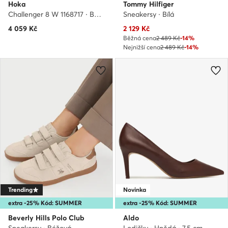
Hoka
Tommy Hilfiger
Challenger 8 W 1168717 · Běžecké boty
Sneakersy · Bílá
Aktuální cena
4 059
Kč
2 129
Kč
Běžná cena
2 489 Kč
-14%
Nejnižší cena
2 489 Kč
-14%
Trending
Novinka
extra -25% Kód: SUMMER
extra -25% Kód: SUMMER
Beverly Hills Polo Club
Aldo
Sneakersy · Béžová
Lodičky · Hnědá · 7.5 cm