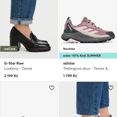
weCare
Novinka
extra -10% Kód: SUMMER
G-Star Raw
adidas
Loafersy · Černá
Trekingová obuv · Terrex Anylander Hiking Shoes KJ0869 · Fialová
2 199
Kč
1 799
Kč