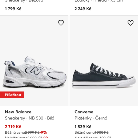
1 799
Kč
2 249
Kč
Příležitost
New Balance
Converse
Sneakersy · NB 530 · Bílá
Plátěnky · Černá
Aktuální cena
Aktuální cena
2 719
Kč
1 539
Kč
Běžná cena
2 999 Kč
-9%
Běžná cena
1 900 Kč
Nejnižší cena
2 999 Kč
-9%
Nejnižší cena
1 409 Kč