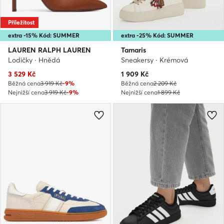
Příležitost
extra -15% Kód: SUMMER
extra -25% Kód: SUMMER
LAUREN RALPH LAUREN
Tamaris
Lodičky · Hnědá
Sneakersy · Krémová
Aktuální cena
Aktuální cena
3 529
Kč
1 909
Kč
Běžná cena
3 919 Kč
-9%
Běžná cena
2 209 Kč
Nejnižší cena
3 919 Kč
-9%
Nejnižší cena
1 899 Kč