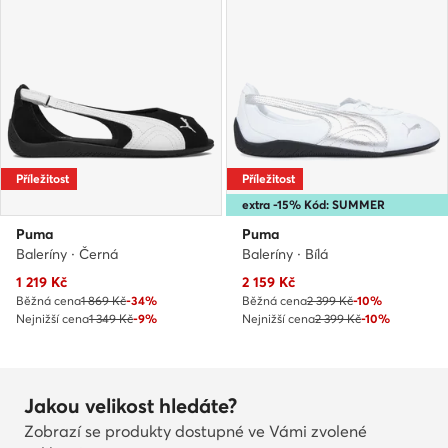
Příležitost
Příležitost
extra -15% Kód: SUMMER
Puma
Puma
Baleríny · Černá
Baleríny · Bílá
Aktuální cena
Aktuální cena
1 219
Kč
2 159
Kč
Běžná cena
1 869 Kč
-34%
Běžná cena
2 399 Kč
-10%
Nejnižší cena
1 349 Kč
-9%
Nejnižší cena
2 399 Kč
-10%
Jakou velikost hledáte?
Zobrazí se produkty dostupné ve Vámi zvolené