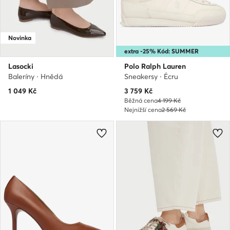
Novinka
extra -25% Kód: SUMMER
Lasocki
Polo Ralph Lauren
Baleríny · Hnědá
Sneakersy · Écru
Aktuální cena
1 049
Kč
3 759
Kč
Běžná cena
4 199 Kč
Nejnižší cena
2 569 Kč