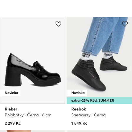
Novinka
Novinka
extra -25% Kód: SUMMER
Rieker
Reebok
Polobotky · Černá · 8 cm
Sneakersy · Černá
2 299
Kč
1 849
Kč