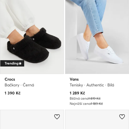
Trending
Crocs
Vans
Bačkory · Černá
Tenisky · Authentic · Bílá
Aktuální cena
1 390
Kč
1 289
Kč
Běžná cena
1 819 Kč
Nejnižší cena
1 189 Kč