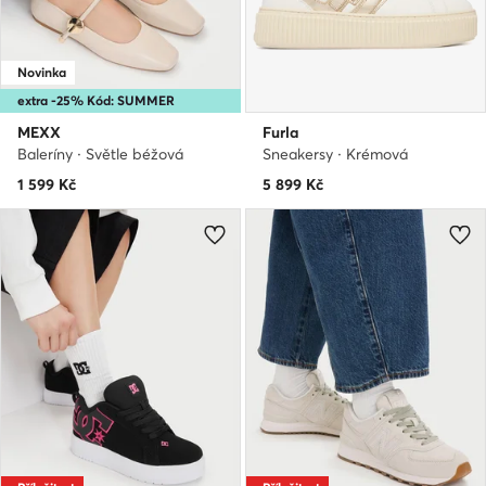
Novinka
extra -25% Kód: SUMMER
MEXX
Furla
Baleríny · Světle béžová
Sneakersy · Krémová
1 599
Kč
5 899
Kč