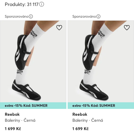
Produkty: 31 117
Sponzorováno
Sponzorováno
extra -15% Kód: SUMMER
extra -15% Kód: SUMMER
Reebok
Reebok
Baleríny · Černá
Baleríny · Černá
1 699
Kč
1 699
Kč