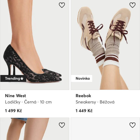
Trending
Novinka
Nine West
Reebok
Lodičky · Černá · 10 cm
Sneakersy · Béžová
1 499
Kč
1 449
Kč