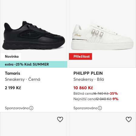
Novinka
Příležitost
extra -25% Kód: SUMMER
Tamaris
PHILIPP PLEIN
Sneakersy · Černá
Sneakersy · Bílá
Aktuální cena
2 199
Kč
10 860
Kč
Běžná cena
16 740 Kč
-35%
Nejnižší cena
12 040 Kč
-9%
Sponzorováno
Sponzorováno