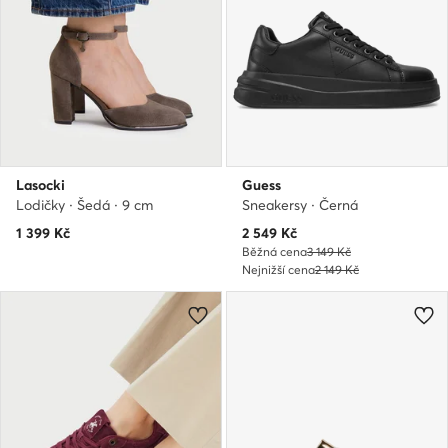
Lasocki
Guess
Lodičky · Šedá · 9 cm
Sneakersy · Černá
Aktuální cena
1 399
Kč
2 549
Kč
Běžná cena
3 149 Kč
Nejnižší cena
2 149 Kč