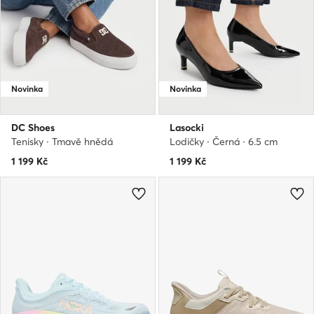
Novinka
Novinka
DC Shoes
Lasocki
Tenisky · Tmavě hnědá
Lodičky · Černá · 6.5 cm
1 199
Kč
1 199
Kč