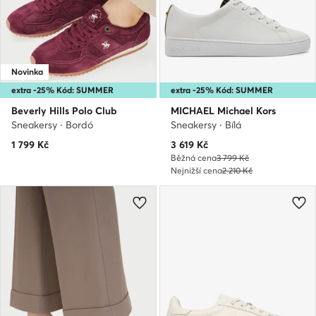
Novinka
extra -25% Kód: SUMMER
extra -25% Kód: SUMMER
Beverly Hills Polo Club
MICHAEL Michael Kors
Sneakersy · Bordó
Sneakersy · Bílá
Aktuální cena
1 799
Kč
3 619
Kč
Běžná cena
3 799 Kč
Nejnižší cena
2 210 Kč