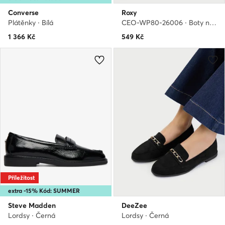
Converse
Roxy
Plátěnky · Bílá
CEO-WP80-26006 · Boty na vodní sporty
1 366
Kč
549
Kč
Příležitost
extra -15% Kód: SUMMER
Steve Madden
DeeZee
Lordsy · Černá
Lordsy · Černá