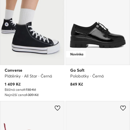
Novinka
Converse
Go Soft
Plátěnky · All Star · Černá
Polobotky · Černá
Aktuální cena
1 409
Kč
849
Kč
Běžná cena
1 730 Kč
Nejnižší cena
1 309 Kč