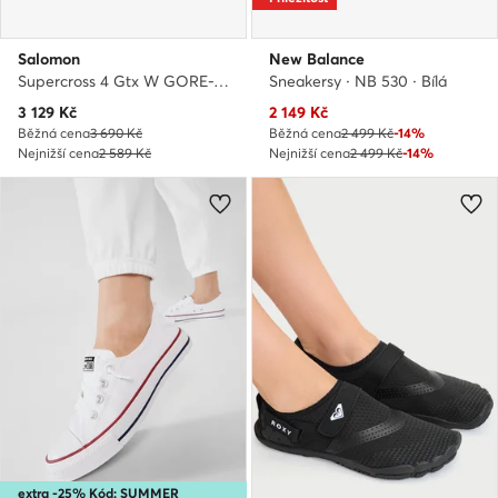
Salomon
New Balance
Supercross 4 Gtx W GORE-TEX 417339 20 V0 · Běžecké boty
Sneakersy · NB 530 · Bílá
Aktuální cena
Aktuální cena
3 129
Kč
2 149
Kč
Běžná cena
3 690 Kč
Běžná cena
2 499 Kč
-14%
Nejnižší cena
2 589 Kč
Nejnižší cena
2 499 Kč
-14%
extra -25% Kód: SUMMER