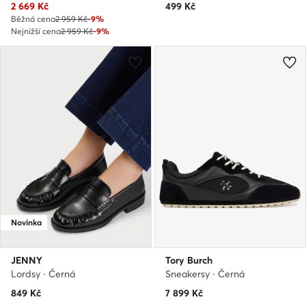
Aktuální cena
2 669
Kč
499
Kč
Běžná cena
2 959 Kč
-9%
Nejnižší cena
2 959 Kč
-9%
Novinka
JENNY
Tory Burch
Lordsy · Černá
Sneakersy · Černá
849
Kč
7 899
Kč