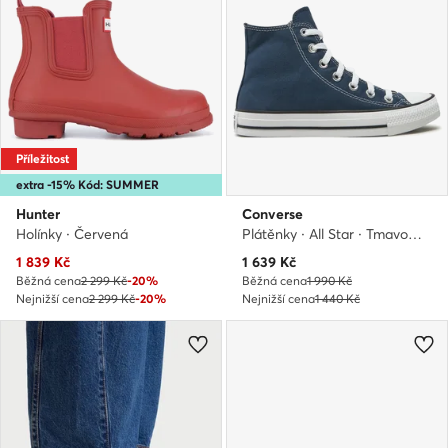
Příležitost
extra -15% Kód: SUMMER
Hunter
Converse
Holínky · Červená
Plátěnky · All Star · Tmavomodrá
Aktuální cena
Aktuální cena
1 839
Kč
1 639
Kč
Běžná cena
2 299 Kč
-20%
Běžná cena
1 990 Kč
Nejnižší cena
2 299 Kč
-20%
Nejnižší cena
1 440 Kč