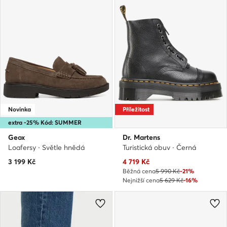
Novinka
Příležitost
extra -25% Kód: SUMMER
Geox
Dr. Martens
Loafersy · Světle hnědá
Turistická obuv · Černá
Aktuální cena
3 199
Kč
4 719
Kč
Běžná cena
5 990 Kč
-21%
Nejnižší cena
5 629 Kč
-16%