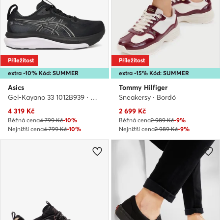
Příležitost
Příležitost
extra -10% Kód: SUMMER
extra -15% Kód: SUMMER
Asics
Tommy Hilfiger
Gel-Kayano 33 1012B939 · Běžecké boty
Sneakersy · Bordó
Aktuální cena
Aktuální cena
4 319
Kč
2 699
Kč
Běžná cena
4 799 Kč
-10%
Běžná cena
2 989 Kč
-9%
Nejnižší cena
4 799 Kč
-10%
Nejnižší cena
2 989 Kč
-9%