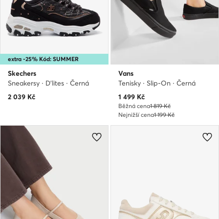
extra -25% Kód: SUMMER
Skechers
Vans
Sneakersy · D’lites · Černá
Tenisky · Slip-On · Černá
Aktuální cena
2 039
Kč
1 499
Kč
Běžná cena
1 819 Kč
Nejnižší cena
1 199 Kč