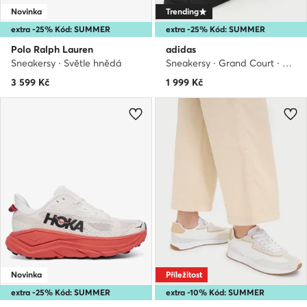
Novinka
Trending
extra -25% Kód: SUMMER
extra -25% Kód: SUMMER
Polo Ralph Lauren
adidas
Sneakersy · Světle hnědá
Sneakersy · Grand Court · Černá
3 599
Kč
1 999
Kč
Novinka
Příležitost
extra -25% Kód: SUMMER
extra -10% Kód: SUMMER