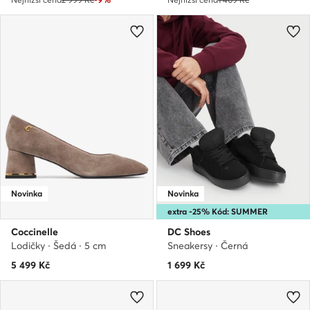
Novinka
Novinka
extra -25% Kód: SUMMER
Coccinelle
DC Shoes
Lodičky · Šedá · 5 cm
Sneakersy · Černá
5 499
Kč
1 699
Kč