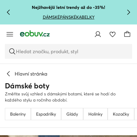
PŘEJÍT NA HLAVNÍ OBSAH
PŘEJÍT NA VYHLEDÁVÁNÍ
Nejžhavější letní trendy až do -35%!
DÁMSKÉ
PÁNSKÉ
KABELKY
Hledat značku, produkt, styl
Hlavní stránka
Dámské boty
Změňte svůj vzhled s dámskými botami, které se hodí do
každého stylu a ročního období.
Baleríny
Espadrilky
Glády
Holínky
Kozačky