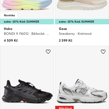
Novinka
extra -25% Kód: SUMMER
extra -25% Kód: SUMMER
Hoka
Geox
BONDI 9 116012 · Běžecké boty
Sneakersy · Krémová
4 509
Kč
2 599
Kč
Příležitost