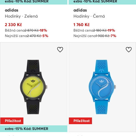
extra -10% Kód: SUMMER
extra -10% Kód: SUMMER
adidas
adidas
Hodinky · Zelená
Hodinky · Černá
Aktuální cena
Aktuální cena
2 330
Kč
1 760
Kč
Běžná cena
2 870 Kč
-18%
Běžná cena
2 180 Kč
-19%
Nejnižší cena
2 470 Kč
-5%
Nejnižší cena
1 900 Kč
-7%
Příležitost
Příležitost
extra -15% Kód: SUMMER