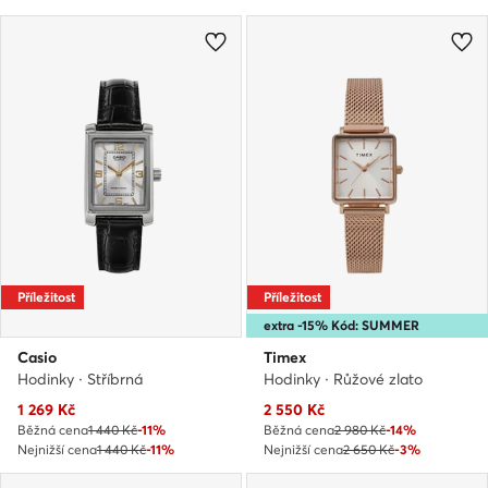
Příležitost
Příležitost
extra -15% Kód: SUMMER
Casio
Timex
Hodinky · Stříbrná
Hodinky · Růžové zlato
Aktuální cena
Aktuální cena
1 269
Kč
2 550
Kč
Běžná cena
1 440 Kč
-11%
Běžná cena
2 980 Kč
-14%
Nejnižší cena
1 440 Kč
-11%
Nejnižší cena
2 650 Kč
-3%