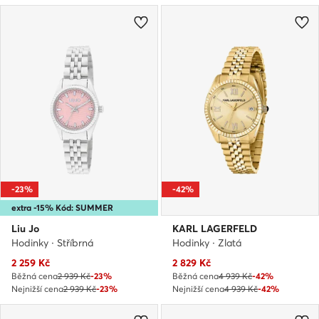
-23%
-42%
extra -15% Kód: SUMMER
Liu Jo
KARL LAGERFELD
Hodinky · Stříbrná
Hodinky · Zlatá
Aktuální cena
Aktuální cena
2 259
Kč
2 829
Kč
Běžná cena
2 939 Kč
-23%
Běžná cena
4 939 Kč
-42%
Nejnižší cena
2 939 Kč
-23%
Nejnižší cena
4 939 Kč
-42%