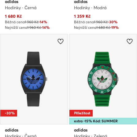
adidas
adidas
Hodinky · Černá
Hodinky · Modrá
Aktuální cena
Aktuální cena
1 680
Kč
1 359
Kč
Běžná cena
1 960 Kč
-14%
Běžná cena
1 960 Kč
-30%
Nejnižší cena
1 960 Kč
-14%
Nejnižší cena
1 680 Kč
-19%
-30%
Příležitost
extra -15% Kód: SUMMER
adidas
adidas
Hodinky · Černá
Hodinky · Zelená