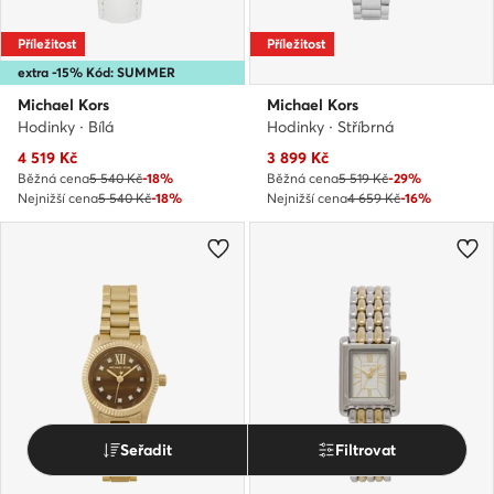
Příležitost
Příležitost
extra -15% Kód: SUMMER
Michael Kors
Michael Kors
Hodinky · Bílá
Hodinky · Stříbrná
Aktuální cena
Aktuální cena
4 519
Kč
3 899
Kč
Běžná cena
5 540 Kč
-18%
Běžná cena
5 519 Kč
-29%
Nejnižší cena
5 540 Kč
-18%
Nejnižší cena
4 659 Kč
-16%
Seřadit
Filtrovat