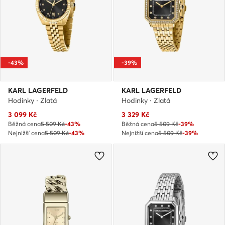
-43%
-39%
KARL LAGERFELD
KARL LAGERFELD
Hodinky · Zlatá
Hodinky · Zlatá
Aktuální cena
Aktuální cena
3 099
Kč
3 329
Kč
Běžná cena
5 509 Kč
-43%
Běžná cena
5 509 Kč
-39%
Nejnižší cena
5 509 Kč
-43%
Nejnižší cena
5 509 Kč
-39%