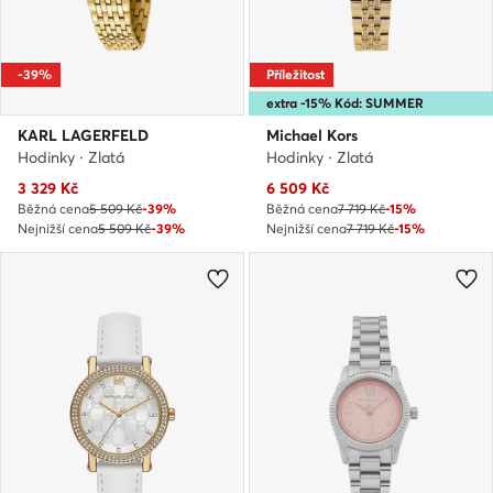
-39%
Příležitost
extra -15% Kód: SUMMER
KARL LAGERFELD
Michael Kors
Hodinky · Zlatá
Hodinky · Zlatá
Aktuální cena
Aktuální cena
3 329
Kč
6 509
Kč
Běžná cena
5 509 Kč
-39%
Běžná cena
7 719 Kč
-15%
Nejnižší cena
5 509 Kč
-39%
Nejnižší cena
7 719 Kč
-15%