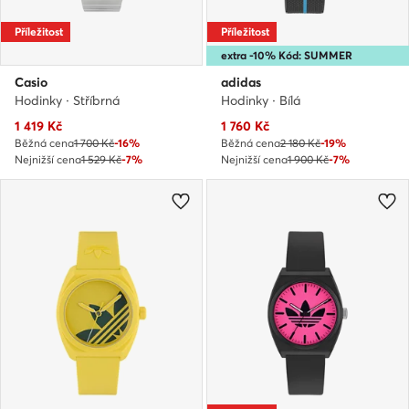
Příležitost
Příležitost
extra -10% Kód: SUMMER
Casio
adidas
Hodinky · Stříbrná
Hodinky · Bílá
Aktuální cena
Aktuální cena
1 419
Kč
1 760
Kč
Běžná cena
1 700 Kč
-16%
Běžná cena
2 180 Kč
-19%
Nejnižší cena
1 529 Kč
-7%
Nejnižší cena
1 900 Kč
-7%