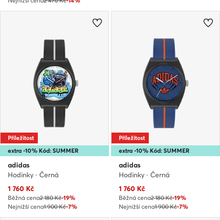
Nejnižší cena
2 470 Kč
-14%
Příležitost
Příležitost
extra -10% Kód: SUMMER
extra -10% Kód: SUMMER
adidas
adidas
Hodinky · Černá
Hodinky · Černá
Aktuální cena
Aktuální cena
1 760
Kč
1 760
Kč
Běžná cena
2 180 Kč
-19%
Běžná cena
2 180 Kč
-19%
Nejnižší cena
1 900 Kč
-7%
Nejnižší cena
1 900 Kč
-7%