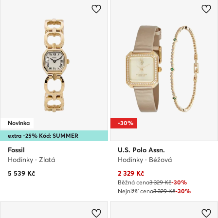
Novinka
-30%
extra -25% Kód: SUMMER
Fossil
U.S. Polo Assn.
Hodinky · Zlatá
Hodinky · Béžová
Aktuální cena
5 539
Kč
2 329
Kč
Běžná cena
3 329 Kč
-30%
Nejnižší cena
3 329 Kč
-30%