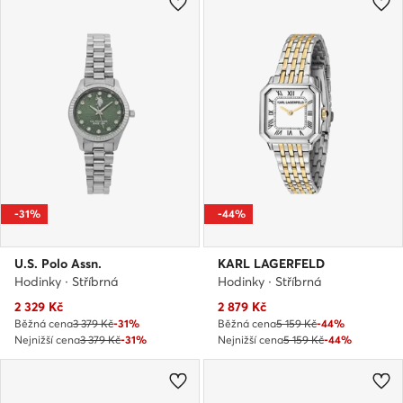
-31%
-44%
U.S. Polo Assn.
KARL LAGERFELD
Hodinky · Stříbrná
Hodinky · Stříbrná
Aktuální cena
Aktuální cena
2 329
Kč
2 879
Kč
Běžná cena
3 379 Kč
-31%
Běžná cena
5 159 Kč
-44%
Nejnižší cena
3 379 Kč
-31%
Nejnižší cena
5 159 Kč
-44%