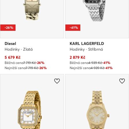
-26%
-41%
Diesel
KARL LAGERFELD
Hodinky · Zlatá
Hodinky · Stříbrná
Aktuální cena
Aktuální cena
5 679
Kč
2 879
Kč
Běžná cena
7 719 Kč
-26%
Běžná cena
4 939 Kč
-41%
Nejnižší cena
7 719 Kč
-26%
Nejnižší cena
4 939 Kč
-41%