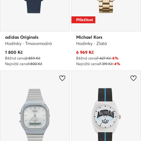
Příležitost
adidas Originals
Michael Kors
Hodinky · Tmavomodrá
Hodinky · Zlatá
Aktuální cena
Aktuální cena
1 800
Kč
6 969
Kč
Běžná cena
2 859 Kč
Běžná cena
7 427 Kč
-6%
Nejnižší cena
1 800 Kč
Nejnižší cena
7 319 Kč
-4%