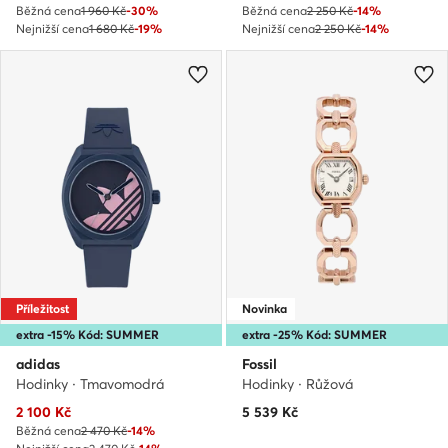
Běžná cena
1 960 Kč
-30%
Běžná cena
2 250 Kč
-14%
Nejnižší cena
1 680 Kč
-19%
Nejnižší cena
2 250 Kč
-14%
Příležitost
Novinka
extra -15% Kód: SUMMER
extra -25% Kód: SUMMER
adidas
Fossil
Hodinky · Tmavomodrá
Hodinky · Růžová
Aktuální cena
2 100
Kč
5 539
Kč
Běžná cena
2 470 Kč
-14%