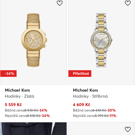
-34%
Příležitost
Michael Kors
Michael Kors
Hodinky · Zlatá
Hodinky · Stříbrná
Aktuální cena
Aktuální cena
5 559
Kč
4 609
Kč
Běžná cena
8 510 Kč
-34%
Běžná cena
6 610 Kč
-30%
Nejnižší cena
8 510 Kč
-34%
Nejnižší cena
5 199 Kč
-11%