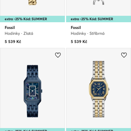
extra -25% Kód: SUMMER
extra -25% Kód: SUMMER
Fossil
Fossil
Hodinky · Zlatá
Hodinky · Stříbrná
5 539
Kč
5 539
Kč