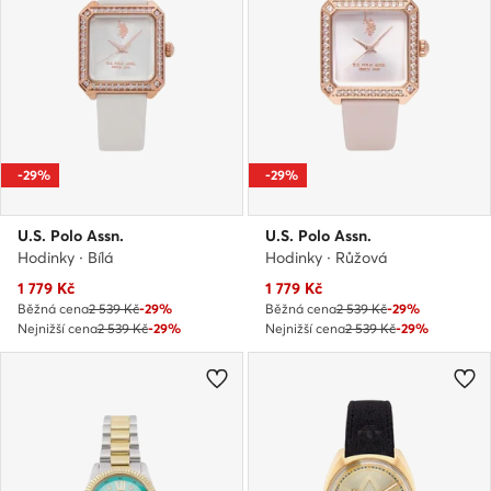
-29%
-29%
U.S. Polo Assn.
U.S. Polo Assn.
Hodinky · Bílá
Hodinky · Růžová
Aktuální cena
Aktuální cena
1 779
Kč
1 779
Kč
Běžná cena
2 539 Kč
-29%
Běžná cena
2 539 Kč
-29%
Nejnižší cena
2 539 Kč
-29%
Nejnižší cena
2 539 Kč
-29%