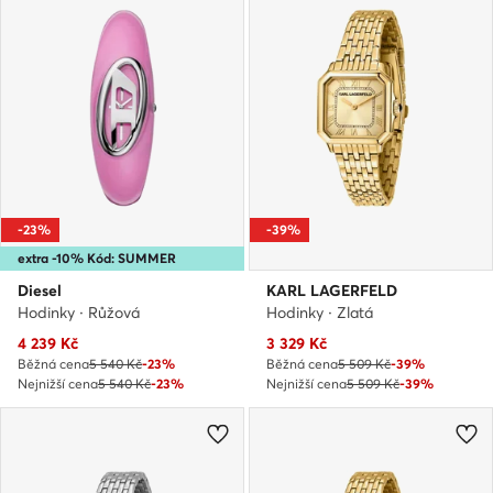
-23%
-39%
extra -10% Kód: SUMMER
Diesel
KARL LAGERFELD
Hodinky · Růžová
Hodinky · Zlatá
Aktuální cena
Aktuální cena
4 239
Kč
3 329
Kč
Běžná cena
5 540 Kč
-23%
Běžná cena
5 509 Kč
-39%
Nejnižší cena
5 540 Kč
-23%
Nejnižší cena
5 509 Kč
-39%