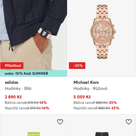
Příležitost
-35%
extra -15% Kód: SUMMER
adidas
Michael Kors
Hodinky · Bílá
Hodinky · Růžová
Aktuální cena
Aktuální cena
2 890
Kč
5 059
Kč
Běžná cena
3 370 Kč
-14%
Běžná cena
7 880 Kč
-35%
Nejnižší cena
3 370 Kč
-14%
Nejnižší cena
7 880 Kč
-35%