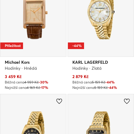
Příležitost
-44%
Michael Kors
KARL LAGERFELD
Hodinky · Hnědá
Hodinky · Zlatá
Aktuální cena
Aktuální cena
3 459
Kč
2 879
Kč
Běžná cena
4 959 Kč
-30%
Běžná cena
5 159 Kč
-44%
Nejnižší cena
4 169 Kč
-17%
Nejnižší cena
5 159 Kč
-44%