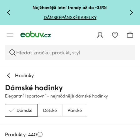
PŘEJÍT NA HLAVNÍ OBSAH
PŘEJÍT NA VYHLEDÁVÁNÍ
Nejžhavější letní trendy až do -35%!
DÁMSKÉ
PÁNSKÉ
KABELKY
Hledat značku, produkt, styl
Hodinky
Dámské hodinky
Elegantní i sportovní – nejmódnější dámské hodinky
Dámské
Dětské
Pánské
Produkty: 440