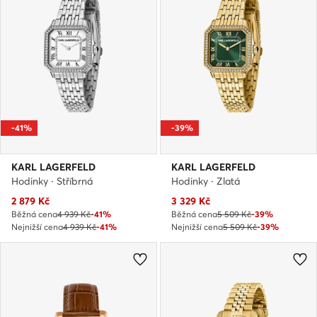
-41%
-39%
KARL LAGERFELD
KARL LAGERFELD
Hodinky · Stříbrná
Hodinky · Zlatá
Aktuální cena
Aktuální cena
2 879
Kč
3 329
Kč
Běžná cena
4 939 Kč
-41%
Běžná cena
5 509 Kč
-39%
Nejnižší cena
4 939 Kč
-41%
Nejnižší cena
5 509 Kč
-39%