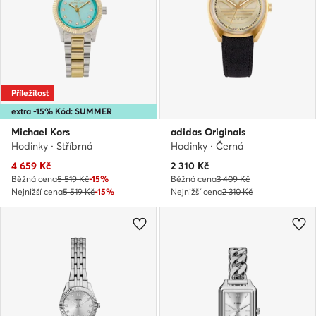
Příležitost
extra -15% Kód: SUMMER
Michael Kors
adidas Originals
Hodinky · Stříbrná
Hodinky · Černá
Aktuální cena
Aktuální cena
4 659
Kč
2 310
Kč
Běžná cena
5 519 Kč
-15%
Běžná cena
3 409 Kč
Nejnižší cena
5 519 Kč
-15%
Nejnižší cena
2 310 Kč