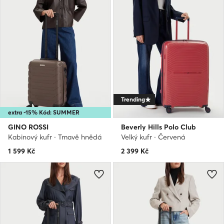
Trending
extra -15% Kód: SUMMER
GINO ROSSI
Beverly Hills Polo Club
Kabinový kufr · Tmavě hnědá
Velký kufr · Červená
1 599
Kč
2 399
Kč