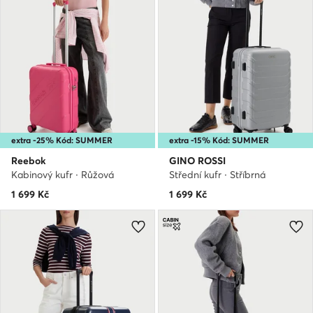
extra -25% Kód: SUMMER
extra -15% Kód: SUMMER
Reebok
GINO ROSSI
Kabinový kufr · Růžová
Střední kufr · Stříbrná
1 699
Kč
1 699
Kč