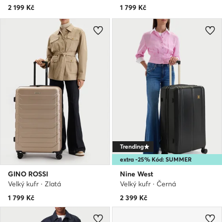
2 199
Kč
1 799
Kč
Trending
extra -25% Kód: SUMMER
GINO ROSSI
Nine West
Velký kufr · Zlatá
Velký kufr · Černá
1 799
Kč
2 399
Kč