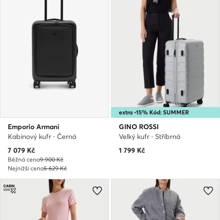
extra -15% Kód: SUMMER
Emporio Armani
GINO ROSSI
Kabinový kufr · Černá
Velký kufr · Stříbrná
Aktuální cena
7 079
Kč
1 799
Kč
Běžná cena
9 900 Kč
Nejnižší cena
5 629 Kč