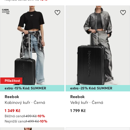
Příležitost
extra -15% Kód: SUMMER
extra -25% Kód: SUMMER
Reebok
Reebok
Kabinový kufr · Černá
Velký kufr · Černá
Aktuální cena
1 349
Kč
1 799
Kč
Běžná cena
1 499 Kč
-10%
Nejnižší cena
1 499 Kč
-10%