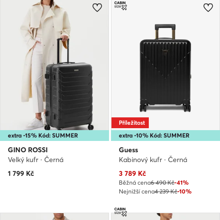
Příležitost
extra -15% Kód: SUMMER
extra -10% Kód: SUMMER
GINO ROSSI
Guess
Velký kufr · Černá
Kabinový kufr · Černá
Aktuální cena
1 799
Kč
3 789
Kč
Běžná cena
6 490 Kč
-41%
Nejnižší cena
4 239 Kč
-10%