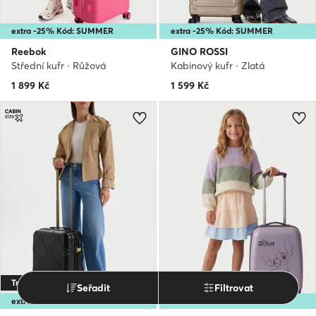
extra -25% Kód: SUMMER
extra -25% Kód: SUMMER
Reebok
GINO ROSSI
Střední kufr · Růžová
Kabinový kufr · Zlatá
1 899
Kč
1 599
Kč
Trending
Seřadit
Filtrovat
extra -25% Kód: SUMMER
extra -25% Kód: SUMMER