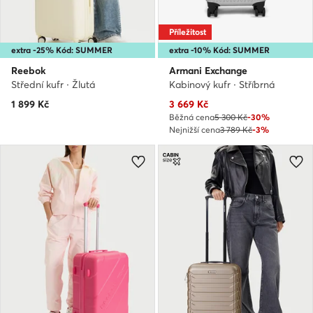
Příležitost
extra -25% Kód: SUMMER
extra -10% Kód: SUMMER
Reebok
Armani Exchange
Střední kufr · Žlutá
Kabinový kufr · Stříbrná
Aktuální cena
1 899
Kč
3 669
Kč
Běžná cena
5 300 Kč
-30%
Nejnižší cena
3 789 Kč
-3%