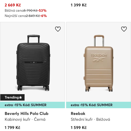
Aktuální cena
2 669
Kč
1 399
Kč
Běžná cena
5 790 Kč
-53%
Nejnižší cena
2 849 Kč
-6%
Trending
extra -15% Kód: SUMMER
extra -15% Kód: SUMMER
Beverly Hills Polo Club
Reebok
Kabinový kufr · Černá
Střední kufr · Béžová
1 799
Kč
1 599
Kč