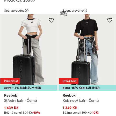
Produkty: 268
Sponzorováno
Sponzorováno
Příležitost
Příležitost
extra -15% Kód: SUMMER
extra -15% Kód: SUMMER
Reebok
Reebok
Střední kufr · Černá
Kabinový kufr · Černá
Aktuální cena
Aktuální cena
1 439
Kč
1 349
Kč
Běžná cena
1 599 Kč
-10%
Běžná cena
1 499 Kč
-10%