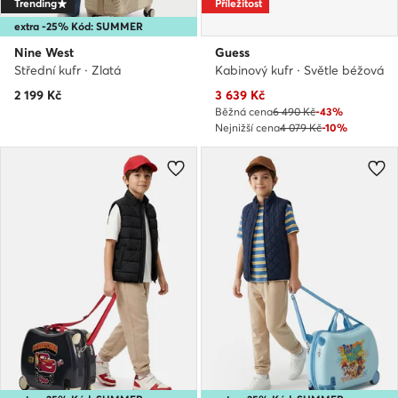
Trending
Příležitost
extra -25% Kód: SUMMER
Nine West
Guess
Střední kufr · Zlatá
Kabinový kufr · Světle béžová
Aktuální cena
2 199
Kč
3 639
Kč
Běžná cena
6 490 Kč
-43%
Nejnižší cena
4 079 Kč
-10%