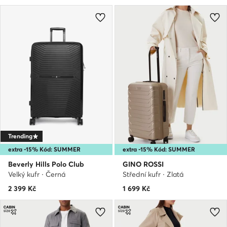
Trending
extra -15% Kód: SUMMER
extra -15% Kód: SUMMER
Beverly Hills Polo Club
GINO ROSSI
Velký kufr · Černá
Střední kufr · Zlatá
2 399
Kč
1 699
Kč