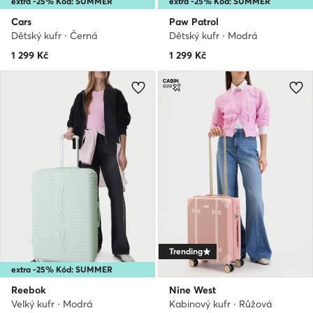
extra -25% Kód: SUMMER
extra -25% Kód: SUMMER
Cars
Paw Patrol
Dětský kufr · Černá
Dětský kufr · Modrá
1 299
Kč
1 299
Kč
Trending
extra -25% Kód: SUMMER
Reebok
Nine West
Velký kufr · Modrá
Kabinový kufr · Růžová