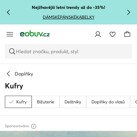
PŘEJÍT NA HLAVNÍ OBSAH
PŘEJÍT NA VYHLEDÁVÁNÍ
Nejžhavější letní trendy až do -35%!
DÁMSKÉ
PÁNSKÉ
KABELKY
Hledat značku, produkt, styl
Doplňky
Kufry
Kufry
Bižuterie
Deštníky
Doplňky do vlasů
Sponzorováno