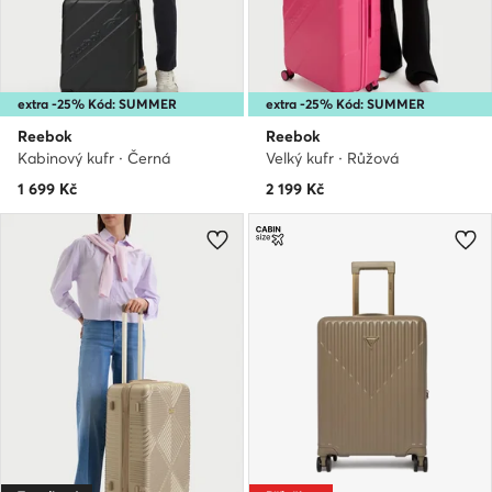
extra -25% Kód: SUMMER
extra -25% Kód: SUMMER
Reebok
Reebok
Kabinový kufr · Černá
Velký kufr · Růžová
1 699
Kč
2 199
Kč