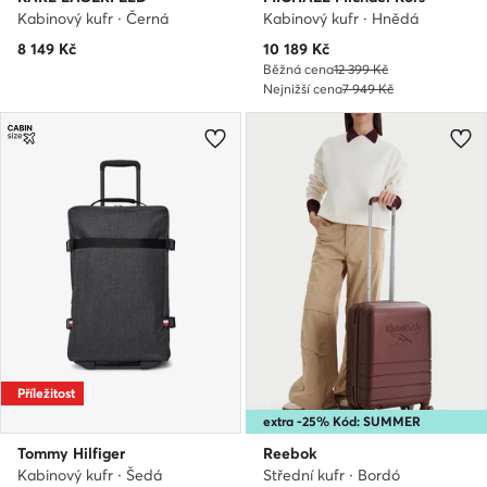
Kabinový kufr · Černá
Kabinový kufr · Hnědá
Aktuální cena
8 149
Kč
10 189
Kč
Běžná cena
12 399 Kč
Nejnižší cena
7 949 Kč
Příležitost
extra -25% Kód: SUMMER
Tommy Hilfiger
Reebok
Kabinový kufr · Šedá
Střední kufr · Bordó