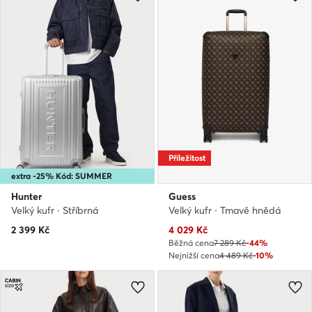
Příležitost
extra -25% Kód: SUMMER
Hunter
Guess
Velký kufr · Stříbrná
Velký kufr · Tmavě hnědá
Aktuální cena
2 399
Kč
4 029
Kč
Běžná cena
7 289 Kč
-44%
Nejnižší cena
4 489 Kč
-10%