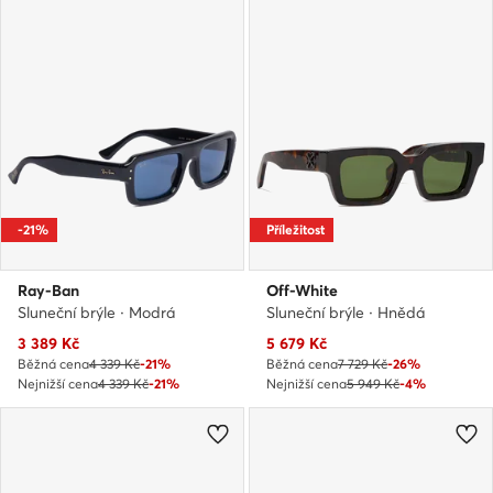
-21%
Příležitost
Ray-Ban
Off-White
Sluneční brýle · Modrá
Sluneční brýle · Hnědá
Aktuální cena
Aktuální cena
3 389
Kč
5 679
Kč
Běžná cena
4 339 Kč
-21%
Běžná cena
7 729 Kč
-26%
Nejnižší cena
4 339 Kč
-21%
Nejnižší cena
5 949 Kč
-4%