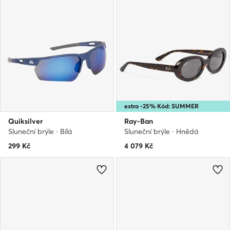
extra -25% Kód: SUMMER
Quiksilver
Ray-Ban
Sluneční brýle · Bílá
Sluneční brýle · Hnědá
299
Kč
4 079
Kč