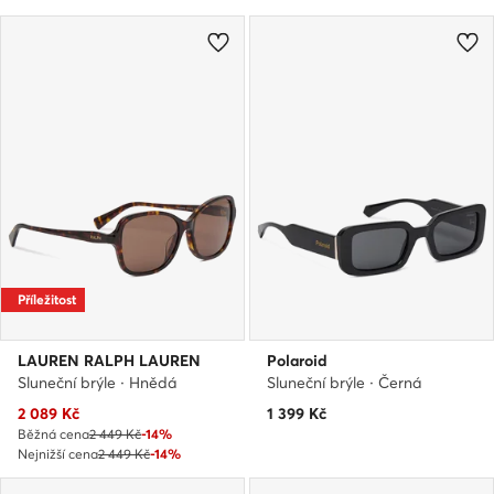
Příležitost
LAUREN RALPH LAUREN
Polaroid
Sluneční brýle · Hnědá
Sluneční brýle · Černá
Aktuální cena
2 089
Kč
1 399
Kč
Běžná cena
2 449 Kč
-14%
Nejnižší cena
2 449 Kč
-14%