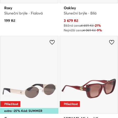
Roxy
Oakley
Sluneční brýle · Fialová
Sluneční brýle · Bílá
Aktuální cena
199
Kč
3 679
Kč
Běžná cena
4 659 Kč
-21%
Nejnižší cena
4 069 Kč
-9%
Příležitost
Příležitost
extra -25% Kód: SUMMER