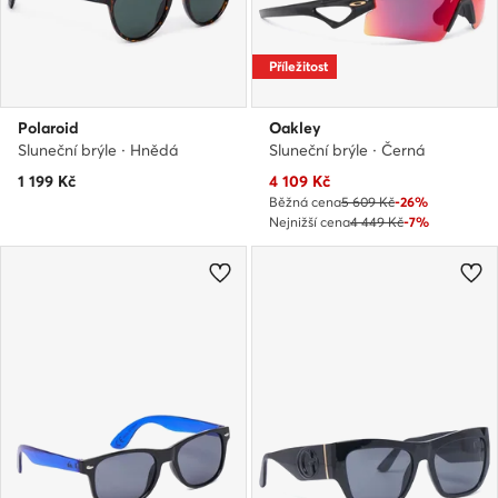
Příležitost
Polaroid
Oakley
Sluneční brýle · Hnědá
Sluneční brýle · Černá
Aktuální cena
1 199
Kč
4 109
Kč
Běžná cena
5 609 Kč
-26%
Nejnižší cena
4 449 Kč
-7%