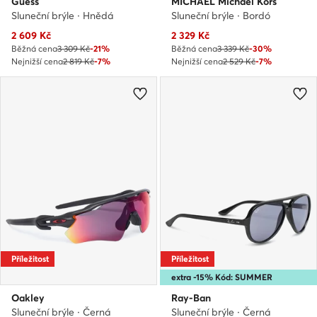
Guess
MICHAEL Michael Kors
Sluneční brýle · Hnědá
Sluneční brýle · Bordó
Aktuální cena
Aktuální cena
2 609
Kč
2 329
Kč
Běžná cena
3 309 Kč
-21%
Běžná cena
3 339 Kč
-30%
Nejnižší cena
2 819 Kč
-7%
Nejnižší cena
2 529 Kč
-7%
Příležitost
Příležitost
extra -15% Kód: SUMMER
Oakley
Ray-Ban
Sluneční brýle · Černá
Sluneční brýle · Černá