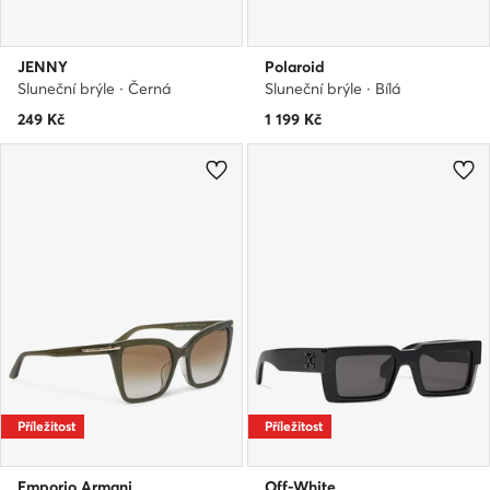
JENNY
Polaroid
Sluneční brýle · Černá
Sluneční brýle · Bílá
249
Kč
1 199
Kč
Příležitost
Příležitost
Emporio Armani
Off-White