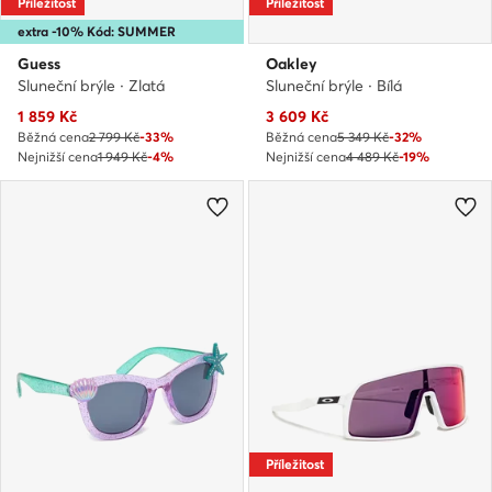
Příležitost
Příležitost
extra -10% Kód: SUMMER
Guess
Oakley
Sluneční brýle · Zlatá
Sluneční brýle · Bílá
Aktuální cena
Aktuální cena
1 859
Kč
3 609
Kč
Běžná cena
2 799 Kč
-33%
Běžná cena
5 349 Kč
-32%
Nejnižší cena
1 949 Kč
-4%
Nejnižší cena
4 489 Kč
-19%
Příležitost