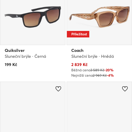
Příležitost
Quiksilver
Coach
Sluneční brýle · Černá
Sluneční brýle · Hnědá
Aktuální cena
199
Kč
2 839
Kč
Běžná cena
3 589 Kč
-20%
Nejnižší cena
2 969 Kč
-4%