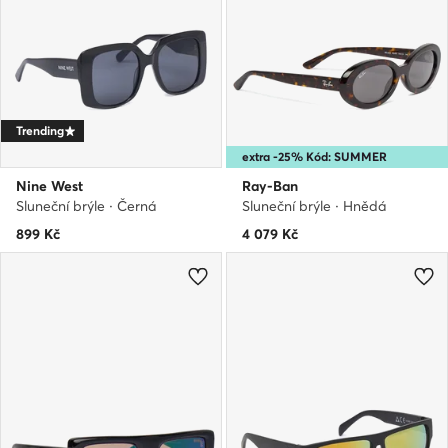
Trending
extra -25% Kód: SUMMER
Nine West
Ray-Ban
Sluneční brýle · Černá
Sluneční brýle · Hnědá
899
Kč
4 079
Kč