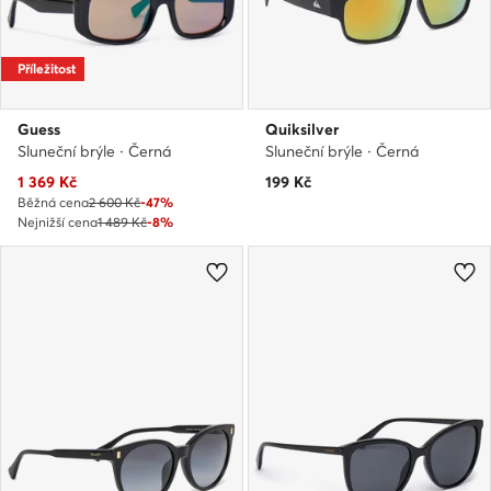
Příležitost
Guess
Quiksilver
Sluneční brýle · Černá
Sluneční brýle · Černá
Aktuální cena
1 369
Kč
199
Kč
Běžná cena
2 600 Kč
-47%
Nejnižší cena
1 489 Kč
-8%