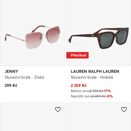
Příležitost
JENNY
LAUREN RALPH LAUREN
Sluneční brýle · Zlatá
Sluneční brýle · Hnědá
Aktuální cena
299
Kč
2 259
Kč
Běžná cena
2 729 Kč
-17%
Nejnižší cena
2 459 Kč
-8%