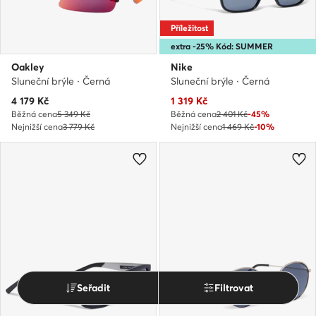
Příležitost
extra -25% Kód: SUMMER
Oakley
Nike
Sluneční brýle · Černá
Sluneční brýle · Černá
Aktuální cena
Aktuální cena
4 179
Kč
1 319
Kč
Běžná cena
5 349 Kč
Běžná cena
2 401 Kč
-45%
Nejnižší cena
3 779 Kč
Nejnižší cena
1 469 Kč
-10%
Seřadit
Filtrovat