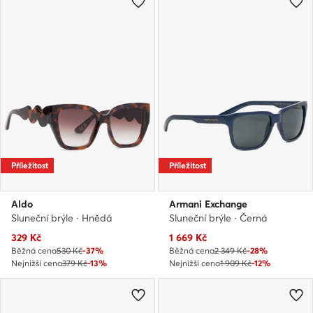
Příležitost
Příležitost
Aldo
Armani Exchange
Sluneční brýle · Hnědá
Sluneční brýle · Černá
Aktuální cena
Aktuální cena
329
Kč
1 669
Kč
Běžná cena
530 Kč
-37%
Běžná cena
2 349 Kč
-28%
Nejnižší cena
379 Kč
-13%
Nejnižší cena
1 909 Kč
-12%