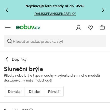
PŘEJÍT NA HLAVNÍ OBSAH
PŘEJÍT NA VYHLEDÁVÁNÍ
Nejžhavější letní trendy až do -35%!
DÁMSKÉ
PÁNSKÉ
KABELKY
Hledat značku, produkt, styl
Doplňky
Sluneční brýle
Pilotky nebo brýle typu mouchy – vyberte si z mnoha modelů
dostupných v našem obchodě!
Dámské
Dětské
Pánské