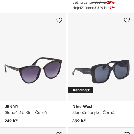
Běžná cena
7 290 Kč
-29%
Nejnižší cena
5 529 Kč
-7%
Trending
JENNY
Nine West
Sluneční brýle · Černá
Sluneční brýle · Černá
249
Kč
899
Kč