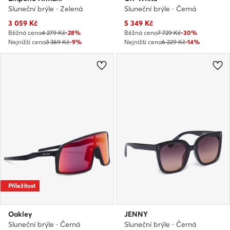
Sluneční brýle · Zelená
Sluneční brýle · Černá
Aktuální cena
Aktuální cena
3 059
Kč
5 349
Kč
Běžná cena
4 279 Kč
-28%
Běžná cena
7 729 Kč
-30%
Nejnižší cena
3 369 Kč
-9%
Nejnižší cena
6 229 Kč
-14%
Příležitost
Oakley
JENNY
Sluneční brýle · Černá
Sluneční brýle · Černá