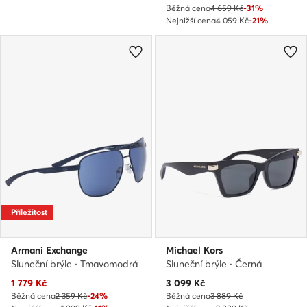
Běžná cena
4 659 Kč
-31%
Nejnižší cena
4 059 Kč
-21%
Příležitost
Armani Exchange
Michael Kors
Sluneční brýle · Tmavomodrá
Sluneční brýle · Černá
Aktuální cena
Aktuální cena
1 779
Kč
3 099
Kč
Běžná cena
2 359 Kč
-24%
Běžná cena
3 889 Kč