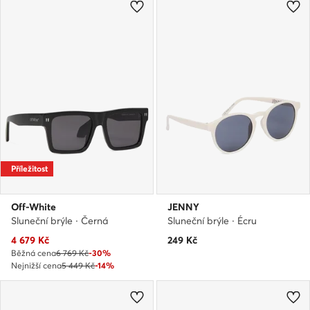
Příležitost
Off-White
JENNY
Sluneční brýle · Černá
Sluneční brýle · Écru
Aktuální cena
4 679
Kč
249
Kč
Běžná cena
6 769 Kč
-30%
Nejnižší cena
5 449 Kč
-14%