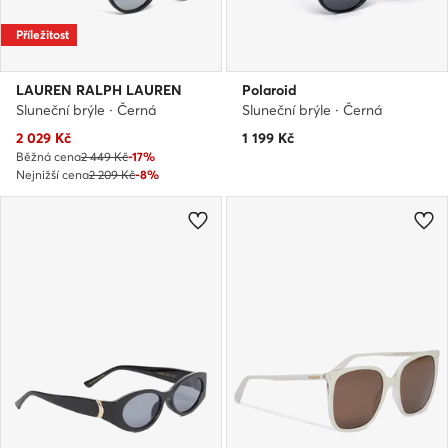
Příležitost
LAUREN RALPH LAUREN
Polaroid
Sluneční brýle · Černá
Sluneční brýle · Černá
Aktuální cena
2 029
Kč
1 199
Kč
Běžná cena
2 449 Kč
-17%
Nejnižší cena
2 209 Kč
-8%