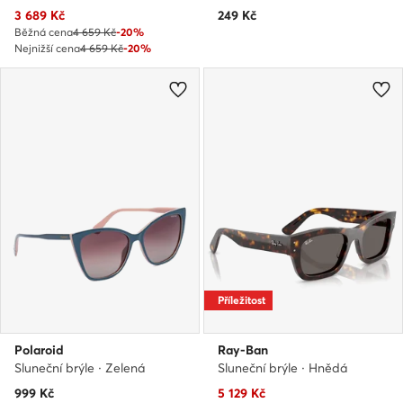
Aktuální cena
3 689
Kč
249
Kč
Běžná cena
4 659 Kč
-20%
Nejnižší cena
4 659 Kč
-20%
Příležitost
Polaroid
Ray-Ban
Sluneční brýle · Zelená
Sluneční brýle · Hnědá
Aktuální cena
999
Kč
5 129
Kč