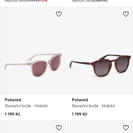
Nejnižší cena
1 999 Kč
-11%
Nejnižší cena
2 889 Kč
Polaroid
Polaroid
Sluneční brýle · Hnědá
Sluneční brýle · Hnědá
1 199
Kč
1 199
Kč