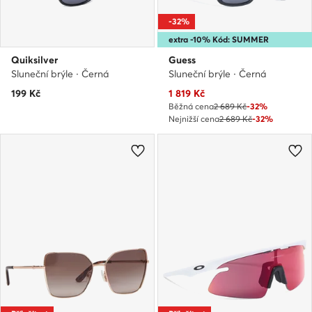
-32%
extra -10% Kód: SUMMER
Quiksilver
Guess
Sluneční brýle · Černá
Sluneční brýle · Černá
Aktuální cena
199
Kč
1 819
Kč
Běžná cena
2 689 Kč
-32%
Nejnižší cena
2 689 Kč
-32%