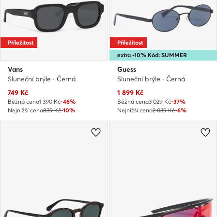
Příležitost
Příležitost
extra -10% Kód: SUMMER
Vans
Guess
Sluneční brýle · Černá
Sluneční brýle · Černá
Aktuální cena
Aktuální cena
749
Kč
1 899
Kč
Běžná cena
1 390 Kč
-46%
Běžná cena
3 029 Kč
-37%
Nejnižší cena
839 Kč
-10%
Nejnižší cena
2 039 Kč
-6%