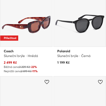
Příležitost
Coach
Polaroid
Sluneční brýle · Hnědá
Sluneční brýle · Černá
Aktuální cena
2 499
Kč
1 199
Kč
Běžná cena
3 209 Kč
-22%
Nejnižší cena
2 819 Kč
-11%