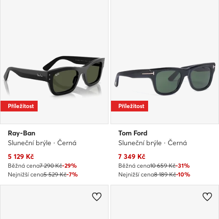
Příležitost
Příležitost
Ray-Ban
Tom Ford
Sluneční brýle · Černá
Sluneční brýle · Černá
Aktuální cena
Aktuální cena
5 129
Kč
7 349
Kč
Běžná cena
7 290 Kč
-29%
Běžná cena
10 659 Kč
-31%
Nejnižší cena
5 529 Kč
-7%
Nejnižší cena
8 189 Kč
-10%