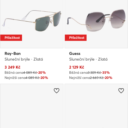
Příležitost
Příležitost
Ray-Ban
Guess
Sluneční brýle · Zlatá
Sluneční brýle · Zlatá
Aktuální cena
Aktuální cena
3 249
Kč
2 129
Kč
Běžná cena
4 089 Kč
-20%
Běžná cena
3 309 Kč
-35%
Nejnižší cena
4 089 Kč
-20%
Nejnižší cena
2 669 Kč
-20%