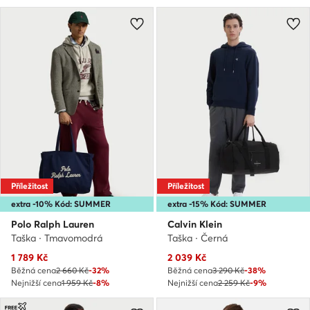
Příležitost
Příležitost
extra -10% Kód: SUMMER
extra -15% Kód: SUMMER
Polo Ralph Lauren
Calvin Klein
Taška · Tmavomodrá
Taška · Černá
Aktuální cena
Aktuální cena
1 789
Kč
2 039
Kč
Běžná cena
2 660 Kč
-32%
Běžná cena
3 290 Kč
-38%
Nejnižší cena
1 959 Kč
-8%
Nejnižší cena
2 259 Kč
-9%