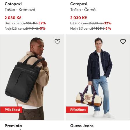
Cotopaxi
Cotopaxi
Taška · Krémová
Taška · Černá
Aktuální cena
Aktuální cena
2 030
Kč
2 030
Kč
Běžná cena
2 990 Kč
-32%
Běžná cena
2 990 Kč
-32%
Nejnižší cena
2 140 Kč
-5%
Nejnižší cena
2 140 Kč
-5%
Příležitost
Příležitost
Premiata
Guess Jeans