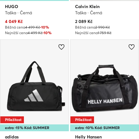
HUGO
Calvin Klein
Taška · Černá
Taška · Černá
Aktuální cena
Aktuální cena
4 049
Kč
2 089
Kč
Běžná cena
4 499 Kč
-10%
Běžná cena
2 990 Kč
Nejnižší cena
4 499 Kč
-10%
Nejnižší cena
1 759 Kč
Příležitost
Příležitost
extra -15% Kód: SUMMER
extra -10% Kód: SUMMER
adidas
Helly Hansen