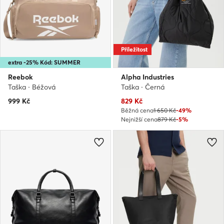
Příležitost
extra -25% Kód: SUMMER
Reebok
Alpha Industries
Taška · Béžová
Taška · Černá
Aktuální cena
999
Kč
829
Kč
Běžná cena
1 650 Kč
-49%
Nejnižší cena
879 Kč
-5%