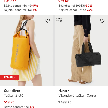
Aktuální cena
Aktuální cena
1 819
Kč
979
Kč
Běžná cena
3 460 Kč
-47%
Běžná cena
1 399 Kč
-30%
Nejnižší cena
1 919 Kč
-5%
Nejnižší cena
1 319 Kč
-25%
Příležitost
Quiksilver
Hunter
Taška · Žlutá
Víkendová taška · Černá
Aktuální cena
559
Kč
1 499
Kč
Běžná cena
599 Kč
-6%