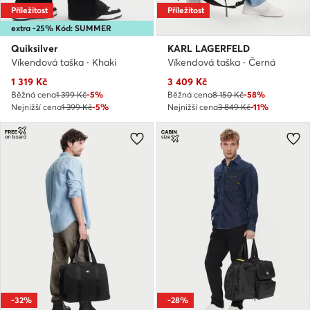
Příležitost
Příležitost
extra -25% Kód: SUMMER
Quiksilver
KARL LAGERFELD
Víkendová taška · Khaki
Víkendová taška · Černá
Aktuální cena
Aktuální cena
1 319
Kč
3 409
Kč
Běžná cena
1 399 Kč
-5%
Běžná cena
8 150 Kč
-58%
Nejnižší cena
1 399 Kč
-5%
Nejnižší cena
3 849 Kč
-11%
-32%
-28%