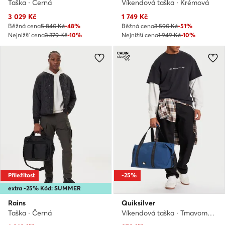
Taška · Černá
Víkendová taška · Krémová
Aktuální cena
Aktuální cena
3 029
Kč
1 749
Kč
Běžná cena
5 840 Kč
-48%
Běžná cena
3 590 Kč
-51%
Nejnižší cena
3 379 Kč
-10%
Nejnižší cena
1 949 Kč
-10%
Příležitost
-25%
extra -25% Kód: SUMMER
Rains
Quiksilver
Taška · Černá
Víkendová taška · Tmavomodrá