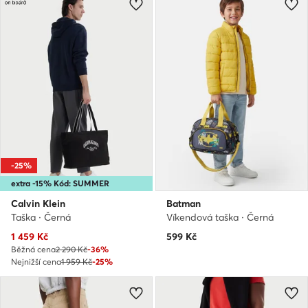
-25%
extra -15% Kód: SUMMER
Calvin Klein
Batman
Taška · Černá
Víkendová taška · Černá
Aktuální cena
1 459
Kč
599
Kč
Běžná cena
2 290 Kč
-36%
Nejnižší cena
1 959 Kč
-25%