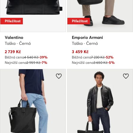
Příležitost
Příležitost
Valentino
Emporio Armani
Taška · Černá
Taška · Černá
Aktuální cena
Aktuální cena
2 739
Kč
3 459
Kč
Běžná cena
4 540 Kč
-39%
Běžná cena
7 230 Kč
-52%
Nejnižší cena
2 959 Kč
-7%
Nejnižší cena
3 650 Kč
-5%