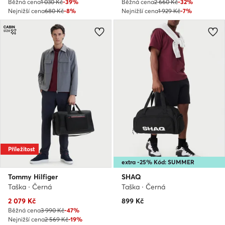
Běžná cena
1 030 Kč
-39%
Běžná cena
2 660 Kč
-32%
Nejnižší cena
680 Kč
-8%
Nejnižší cena
1 929 Kč
-7%
Příležitost
extra -25% Kód: SUMMER
Tommy Hilfiger
SHAQ
Taška · Černá
Taška · Černá
Aktuální cena
2 079
Kč
899
Kč
Běžná cena
3 990 Kč
-47%
Nejnižší cena
2 569 Kč
-19%