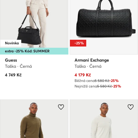
Novinka
-25%
extra -25% Kód: SUMMER
Guess
Armani Exchange
Taška · Černá
Taška · Černá
Aktuální cena
4 749
Kč
4 179
Kč
Běžná cena
5 580 Kč
-25%
Nejnižší cena
5 580 Kč
-25%