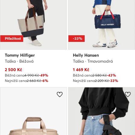
Příležitost
-33%
Tommy Hilfiger
Helly Hansen
Taška · Béžová
Taška · Tmavomodrá
Aktuální cena
Aktuální cena
2 500
Kč
1 469
Kč
Běžná cena
4 990 Kč
-49%
Běžná cena
2 580 Kč
-43%
Nejnižší cena
2 660 Kč
-6%
Nejnižší cena
2 209 Kč
-33%