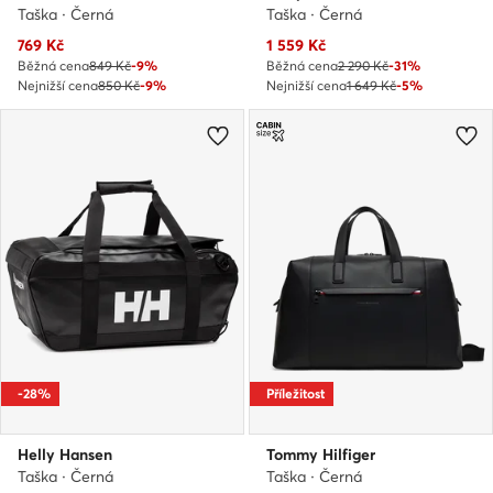
Taška · Černá
Taška · Černá
Aktuální cena
Aktuální cena
769
Kč
1 559
Kč
Běžná cena
849 Kč
-9%
Běžná cena
2 290 Kč
-31%
Nejnižší cena
850 Kč
-9%
Nejnižší cena
1 649 Kč
-5%
-28%
Příležitost
Helly Hansen
Tommy Hilfiger
Taška · Černá
Taška · Černá