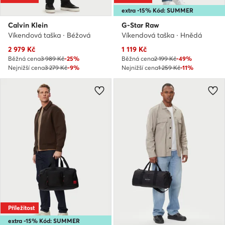
extra -15% Kód: SUMMER
Calvin Klein
G-Star Raw
Víkendová taška · Béžová
Víkendová taška · Hnědá
Aktuální cena
Aktuální cena
2 979
Kč
1 119
Kč
Běžná cena
3 989 Kč
-25%
Běžná cena
2 199 Kč
-49%
Nejnižší cena
3 279 Kč
-9%
Nejnižší cena
1 259 Kč
-11%
Příležitost
extra -15% Kód: SUMMER