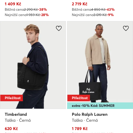
Aktuální cena
Aktuální cena
1 409
Kč
2 719
Kč
Běžná cena
2 290 Kč
-38%
Běžná cena
4 850 Kč
-43%
Nejnižší cena
1 959 Kč
-28%
Nejnižší cena
3 019 Kč
-9%
Příležitost
Příležitost
extra -10% Kód: SUMMER
Timberland
Polo Ralph Lauren
Taška · Černá
Taška · Černá
Aktuální cena
Aktuální cena
620
Kč
1 789
Kč