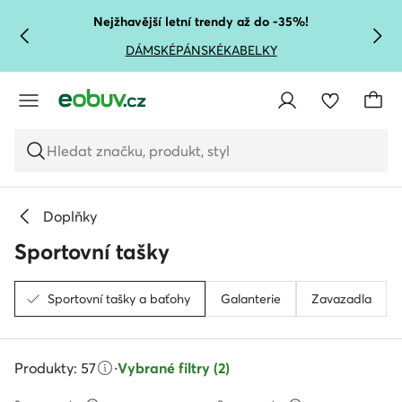
PŘEJÍT NA HLAVNÍ OBSAH
PŘEJÍT NA VYHLEDÁVÁNÍ
Nejžhavější letní trendy až do -35%!
DÁMSKÉ
PÁNSKÉ
KABELKY
Hledat značku, produkt, styl
Doplňky
Sportovní tašky
Sportovní tašky a baťohy
Galanterie
Zavazadla
Produkty: 57
·
Vybrané filtry (2)