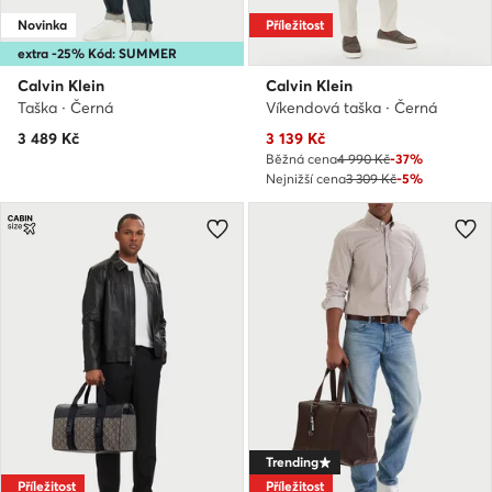
Novinka
Příležitost
extra -25% Kód: SUMMER
Calvin Klein
Calvin Klein
Taška · Černá
Víkendová taška · Černá
Aktuální cena
3 489
Kč
3 139
Kč
Běžná cena
4 990 Kč
-37%
Nejnižší cena
3 309 Kč
-5%
Trending
Příležitost
Příležitost