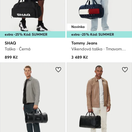
Novinka
extra -25% Kód: SUMMER
extra -25% Kód: SUMMER
SHAQ
Tommy Jeans
Taška · Černá
Víkendová taška · Tmavomodrá
899
Kč
3 489
Kč