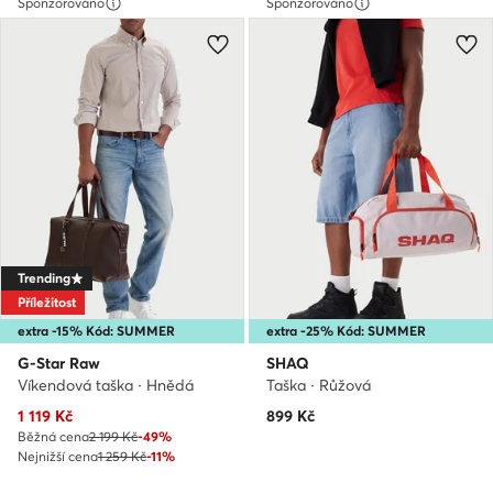
Sponzorováno
Sponzorováno
Trending
Příležitost
extra -15% Kód: SUMMER
extra -25% Kód: SUMMER
G-Star Raw
SHAQ
Víkendová taška · Hnědá
Taška · Růžová
Aktuální cena
1 119
Kč
899
Kč
Běžná cena
2 199 Kč
-49%
Nejnižší cena
1 259 Kč
-11%