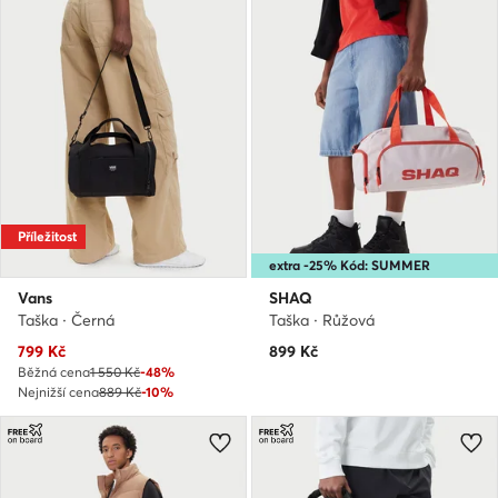
Příležitost
extra -25% Kód: SUMMER
Vans
SHAQ
Taška · Černá
Taška · Růžová
Aktuální cena
799
Kč
899
Kč
Běžná cena
1 550 Kč
-48%
Nejnižší cena
889 Kč
-10%