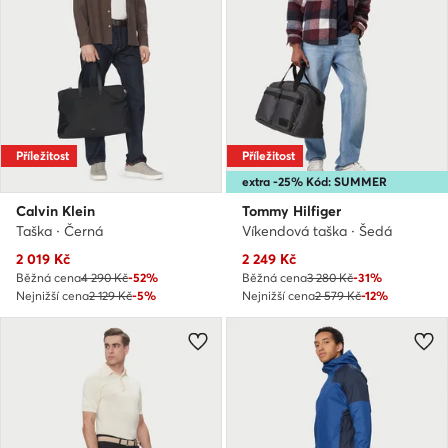
Příležitost
Příležitost
extra -25% Kód: SUMMER
Calvin Klein
Tommy Hilfiger
Taška · Černá
Víkendová taška · Šedá
Aktuální cena
Aktuální cena
2 019
Kč
2 249
Kč
Běžná cena
4 290 Kč
-52%
Běžná cena
3 280 Kč
-31%
Nejnižší cena
2 129 Kč
-5%
Nejnižší cena
2 579 Kč
-12%