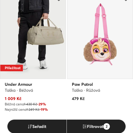
Příležitost
Under Armour
Paw Patrol
Taška · Béžová
Taška · Růžová
Aktuální cena
1 009
Kč
479
Kč
Běžná cena
1 430 Kč
-29%
Nejnižší cena
1 249 Kč
-19%
Seřadit
Filtrovat
2