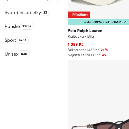
Svatebni kabelky
Počet produktů:
22
Příležitost
extra -10% Kód: SUMMER
Pánské
Počet produktů:
13782
Polo Ralph Lauren
Kšiltovka · Bílá
Sport
Počet produktů:
4767
Aktuální cena
1 089
Kč
Běžná cena
1 480 Kč
-26%
Unisex
Počet produktů:
840
Nejnižší cena
1 139 Kč
-4%