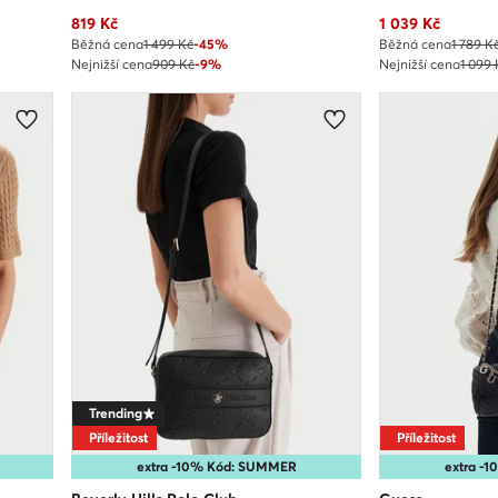
Aktuální cena
Aktuální cena
819
Kč
1 039
Kč
Běžná cena
1 499 Kč
-45%
Běžná cena
1 789 K
Nejnižší cena
909 Kč
-9%
Nejnižší cena
1 099
Trending
Příležitost
Příležitost
extra -10% Kód: SUMMER
extra -