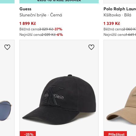
Guess
Polo Ralph Laur
Sluneční brýle · Černá
Kšiltovka · Bílá
Aktuální cena
Aktuální cena
1 899
Kč
1 339
Kč
Běžná cena
3 029 Kč
-37%
Běžná cena
2 060 K
Nejnižší cena
2 039 Kč
-6%
Nejnižší cena
1 449
-25%
Příležitost