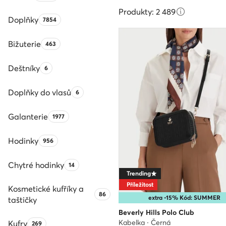
Produkty: 2 489
Doplňky
Počet produktů:
7854
Bižuterie
Počet produktů:
463
Deštníky
Počet produktů:
6
Doplňky do vlasů
Počet produktů:
6
Galanterie
Počet produktů:
1977
Hodinky
Počet produktů:
956
Chytré hodinky
Počet produktů:
14
Trending
Příležitost
Kosmetické kufříky a
Počet produktů:
86
extra -15% Kód: SUMMER
taštičky
Beverly Hills Polo Club
Kabelka · Černá
Kufry
Počet produktů:
269