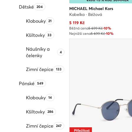
Dětské
Počet produktů:
204
MICHAEL Michael Kors
Kabelka · Béžová
Klobouky
Počet produktů:
21
Aktuální cena
5 119
Kč
Běžná cena
5 699 Kč
-10%
Nejnižší cena
5 699 Kč
-10%
Kšiltovky
Počet produktů:
33
Náušníky a
Počet produktů:
4
čelenky
Zimní čepice
Počet produktů:
133
Pánské
Počet produktů:
549
Klobouky
Počet produktů:
14
Kšiltovky
Počet produktů:
286
Zimní čepice
Počet produktů:
247
Příležitost