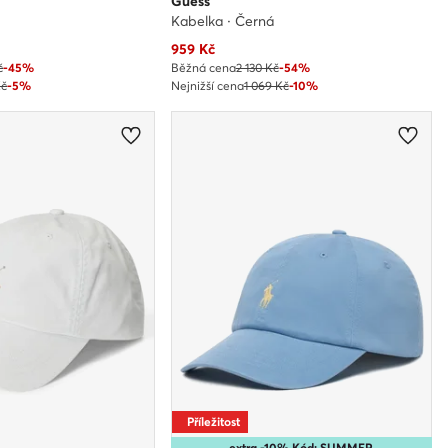
Guess
Kabelka · Černá
Aktuální cena
959
Kč
č
-45%
Běžná cena
2 130 Kč
-54%
Kč
-5%
Nejnižší cena
1 069 Kč
-10%
Příležitost
extra -10% Kód: SUMMER