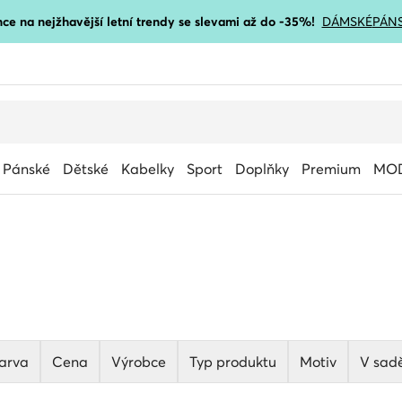
ce na nejžhavější letní trendy se slevami až do -35%!
DÁMSKÉ
PÁN
Pánské
Dětské
Kabelky
Sport
Doplňky
Premium
MOD
arva
Cena
Výrobce
Typ produktu
Motiv
V sad