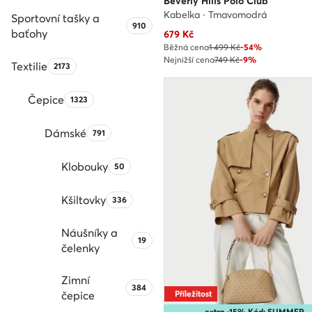
Beverly Hills Polo Club
Kabelka · Tmavomodrá
Sportovní tašky a
Počet produktů:
910
baťohy
Aktuální cena
679
Kč
Běžná cena
1 499 Kč
-54%
Nejnižší cena
749 Kč
-9%
Textilie
Počet produktů:
2173
Čepice
Počet produktů:
1323
Dámské
Počet produktů:
791
Klobouky
Počet produktů:
50
Kšiltovky
Počet produktů:
336
Náušníky a
Počet produktů:
19
čelenky
Zimní
Počet produktů:
384
čepice
Příležitost
extra -15% Kód: SUMMER