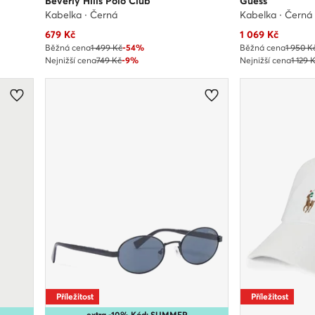
Beverly Hills Polo Club
Guess
Kabelka · Černá
Kabelka · Černá
Aktuální cena
Aktuální cena
679
Kč
1 069
Kč
Běžná cena
1 499 Kč
-54%
Běžná cena
1 950 K
Nejnižší cena
749 Kč
-9%
Nejnižší cena
1 129 
Příležitost
Příležitost
extra -10% Kód: SUMMER