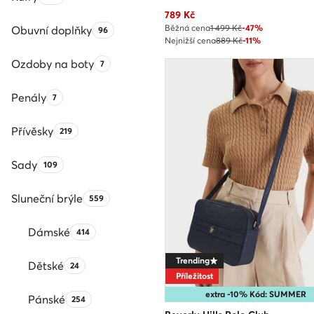
Aktuální cena
789
Kč
Běžná cena
1 499 Kč
-47%
Obuvní doplňky
Počet produktů:
96
Nejnižší cena
889 Kč
-11%
Ozdoby na boty
Počet produktů:
7
Penály
Počet produktů:
7
Přívěsky
Počet produktů:
219
Sady
Počet produktů:
109
Sluneční brýle
Počet produktů:
559
Dámské
Počet produktů:
414
Trending
Dětské
Počet produktů:
24
Příležitost
extra -10% Kód: SUMMER
Pánské
Počet produktů:
254