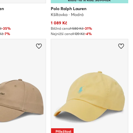
en
Polo Ralph Lauren
Kšiltovka · Modrá
Aktuální cena
1 089
Kč
č
-35%
Běžná cena
1 580 Kč
-31%
 Kč
-7%
Nejnižší cena
1 139 Kč
-4%
Příležitost