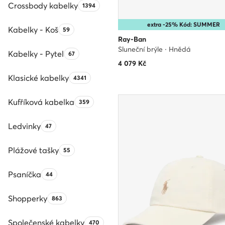
Crossbody kabelky
Počet produktů:
1394
extra -25% Kód: SUMMER
Kabelky - Koš
Počet produktů:
59
Ray-Ban
Sluneční brýle · Hnědá
Kabelky - Pytel
Počet produktů:
67
4 079
Kč
Klasické kabelky
Počet produktů:
4341
Kufříková kabelka
Počet produktů:
359
Ledvinky
Počet produktů:
47
Plážové tašky
Počet produktů:
55
Psaníčka
Počet produktů:
44
Shopperky
Počet produktů:
863
Společenské kabelky
Počet produktů:
470