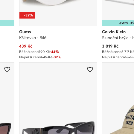
-32%
extra -
Guess
Calvin Klein
Kšiltovka · Bílá
Sluneční brýle ·
Aktuální cena
Aktuální cena
439
Kč
3 019
Kč
Běžná cena
790 Kč
-44%
Běžná cena
5 717 K
Nejnižší cena
649 Kč
-32%
Nejnižší cena
2 829