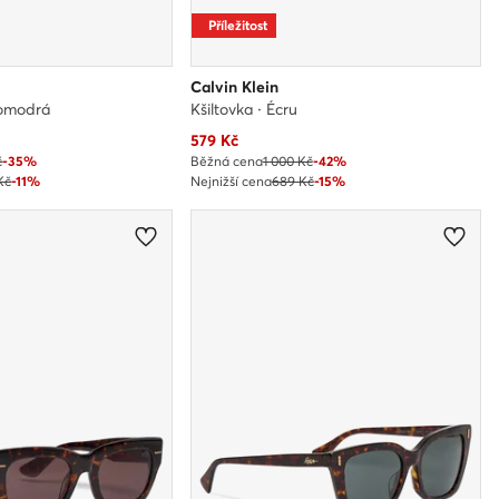
Příležitost
Calvin Klein
vomodrá
Kšiltovka · Écru
Aktuální cena
579
Kč
č
-35%
Běžná cena
1 000 Kč
-42%
Kč
-11%
Nejnižší cena
689 Kč
-15%