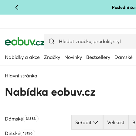
Poslední šan
PŘEJÍT NA HLAVNÍ OBSAH
PŘEJÍT NA VYHLEDÁVÁNÍ
Nabídky a akce
Značky
Novinky
Bestsellery
Dámské
Hlavní stránka
Nabídka eobuv.cz
Dámské
Počet produktů:
31383
Seřadit
Velikost
B
Dětské
Počet produktů:
13156