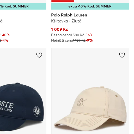
10% Kód: SUMMER
extra -10% Kód: SUMMER
Polo Ralph Lauren
vá
Kšiltovka · Žlutá
Aktuální cena
1 009
Kč
č
-40%
Běžná cena
1 580 Kč
-36%
č
-4%
Nejnižší cena
1 109 Kč
-9%