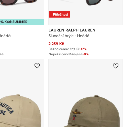
Příležitost
35% Kód: SUMMER
LAUREN RALPH LAUREN
 Hnědá
Sluneční brýle · Hnědá
Aktuální cena
2 259
Kč
č
Běžná cena
2 729 Kč
-17%
 Kč
Nejnižší cena
2 459 Kč
-8%