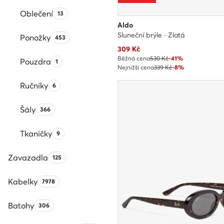
Oblečení
Počet produktů:
13
Aldo
Sluneční brýle · Zlatá
Ponožky
Počet produktů:
453
Aktuální cena
309
Kč
Běžná cena
530 Kč
-41%
Pouzdra
Počet produktů:
1
Nejnižší cena
339 Kč
-8%
Ručníky
Počet produktů:
6
Šály
Počet produktů:
366
Tkaničky
Počet produktů:
9
Zavazadla
Počet produktů:
125
Kabelky
Počet produktů:
7978
Batohy
Počet produktů:
306