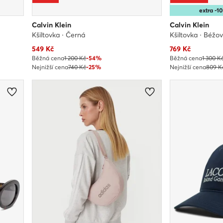
extra -
Calvin Klein
Calvin Klein
Kšiltovka · Černá
Kšiltovka · Béžo
Aktuální cena
Aktuální cena
549
Kč
769
Kč
Běžná cena
1 200 Kč
-54%
Běžná cena
1 300 K
Nejnižší cena
740 Kč
-25%
Nejnižší cena
809 K