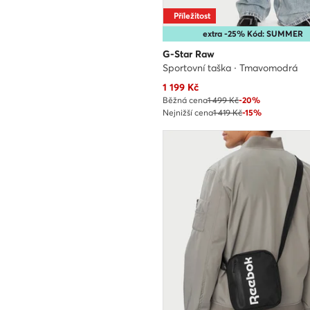
Příležitost
extra -25% Kód: SUMMER
G-Star Raw
Sportovní taška · Tmavomodrá
Aktuální cena
1 199
Kč
Běžná cena
1 499 Kč
-20%
Nejnižší cena
1 419 Kč
-15%