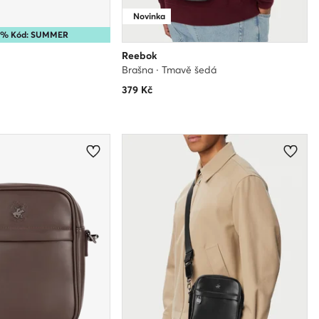
Novinka
25% Kód: SUMMER
Reebok
Brašna · Tmavě šedá
379
Kč