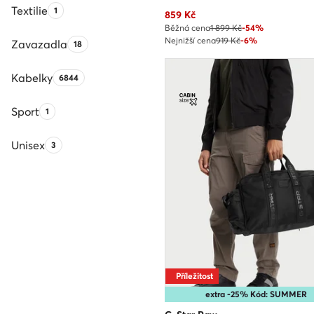
Textilie
Počet produktů:
1
Aktuální cena
859
Kč
Běžná cena
1 899 Kč
-54%
Nejnižší cena
919 Kč
-6%
Zavazadla
Počet produktů:
18
Kabelky
Počet produktů:
6844
Sport
Počet produktů:
1
Unisex
Počet produktů:
3
Příležitost
extra -25% Kód: SUMMER