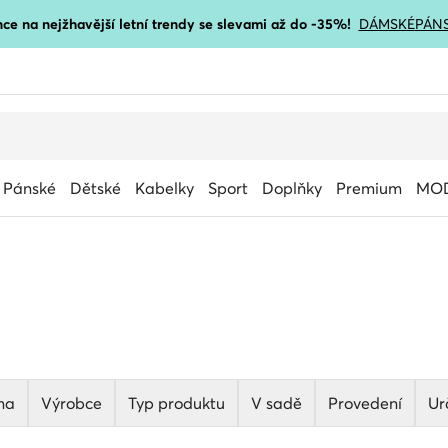
ce na nejžhavější letní trendy se slevami až do -35%!
DÁMSKÉ
PÁN
Pánské
Dětské
Kabelky
Sport
Doplňky
Premium
MOD
na
Výrobce
Typ produktu
V sadě
Provedení
Ur