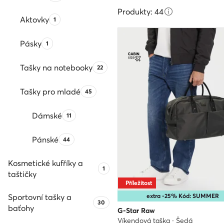
Produkty: 44
Aktovky
Počet produktů:
1
Pásky
Počet produktů:
1
Tašky na notebooky
Počet produktů:
22
Tašky pro mladé
Počet produktů:
45
Dámské
Počet produktů:
11
Pánské
Počet produktů:
44
Kosmetické kufříky a
Počet produktů:
1
taštičky
Příležitost
Sportovní tašky a
extra -25% Kód: SUMMER
Počet produktů:
30
baťohy
G-Star Raw
Víkendová taška · Šedá