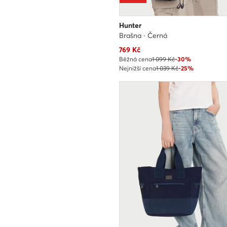
Hunter
Brašna · Černá
Aktuální cena
769
Kč
Běžná cena
1 099 Kč
-30%
Nejnižší cena
1 039 Kč
-25%