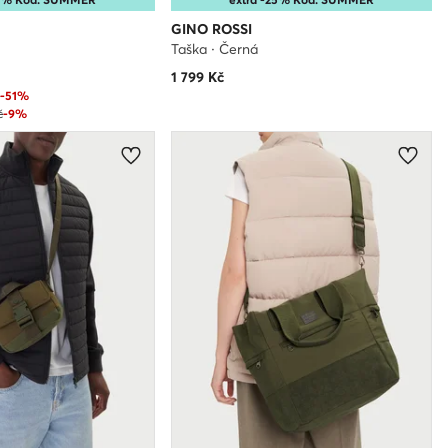
GINO ROSSI
Taška · Černá
1 799
Kč
č
-51%
č
-9%