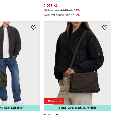
Aktuální cena
1 019
Kč
Běžná cena
2 249 Kč
-54%
Nejnižší cena
1 089 Kč
-6%
Příležitost
25% Kód: SUMMER
extra -25% Kód: SUMMER