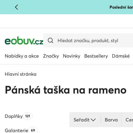
Poslední šan
PŘEJÍT NA HLAVNÍ OBSAH
PŘEJÍT NA VYHLEDÁVÁNÍ
Nabídky a akce
Značky
Novinky
Bestsellery
Dámské
Hlavní stránka
Pánská taška na rameno
Doplňky
Počet produktů:
121
Seřadit
Barva
Ce
Galanterie
Počet produktů:
69