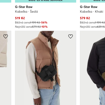
G-Star Raw
G-Star Raw
Kabelka · Šedá
Kabelka · Khaki
Aktuální cena
Aktuální cena
519
Kč
579
Kč
Běžná cena
1 199 Kč
-56%
Běžná cena
1 199 K
Nejnižší cena
579 Kč
-10%
Nejnižší cena
639 K