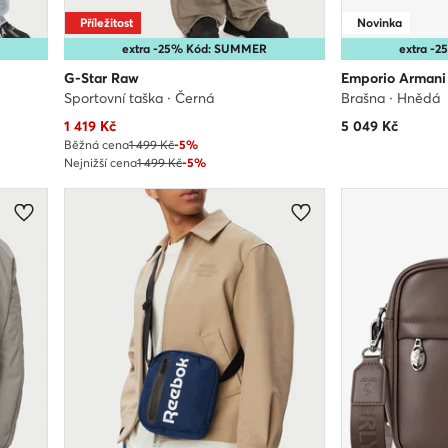
Příležitost
Novinka
extra -25% Kód: SUMMER
extra -
G-Star Raw
Emporio Armani
Sportovní taška · Černá
Brašna · Hnědá
Aktuální cena
1 419
Kč
5 049
Kč
Běžná cena
1 499 Kč
-5%
Nejnižší cena
1 499 Kč
-5%