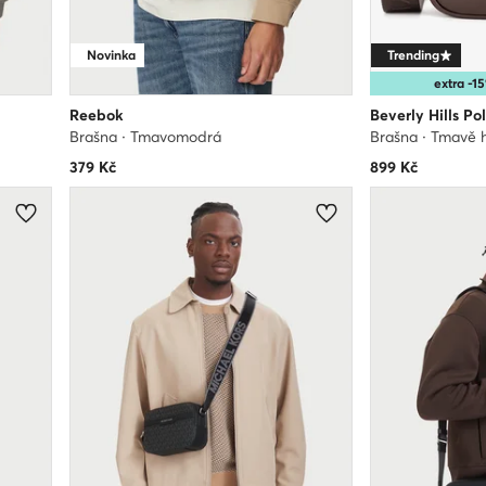
Novinka
Trending
extra -
Reebok
Beverly Hills Po
Brašna · Tmavomodrá
Brašna · Tmavě
379
Kč
899
Kč