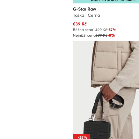
G-Star Raw
Taška · Černá
Aktuální cena
639
Kč
Běžná cena
1 499 Kč
-57%
Nejnižší cena
699 Kč
-8%
-25%