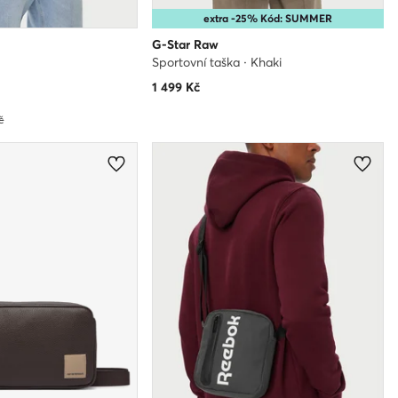
extra -25% Kód: SUMMER
G-Star Raw
Sportovní taška · Khaki
1 499
Kč
č