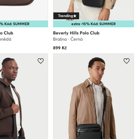
Trending
15% Kód: SUMMER
extra -15% Kód: SUMMER
lo Club
Beverly Hills Polo Club
 hnědá
Brašna · Černá
899
Kč