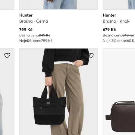
Hunter
Hunter
Brašna · Černá
Brašna · Khaki
Aktuální cena
Aktuální cena
799
Kč
679
Kč
Běžná cena
849 Kč
Běžná cena
849 Kč
Nejnižší cena
759 Kč
Nejnižší cena
460 K