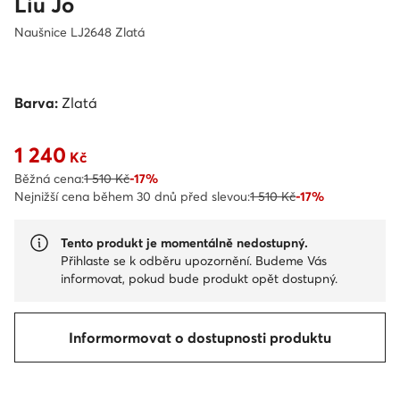
Liu Jo
Naušnice LJ2648 Zlatá
Barva:
Zlatá
1 240
Aktuální cena 1 240 Kč
Kč
Běžná cena:
1 510 Kč
-17%
Nejnižší cena během 30 dnů před slevou:
1 510 Kč
-17%
Tento produkt je momentálně nedostupný.
Přihlaste se k odběru upozornění. Budeme Vás
informovat, pokud bude produkt opět dostupný.
Informormovat o dostupnosti produktu