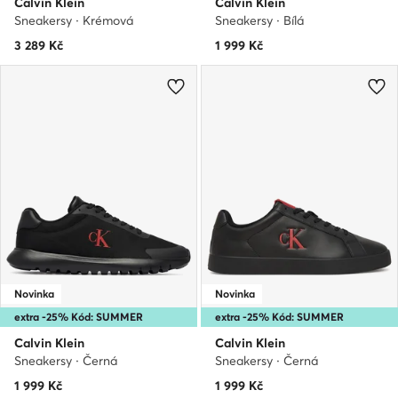
Calvin Klein
Calvin Klein
Sneakersy · Krémová
Sneakersy · Bílá
3 289
Kč
1 999
Kč
Novinka
Novinka
extra -25% Kód: SUMMER
extra -25% Kód: SUMMER
Calvin Klein
Calvin Klein
Sneakersy · Černá
Sneakersy · Černá
1 999
Kč
1 999
Kč