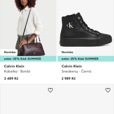
Novinka
Novinka
extra -25% Kód: SUMMER
extra -25% Kód: SUMMER
Calvin Klein
Calvin Klein
Kabelka · Bordó
Sneakersy · Černá
3 489
Kč
2 989
Kč