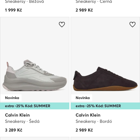
Sneakersy · Béžová
Sneakersy · Černá
1 999
Kč
2 989
Kč
Novinka
Novinka
extra -25% Kód: SUMMER
extra -25% Kód: SUMMER
Calvin Klein
Calvin Klein
Sneakersy · Šedá
Sneakersy · Bordó
3 289
Kč
2 989
Kč