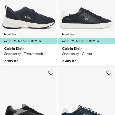
Novinka
Novinka
extra -25% Kód: SUMMER
extra -25% Kód: SUMMER
Calvin Klein
Calvin Klein
Sneakersy · Tmavomodrá
Sneakersy · Černá
2 989
Kč
2 489
Kč