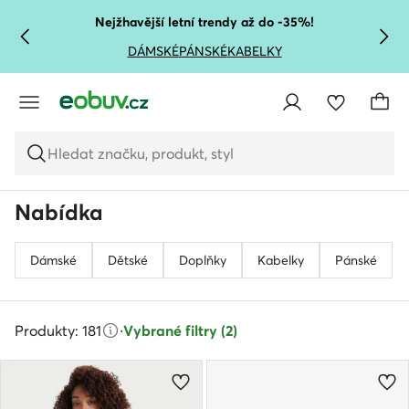
PŘEJÍT NA HLAVNÍ OBSAH
PŘEJÍT NA VYHLEDÁVÁNÍ
Nejžhavější letní trendy až do -35%!
DÁMSKÉ
PÁNSKÉ
KABELKY
Hledat značku, produkt, styl
Nabídka
Dámské
Dětské
Doplňky
Kabelky
Pánské
Produkty: 181
·
Vybrané filtry (2)