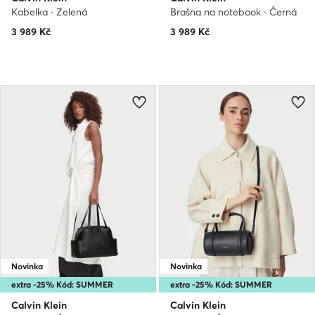
Kabelka · Zelená
Brašna na notebook · Černá
3 989
Kč
3 989
Kč
Novinka
Novinka
extra -25% Kód: SUMMER
extra -25% Kód: SUMMER
Calvin Klein
Calvin Klein