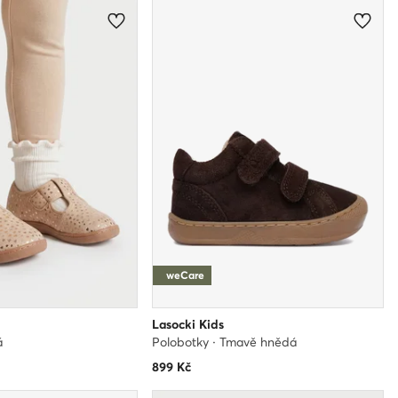
weCare
Lasocki Kids
á
Polobotky · Tmavě hnědá
899
Kč