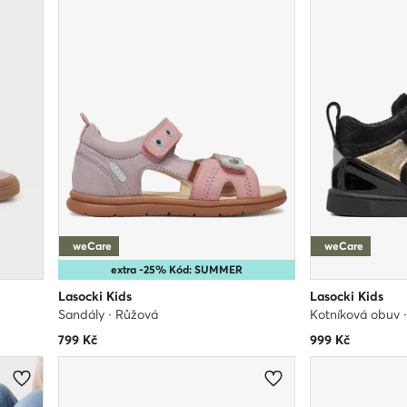
weCare
weCare
extra -25% Kód: SUMMER
Lasocki Kids
Lasocki Kids
Sandály · Růžová
Kotníková obuv 
799
Kč
999
Kč