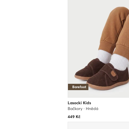
Barefoot
Lasocki Kids
Bačkory · Hnědá
449
Kč