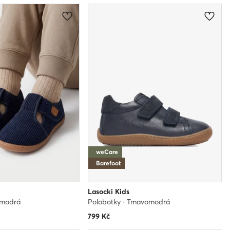
weCare
Barefoot
Lasocki Kids
omodrá
Polobotky · Tmavomodrá
799
Kč