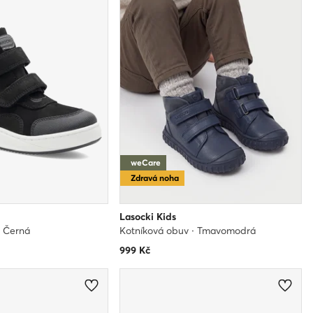
weCare
Zdravá noha
Lasocki Kids
· Černá
Kotníková obuv · Tmavomodrá
999
Kč