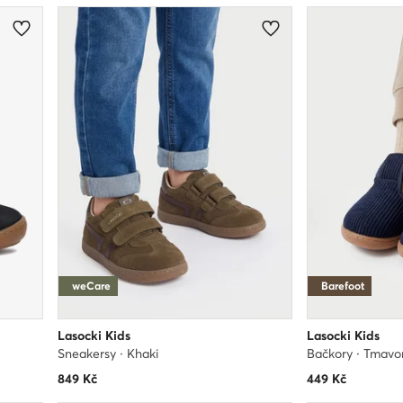
weCare
Barefoot
Lasocki Kids
Lasocki Kids
Sneakersy · Khaki
Bačkory · Tmav
849
Kč
449
Kč