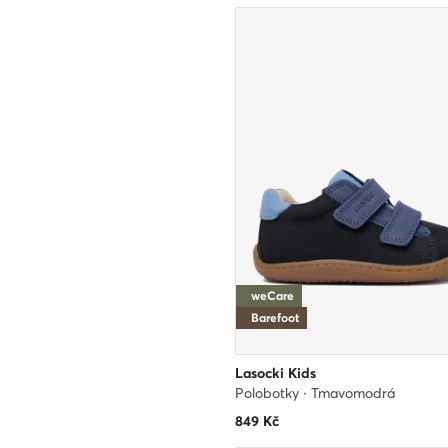
weCare
Barefoot
Lasocki Kids
Polobotky · Tmavomodrá
849
Kč