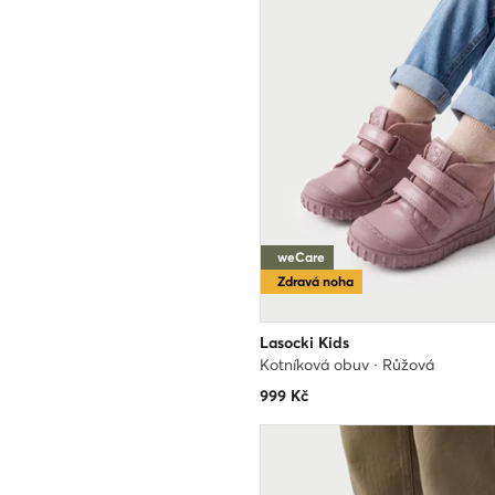
weCare
Zdravá noha
Lasocki Kids
Kotníková obuv · Růžová
999
Kč