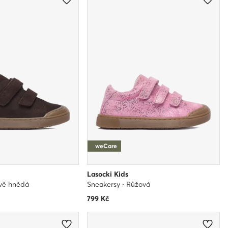
weCare
Lasocki Kids
avě hnědá
Sneakersy · Růžová
799
Kč