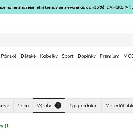
ce na nejžhavější letní trendy se slevami až do -35%!
DÁMSKÉ
PÁN
Pánské
Dětské
Kabelky
Sport
Doplňky
Premium
MOD
arva
Cena
Výrobce
Typ produktu
Materiál obl
1
y (1)