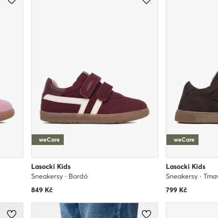
weCare
weCare
Lasocki Kids
Lasocki Kids
Sneakersy · Bordó
Sneakersy · Tm
849
Kč
799
Kč