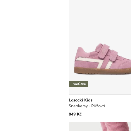
weCare
Lasocki Kids
Sneakersy · Růžová
849
Kč