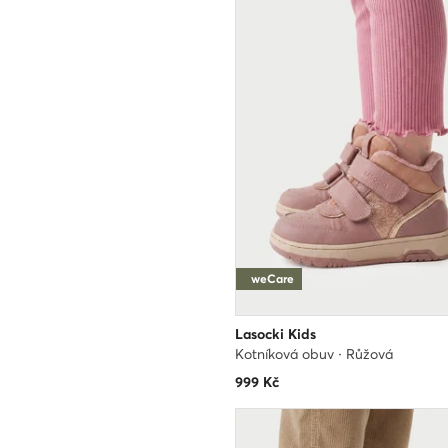
weCare
Lasocki Kids
Kotníková obuv · Růžová
999
Kč