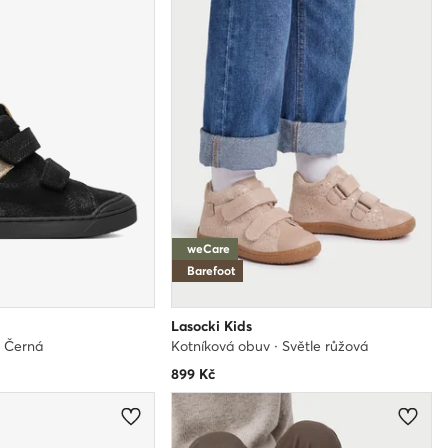
weCare
Barefoot
Lasocki Kids
· Černá
Kotníková obuv · Světle růžová
899
Kč