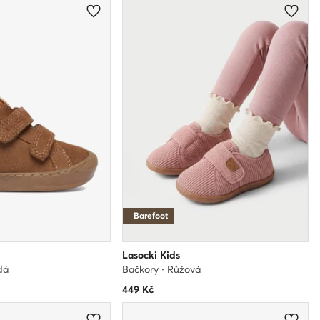
Barefoot
Lasocki Kids
dá
Bačkory · Růžová
449
Kč