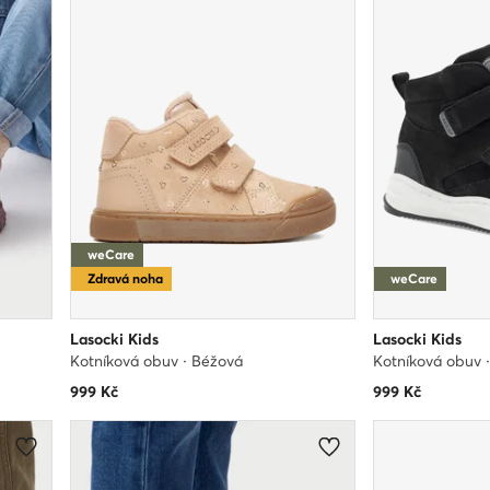
weCare
Zdravá noha
weCare
Lasocki Kids
Lasocki Kids
Kotníková obuv · Béžová
Kotníková obuv 
999
Kč
999
Kč