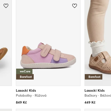
weCare
Barefoot
Barefoot
Lasocki Kids
Lasocki Kids
Polobotky · Růžová
Bačkory · Béžov
849
Kč
449
Kč