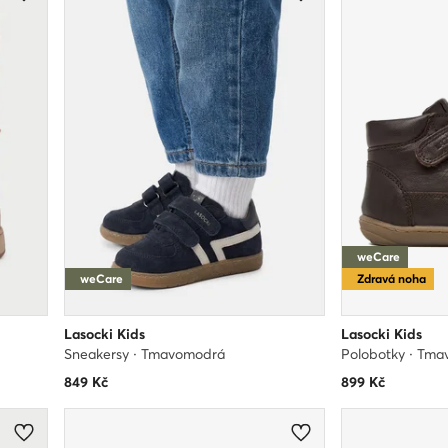
weCare
weCare
Zdravá noha
Lasocki Kids
Lasocki Kids
Sneakersy · Tmavomodrá
Polobotky · Tma
849
Kč
899
Kč