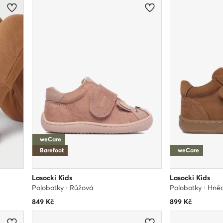
weCare
Barefoot
weCare
Lasocki Kids
Lasocki Kids
Polobotky · Růžová
Polobotky · Hně
849
Kč
899
Kč