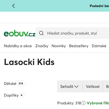
Poslední šan
PŘEJÍT NA HLAVNÍ OBSAH
PŘEJÍT NA VYHLEDÁVÁNÍ
Nabídky a akce
Značky
Novinky
Bestsellery
Dámské
Lasocki Kids
Dětské
Počet produktů:
314
Seřadit
Velikost
B
Doplňky
Počet produktů:
4
Produkty: 318
·
Vybrané filtr