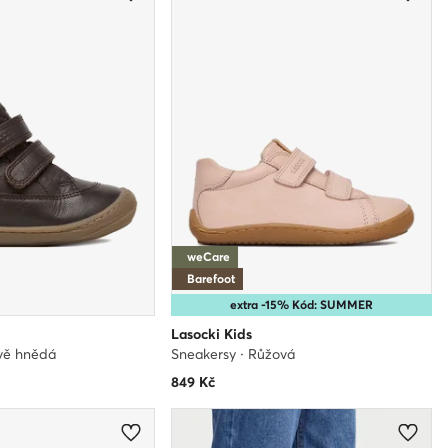
weCare
Barefoot
extra -15% Kód: SUMMER
Lasocki Kids
vě hnědá
Sneakersy · Růžová
849
Kč