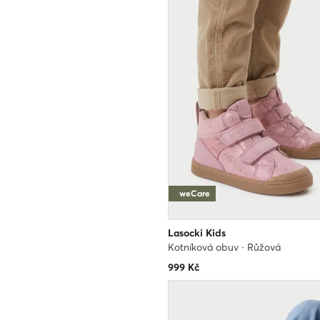
weCare
Lasocki Kids
Kotníková obuv · Růžová
999
Kč