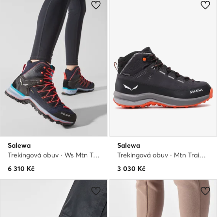
Salewa
Salewa
Trekingová obuv · Ws Mtn Trainer Lite Mid Gtx GORE-TEX 61360-3989 · Tmavomodrá
Trekingová obuv · Mtn Trainer 2 Mid Ptx K 64011-0878 · Šedá
6 310
Kč
3 030
Kč