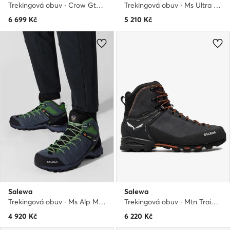
Trekingová obuv · Crow Gtx GORE-TEX 61328-0935 · Černá
Trekingová obuv · Ms Ultra Flex 2 Mid Gtx 61387-0984 · Tmavomodrá
6 699
Kč
5 210
Kč
Salewa
Salewa
Trekingová obuv · Ms Alp Mate Mid Wp 61384-3862 · Tmavomodrá
Trekingová obuv · Mtn Trainer Classic Mid Gtx M 61426 · Šedá
4 920
Kč
6 220
Kč