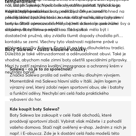
temperament
náš batoh Salewa. Navíc celkový outfit sjednotí typické logo
nás, do jak vysokých poloh se chystáme zavítat. Výhodou je,
majestátného orla.
mají-li boty i protiskluzovou podrážku. Díky ní snadno
Když si vybíráme zimní boty, měli bychom se zaměřit hned na
předejdeme úrazům, které na nás číhají na kluzkém zimním
několik důležitých faktorů. Je více než vhodné, aby byly zimní
terénu. Stačí námraza či lehké sněžení a terén je pak hůře
boty kvalitně zpracované. Měly by mít dokonale zarovnané švy a
schůdný. Boty Salewa myslí i na tato rizika.
disponovat odolnou podrážkou. Ta by však měla být i
dostatečně pružná, aby zvládla tlumit dopady chodidla při
kontaktu se zemí. Všechny tyto vlastnosti najdeme právě u
věhlasné značky Salewa. Ta má již na trhu dlouholetou tradici.
Boty Salewa - často kladené otázky:
Důležitá je také větruvzdornost a oděruodolnost obuvi. Také je
vhodné, abychom naše zimní boty ošetřili speciálními přípravky.
Mezi ty patří zejména kvalitní impregnace a ochranný krém v
Salewa - co je to za společnost?
neutrální barvě.
Značka Salewa prošla od svého vzniku dlouhým vývojem.
Momentálně má Salewa hlavní sídlo v Itálii. Jejím logem je
výrazný orel, který zdobí nejen sportovní obuv, ale i batohy
a funkční oděvy. Nechybí ani celá řada praktického
vybavení do hor.
Kde koupit boty Salewa?
Boty Salewa lze zakoupit v celé řadě obchodů, které
prodávají sportovní zboží. Vybírat však můžete i z pohodlí
vašeho domova. Stačí najít ověřený e-shop. Jedním z nich je
např. i E-obuv.cz. Zde je k dostání celá řada modelů této