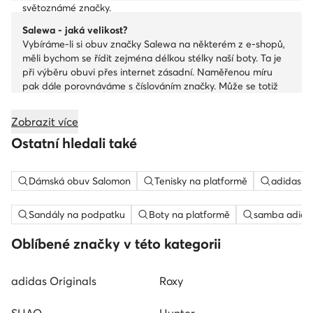
světoznámé značky.
Salewa - jaká velikost?
Vybíráme-li si obuv značky Salewa na některém z e-shopů,
měli bychom se řídit zejména délkou stélky naší boty. Ta je
při výběru obuvi přes internet zásadní. Naměřenou míru
pak dále porovnáváme s číslováním značky. Může se totiž
stát, že různí výrobci mají nuance v číslování. Při výběru
batohu zase zvažujeme, zda potřebujeme menší turistický
Zobrazit více
batoh, který využijeme i do města, popř. větší krosnu na
Ostatní hledali také
přechody hor.
Dámská obuv Salomon
Tenisky na platformě
adidas c
Sandály na podpatku
Boty na platformě
samba adida
Oblíbené značky v této kategorii
adidas Originals
Roxy
SHAQ
Hunter