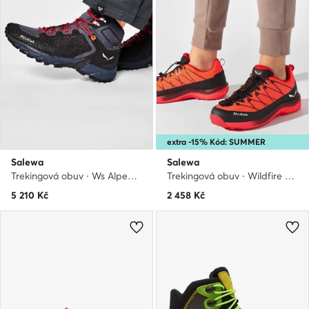
extra -15% Kód: SUMMER
Salewa
Salewa
Trekingová obuv · Ws Alpenrose 2 Mid Gtx GORE-TEX 61374-0988 · Tmavomodrá
Trekingová obuv · Wildfire Ptx K 2 00-0000064012 · Červená
5 210
Kč
2 458
Kč