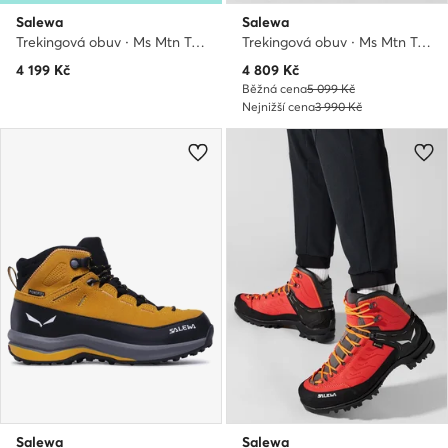
Salewa
Salewa
Trekingová obuv · Ms Mtn Trainer Lite 61363 · Černá
Trekingová obuv · Ms Mtn Trainer Lite Mid Gtx 61359-7953 · Khaki
Aktuální cena
4 199
Kč
4 809
Kč
Běžná cena
5 099 Kč
Nejnižší cena
3 990 Kč
Salewa
Salewa