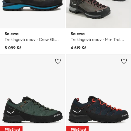
Salewa
Salewa
Trekingová obuv · Crow Gtx GORE-TEX 61329-3985 · Černá
Trekingová obuv · Mtn Trainer Mid Gtx GORE-TEX 63458-4720 · Šedá
5 099
Kč
4 619
Kč
Příležitost
Příležitost