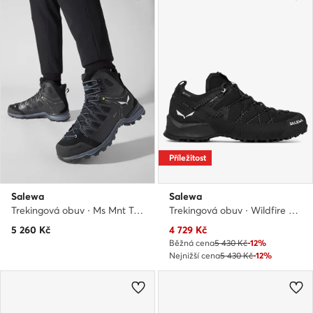
Příležitost
Salewa
Salewa
Trekingová obuv · Ms Mnt Trainer Lite Mid Gtx GORE-TEX 61359-0971 · Černá
Trekingová obuv · Wildfire 2 Gtx W 61415 · Černá
Aktuální cena
5 260
Kč
4 729
Kč
Běžná cena
5 430 Kč
-12%
Nejnižší cena
5 430 Kč
-12%