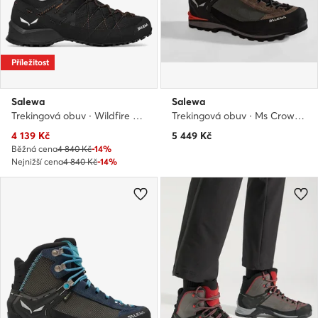
Příležitost
Salewa
Salewa
Trekingová obuv · Wildfire 2 M 61404 · Černá
Trekingová obuv · Ms Crow Gtx GORE-TEX 7512 · Černá
Aktuální cena
4 139
Kč
5 449
Kč
Běžná cena
4 840 Kč
-14%
Nejnižší cena
4 840 Kč
-14%