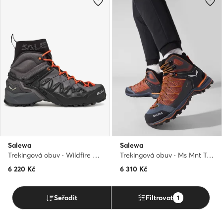
Salewa
Salewa
Trekingová obuv · Wildfire Edge Mid GTX 0000061350 · Šedá
Trekingová obuv · Ms Mnt Trainer Lite Mid Gtx GORE-TEX 61359-0927 · Hnědá
6 220
Kč
6 310
Kč
Seřadit
Filtrovat
1