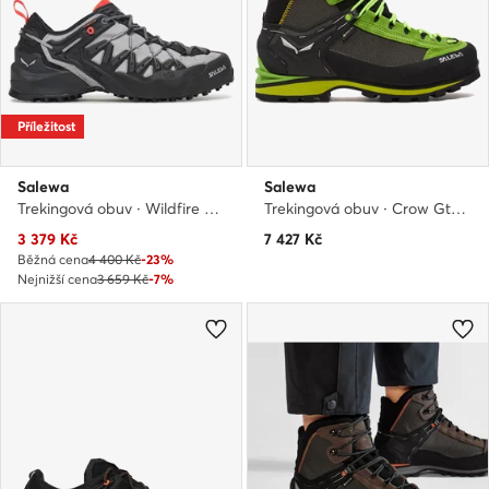
Příležitost
Salewa
Salewa
Trekingová obuv · Wildfire Edge 0000061347 · Šedá
Trekingová obuv · Crow Gtx GORE-TEX 61328-5320 · Černá
Aktuální cena
3 379
Kč
7 427
Kč
Běžná cena
4 400 Kč
-23%
Nejnižší cena
3 659 Kč
-7%