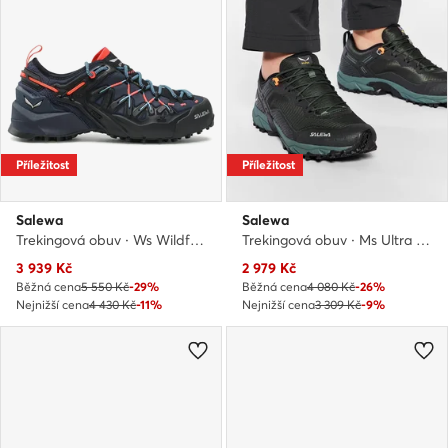
Příležitost
Příležitost
Salewa
Salewa
Trekingová obuv · Ws Wildfire Edge Gtx GORE-TEX 61376-3965 · Tmavomodrá
Trekingová obuv · Ms Ultra Train 3 61388 · Zelená
Aktuální cena
Aktuální cena
3 939
Kč
2 979
Kč
Běžná cena
5 550 Kč
-29%
Běžná cena
4 080 Kč
-26%
Nejnižší cena
4 430 Kč
-11%
Nejnižší cena
3 309 Kč
-9%