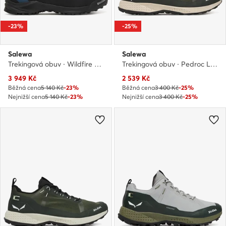
-23%
-25%
Salewa
Salewa
Trekingová obuv · Wildfire Leather GTX M 61416 · Modrá
Trekingová obuv · Pedroc Light M 61491 · Zelená
Aktuální cena
Aktuální cena
3 949
Kč
2 539
Kč
Běžná cena
5 140 Kč
-23%
Běžná cena
3 400 Kč
-25%
Nejnižší cena
5 140 Kč
-23%
Nejnižší cena
3 400 Kč
-25%