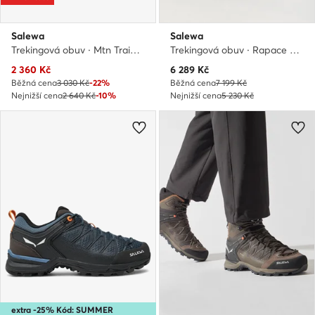
Salewa
Salewa
Trekingová obuv · Mtn Trainer 2 Mid Ptx K 64011-15047 · Červená
Trekingová obuv · Rapace Gtx GORE-TEX 61332-0960 · Tmavomodrá
Aktuální cena
Aktuální cena
2 360
Kč
6 289
Kč
Běžná cena
3 030 Kč
-22%
Běžná cena
7 199 Kč
Nejnižší cena
2 640 Kč
-10%
Nejnižší cena
5 230 Kč
extra -25% Kód: SUMMER