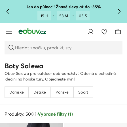
PŘEJÍT NA HLAVNÍ OBSAH
PŘEJÍT NA VYHLEDÁVÁNÍ
Jen do půlnoci! Žhavé slevy až do -35%
15 H
:
53 M
:
03 S
Hledat značku, produkt, styl
Boty Salewa
Obuv Salewa pro outdoor dobrodružství. Odolná a pohodlná,
ideální na horské túry. Objednejte nyní!
Dámské
Dětské
Pánské
Sport
Produkty: 50
·
Vybrané filtry (1)