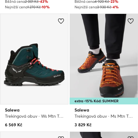
Běžná cena
2 001 Kč
-43%
Běžná cena
4 920 Kč
-23%
Nejnižší cena
1 270 Kč
-10%
Nejnižší cena
3 930 Kč
-4%
extra -15% Kód: SUMMER
Salewa
Salewa
Trekingová obuv · Ws Mtn Trainer Mid Gtx GORE-TEX 63459 8550 · Modrá
Trekingová obuv · Ms Mtn Trainer Lite 61363-3849 · Oranžová
6 569
Kč
3 829
Kč