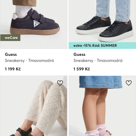
weCare
extra -15% Kód: SUMMER
Guess
Guess
Sneakersy · Tmavomodrá
Sneakersy · Tmavomodrá
1 199
Kč
1 599
Kč