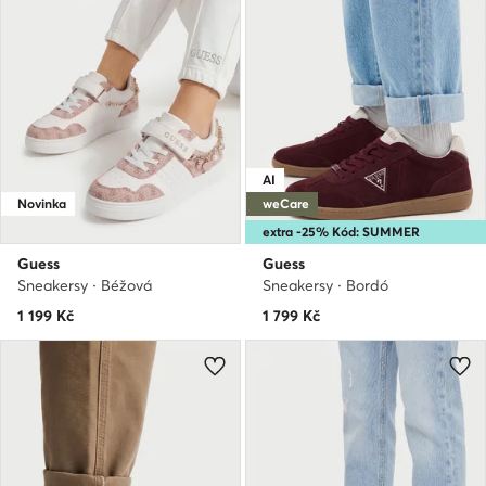
AI
Novinka
weCare
extra -25% Kód: SUMMER
Guess
Guess
Sneakersy · Béžová
Sneakersy · Bordó
1 199
Kč
1 799
Kč