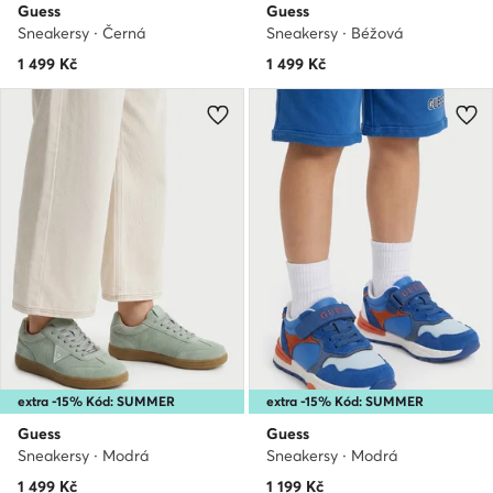
Guess
Guess
Sneakersy · Černá
Sneakersy · Béžová
1 499
Kč
1 499
Kč
extra -15% Kód: SUMMER
extra -15% Kód: SUMMER
Guess
Guess
Sneakersy · Modrá
Sneakersy · Modrá
1 499
Kč
1 199
Kč