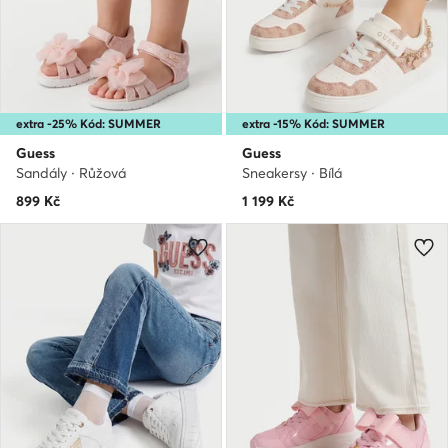
extra -25% Kód: SUMMER
extra -15% Kód: SUMMER
Guess
Guess
Sandály · Růžová
Sneakersy · Bílá
899
Kč
1 199
Kč