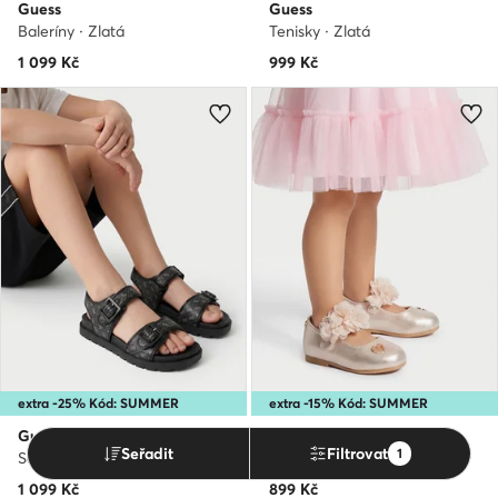
Guess
Guess
Baleríny · Zlatá
Tenisky · Zlatá
1 099
Kč
999
Kč
extra -25% Kód: SUMMER
extra -15% Kód: SUMMER
Guess
Guess
Seřadit
Filtrovat
1
Sandály · Černá
Baleríny · Růžová
1 099
Kč
899
Kč