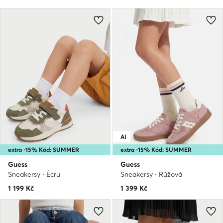
AI
extra -15% Kód: SUMMER
extra -15% Kód: SUMMER
Guess
Guess
Sneakersy · Écru
Sneakersy · Růžová
1 199
Kč
1 399
Kč