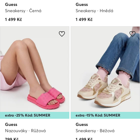
Guess
Guess
Sneakersy · Černá
Sneakersy · Hnědá
1 499
Kč
1 499
Kč
extra -25% Kód: SUMMER
extra -15% Kód: SUMMER
Guess
Guess
Nazouváky · Růžová
Sneakersy · Béžová
799
Kč
1 499
Kč