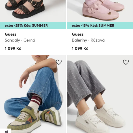
extra -25% Kód: SUMMER
extra -15% Kód: SUMMER
Guess
Guess
Sandály · Černá
Baleríny · Růžová
1 099
Kč
1 099
Kč
AI