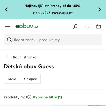
PŘEJÍT NA HLAVNÍ OBSAH
PŘEJÍT NA VYHLEDÁVÁNÍ
Nejžhavější letní trendy až do -35%!
DÁMSKÉ
PÁNSKÉ
KABELKY
Hledat značku, produkt, styl
Hlavní stránka
Dětská obuv Guess
Dívka
Chlapec
Produkty: 120
·
Vybrané filtry (1)