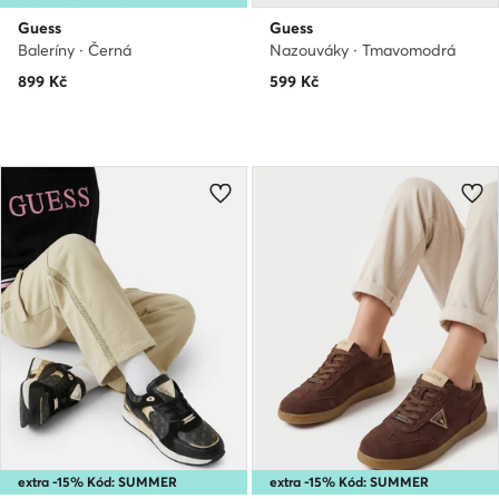
Guess
Guess
Baleríny · Černá
Nazouváky · Tmavomodrá
899
Kč
599
Kč
extra -15% Kód: SUMMER
extra -15% Kód: SUMMER