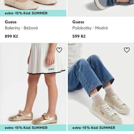
extra -15% Kód: SUMMER
Guess
Guess
Baleríny · Béžová
Polobotky · Modrá
899
Kč
599
Kč
extra -15% Kód: SUMMER
extra -15% Kód: SUMMER