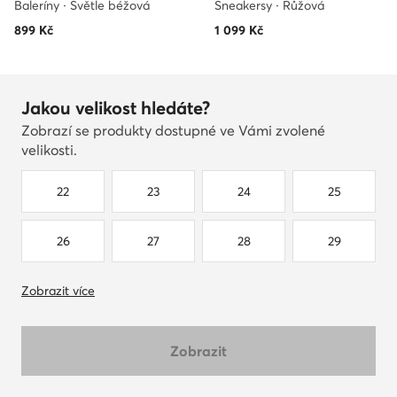
Baleríny · Světle béžová
Sneakersy · Růžová
899
Kč
1 099
Kč
Jakou velikost hledáte?
Zobrazí se produkty dostupné ve Vámi zvolené
velikosti.
22
23
24
25
26
27
28
29
Zobrazit více
Zobrazit