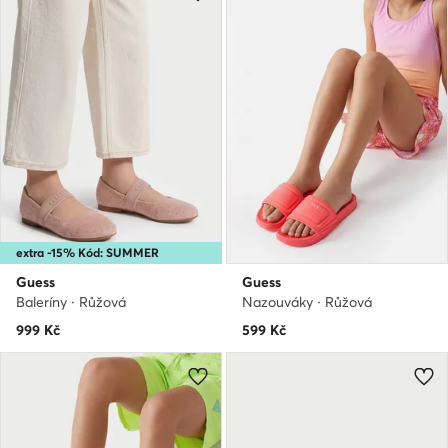
extra -15% Kód: SUMMER
Guess
Guess
Baleríny · Růžová
Nazouváky · Růžová
999
Kč
599
Kč