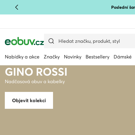
Poslední šan
PŘEJÍT NA HLAVNÍ OBSAH
PŘEJÍT NA VYHLEDÁVÁNÍ
Nabídky a akce
Značky
Novinky
Bestsellery
Dámské
GINO ROSSI
Nadčasová obuv a kabelky
Objevit kolekci