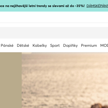
ce na nejžhavější letní trendy se slevami až do -35%!
DÁMSKÉ
PÁN
Pánské
Dětské
Kabelky
Sport
Doplňky
Premium
MOD