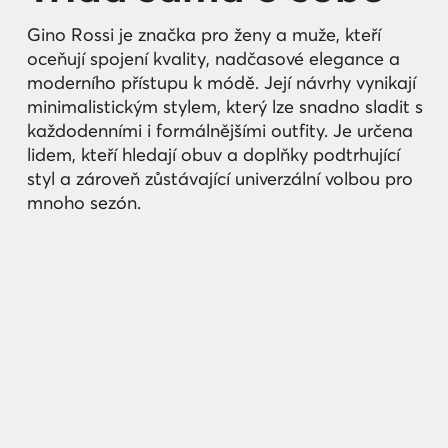
Gino Rossi je značka pro ženy a muže, kteří
oceňují spojení kvality, nadčasové elegance a
moderního přístupu k módě. Její návrhy vynikají
minimalistickým stylem, který lze snadno sladit s
každodenními i formálnějšími outfity. Je určena
lidem, kteří hledají obuv a doplňky podtrhující
styl a zároveň zůstávající univerzální volbou pro
mnoho sezón.