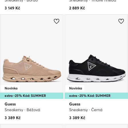
Sneakersy · Bordó
Sneakersy · Tmavě hnědá
3 149
Kč
2 889
Kč
Novinka
Novinka
extra -25% Kód: SUMMER
extra -25% Kód: SUMMER
Guess
Guess
Sneakersy · Béžová
Sneakersy · Černá
3 389
Kč
3 389
Kč