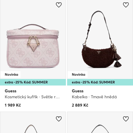
Novinka
Novinka
extra -25% Kód: SUMMER
extra -25% Kód: SUMMER
Guess
Guess
Kosmetický kufřík · Světle růžová
Kabelka · Tmavě hnědá
1 989
Kč
2 889
Kč