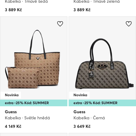
Kabelka · Tmavě šedá
Kabelka · Tmavě zelená
3 889
Kč
3 889
Kč
Novinka
Novinka
extra -25% Kód: SUMMER
extra -25% Kód: SUMMER
Guess
Guess
Kabelka · Světle hnědá
Kabelka · Černá
4 149
Kč
3 649
Kč