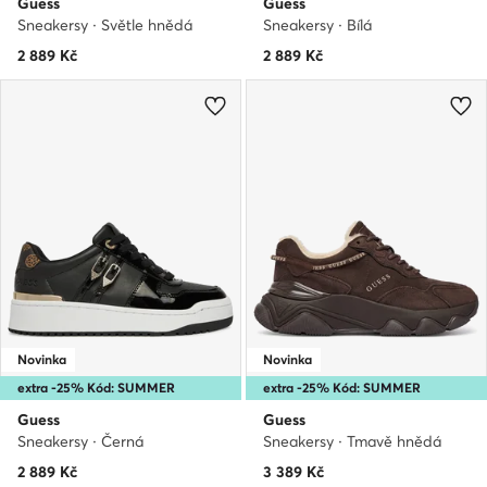
Guess
Guess
Sneakersy · Světle hnědá
Sneakersy · Bílá
2 889
Kč
2 889
Kč
Novinka
Novinka
extra -25% Kód: SUMMER
extra -25% Kód: SUMMER
Guess
Guess
Sneakersy · Černá
Sneakersy · Tmavě hnědá
2 889
Kč
3 389
Kč