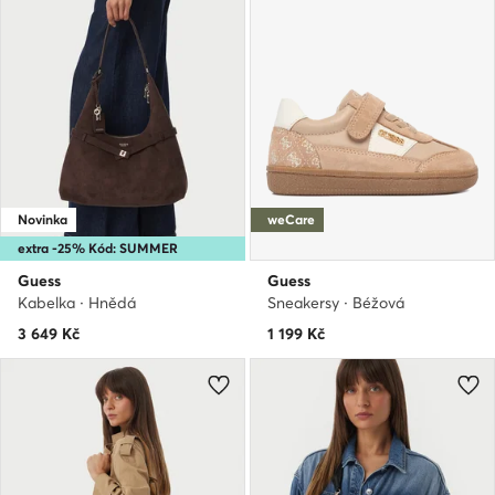
Novinka
weCare
extra -25% Kód: SUMMER
Guess
Guess
Kabelka · Hnědá
Sneakersy · Béžová
3 649
Kč
1 199
Kč