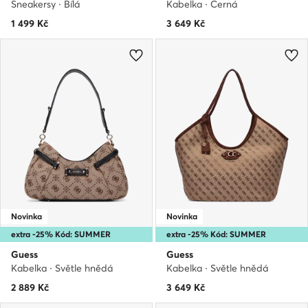
Sneakersy · Bílá
Kabelka · Černá
1 499
Kč
3 649
Kč
Novinka
Novinka
extra -25% Kód: SUMMER
extra -25% Kód: SUMMER
Guess
Guess
Kabelka · Světle hnědá
Kabelka · Světle hnědá
2 889
Kč
3 649
Kč