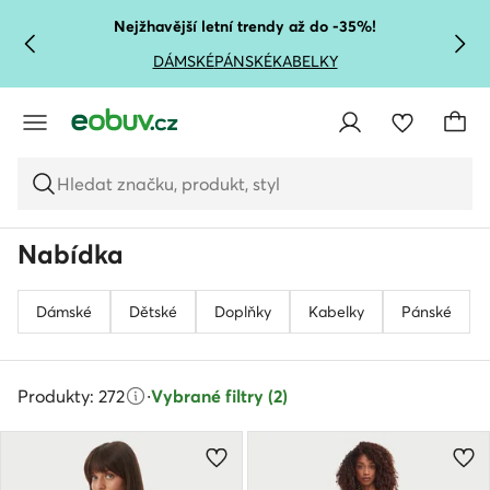
PŘEJÍT NA HLAVNÍ OBSAH
PŘEJÍT NA VYHLEDÁVÁNÍ
Nejžhavější letní trendy až do -35%!
DÁMSKÉ
PÁNSKÉ
KABELKY
Hledat značku, produkt, styl
Nabídka
Dámské
Dětské
Doplňky
Kabelky
Pánské
Produkty: 272
·
Vybrané filtry (2)