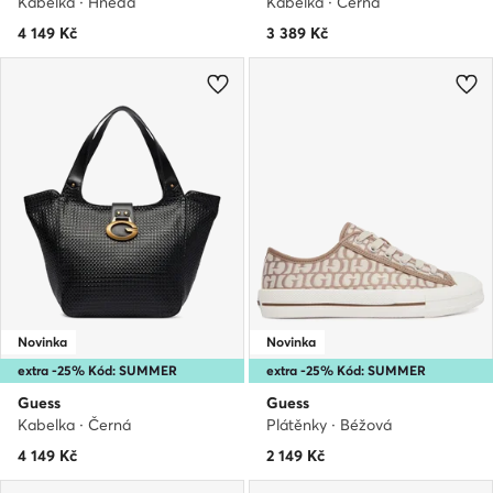
Kabelka · Hnědá
Kabelka · Černá
4 149
Kč
3 389
Kč
Novinka
Novinka
extra -25% Kód: SUMMER
extra -25% Kód: SUMMER
Guess
Guess
Kabelka · Černá
Plátěnky · Béžová
4 149
Kč
2 149
Kč