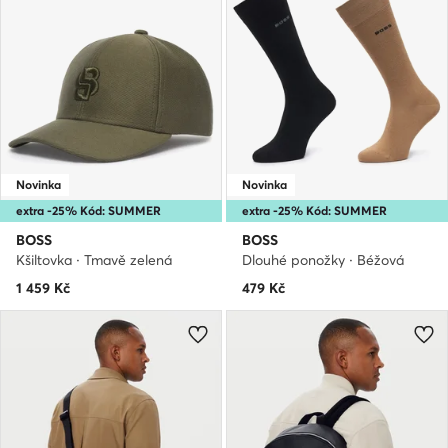
Novinka
Novinka
extra -25% Kód: SUMMER
extra -25% Kód: SUMMER
BOSS
BOSS
Kšiltovka · Tmavě zelená
Dlouhé ponožky · Béžová
1 459
Kč
479
Kč