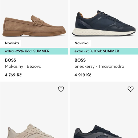
Novinka
Novinka
extra -25% Kód: SUMMER
extra -25% Kód: SUMMER
BOSS
BOSS
Mokasíny · Béžová
Sneakersy · Tmavomodrá
4 769
Kč
4 919
Kč