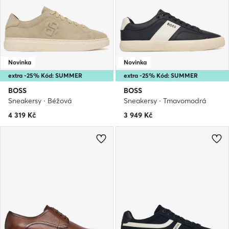
Novinka
Novinka
extra -25% Kód: SUMMER
extra -25% Kód: SUMMER
BOSS
BOSS
Sneakersy · Béžová
Sneakersy · Tmavomodrá
4 319
Kč
3 949
Kč