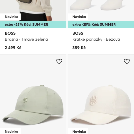
Novinka
Novinka
extra -25% Kód: SUMMER
extra -25% Kód: SUMMER
BOSS
BOSS
Brašna · Tmavě zelená
Krátké ponožky · Béžová
2 499
Kč
359
Kč
Novinka
Novinka