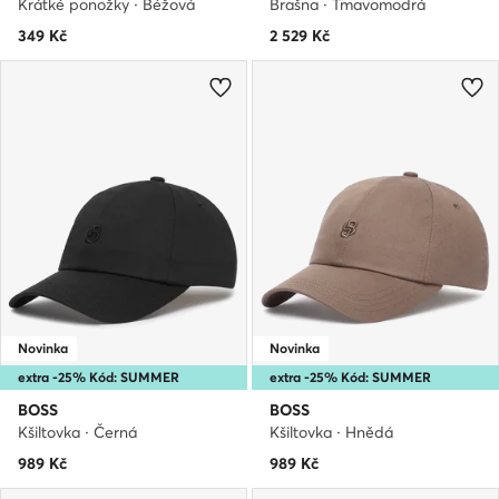
Krátké ponožky · Béžová
Brašna · Tmavomodrá
349
Kč
2 529
Kč
Novinka
Novinka
extra -25% Kód: SUMMER
extra -25% Kód: SUMMER
BOSS
BOSS
Kšiltovka · Černá
Kšiltovka · Hnědá
989
Kč
989
Kč