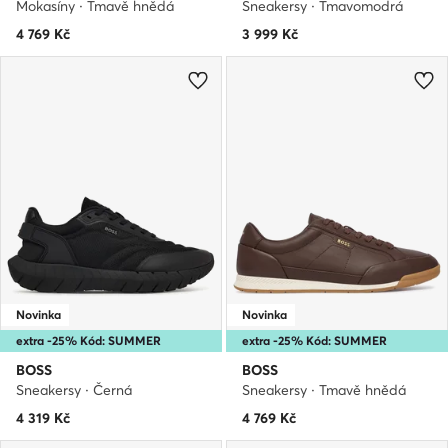
Mokasíny · Tmavě hnědá
Sneakersy · Tmavomodrá
4 769
Kč
3 999
Kč
Novinka
Novinka
extra -25% Kód: SUMMER
extra -25% Kód: SUMMER
BOSS
BOSS
Sneakersy · Černá
Sneakersy · Tmavě hnědá
4 319
Kč
4 769
Kč