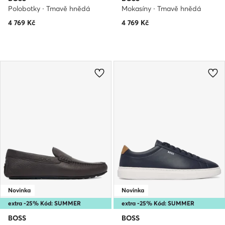
Polobotky · Tmavě hnědá
Mokasíny · Tmavě hnědá
4 769
Kč
4 769
Kč
Novinka
Novinka
extra -25% Kód: SUMMER
extra -25% Kód: SUMMER
BOSS
BOSS