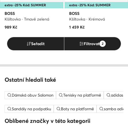
extra -25% Kód: SUMMER
extra -25% Kód: SUMMER
BOSS
BOSS
Kšiltovka · Tmavě zelená
Kšiltovka · Krémová
989
Kč
1 459
Kč
Seřadit
Filtrovat
2
Ostatní hledali také
Dámská obuv Salomon
Tenisky na platformě
adidas c
Sandály na podpatku
Boty na platformě
samba adida
Oblíbené značky v této kategorii