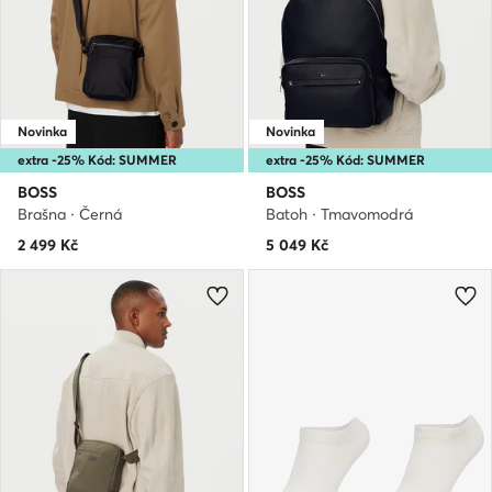
Novinka
Novinka
extra -25% Kód: SUMMER
extra -25% Kód: SUMMER
BOSS
BOSS
Brašna · Černá
Batoh · Tmavomodrá
2 499
Kč
5 049
Kč