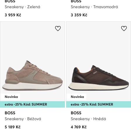
BOSS
BOSS
Sneakersy · Zelená
Sneakersy · Tmavomodrá
3 959
Kč
3 359
Kč
Novinka
Novinka
extra -25% Kód: SUMMER
extra -25% Kód: SUMMER
BOSS
BOSS
Sneakersy · Béžová
Sneakersy · Hnědá
5 189
Kč
4 769
Kč