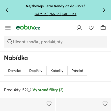
PŘEJÍT NA HLAVNÍ OBSAH
PŘEJÍT NA VYHLEDÁVÁNÍ
Nejžhavější letní trendy až do -35%!
DÁMSKÉ
PÁNSKÉ
KABELKY
Hledat značku, produkt, styl
Nabídka
Dámské
Doplňky
Kabelky
Pánské
Produkty: 52
·
Vybrané filtry (2)