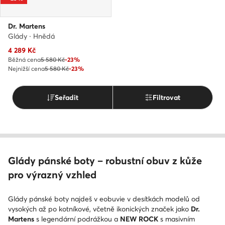
Dr. Martens
Glády · Hnědá
Aktuální cena
4 289
Kč
Běžná cena
5 580 Kč
-23%
Nejnižší cena
5 580 Kč
-23%
Seřadit
Filtrovat
Glády pánské boty – robustní obuv z kůže
pro výrazný vzhled
Glády pánské boty najdeš v eobuvie v desítkách modelů od
vysokých až po kotníkové, včetně ikonických značek jako
Dr.
Martens
s legendární podrážkou a
NEW ROCK
s masivním