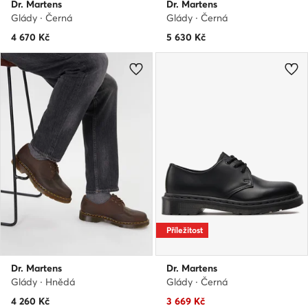
Dr. Martens
Dr. Martens
Glády · Černá
Glády · Černá
4 670
Kč
5 630
Kč
Příležitost
Dr. Martens
Dr. Martens
Glády · Hnědá
Glády · Černá
Aktuální cena
4 260
Kč
3 669
Kč