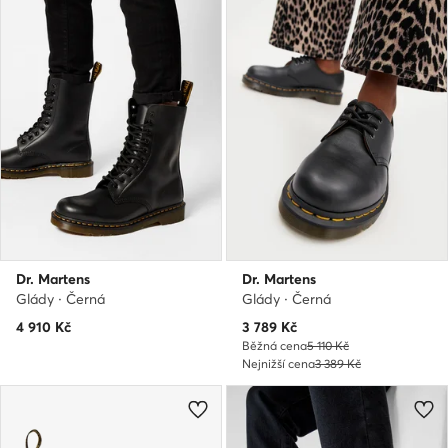
Dr. Martens
Dr. Martens
Glády · Černá
Glády · Černá
Aktuální cena
4 910
Kč
3 789
Kč
Běžná cena
5 110 Kč
Nejnižší cena
3 389 Kč