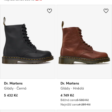
Dr. Martens
Dr. Martens
Glády · Černá
Glády · Hnědá
Aktuální cena
5 432
Kč
4 749
Kč
Běžná cena
5 580 Kč
Nejnižší cena
4 289 Kč