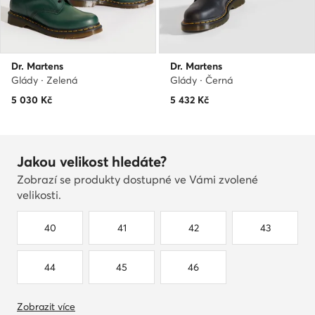
Dr. Martens
Dr. Martens
Glády · Zelená
Glády · Černá
5 030
Kč
5 432
Kč
Jakou velikost hledáte?
Zobrazí se produkty dostupné ve Vámi zvolené
velikosti.
40
41
42
43
44
45
46
Zobrazit více