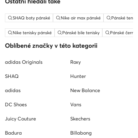
Ostatní hledali také
SHAQ boty pánské
Nike air max pánské
Pánské tenis
Nike tenisky pánské
Pánské bile tenisky
Pánské černé 
Oblíbené značky v této kategorii
adidas Originals
Roxy
SHAQ
Hunter
adidas
New Balance
DC Shoes
Vans
Juicy Couture
Skechers
Badura
Billabong