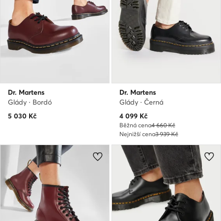
Dr. Martens
Dr. Martens
Glády · Bordó
Glády · Černá
Aktuální cena
5 030
Kč
4 099
Kč
Běžná cena
4 660 Kč
Nejnižší cena
3 939 Kč