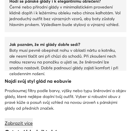
Hodí se pánské glády i k elegantnímu oblečení?
Černé nebo přírodní glády v minimalistickém provedení
klidně doplň i k ležérnímu obleku nebo chinos kalhotám. Vol
jednoduchý outfit bez výrazných vzorů, aby boty zůstaly
hlavním prvkem. Výsledkem bude stylový a výrazný vzhled.
Jak poznám, že mi glády dobře sedí?
Boty musí pevně obepínat nohu v oblasti nártu a kotníku,
ale nesmí tlačit ani při chůzi do schodů. Při zkoušení nech
malou rezervu na ponožku a ujisti se, že šněrování lze
snadno nastavit. Dobře padnoucí glády zajistí komfort i při
celodenním nošení.
Najdi svůj styl glád na eobuvie
Prozkoumej filtry podle barvy, výšky nebo typu šněrování a objev
glády, které nejlépe doplní tvůj outfit. Vyber si robustní obuv z
pravé kůže a posuň svůj vzhled na novou úroveň s pánskými
glády od předních značek.
Zobrazit více