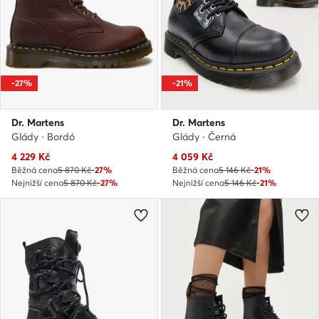
-27%
-21%
Dr. Martens
Dr. Martens
Glády · Bordó
Glády · Černá
Aktuální cena
Aktuální cena
4 229
Kč
4 059
Kč
Běžná cena
5 870 Kč
-27%
Běžná cena
5 146 Kč
-21%
Nejnižší cena
5 870 Kč
-27%
Nejnižší cena
5 146 Kč
-21%