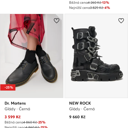
Běžná cena
4 260 Kč
-13%
Nejnižší cena
3 829 Kč
-4%
-25%
Dr. Martens
NEW ROCK
Glády · Černá
Glády · Černá
Aktuální cena
3 599
Kč
9 660
Kč
Běžná cena
4 860 Kč
-25%
Nejnižší cena
4 860 Kč
-25%