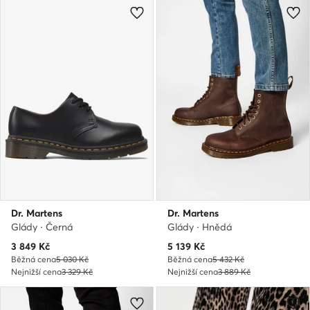
Dr. Martens
Dr. Martens
Glády · Černá
Glády · Hnědá
Aktuální cena
Aktuální cena
3 849
Kč
5 139
Kč
Běžná cena
5 030 Kč
Běžná cena
5 432 Kč
Nejnižší cena
3 329 Kč
Nejnižší cena
3 889 Kč