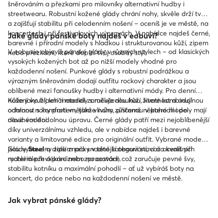
šněrováním a přezkami pro milovníky alternativní hudby i
streetwearu. Robustní kožené glády chrání nohy, skvěle drží tvar
a zajišťují stabilitu při celodenním nošení – oceníš je ve městě, na
koncertech i při festivalových výpravách. V nabídce najdeš černé,
Jaké glády pánské boty najdeš v eobuvi?
barevné i přírodní modely s hladkou i strukturovanou kůží, zipem
V eobuvie objevíš pánské glády v různých stylech – od klasických
nebo přezkami, které doplní tvůj osobitý styl.
vysokých kožených bot až po nižší modely vhodné pro
každodenní nošení. Punkové glády s robustní podrážkou a
výrazným šněrováním dodají outfitu rockový charakter a jsou
oblíbené mezi fanoušky hudby i alternativní módy. Pro denní
nošení využij lehčí modely s měkčenou kůží, které kombinují
Kůže jako hlavní materiál zaručuje dlouhou životnost a odolnou
odolnost s komfortem, takže nohy zůstanou v pohodlí i po
ochranu nohy proti vnějším vlivům, přičemž některé modely mají
dlouhém dni.
navíc voděodolnou úpravu. Černé glády patří mezi nejoblíbenější
díky univerzálnímu vzhledu, ale v nabídce najdeš i barevné
varianty a limitované edice pro originální outfit. Vybrané modely
jsou vybaveny zipem pro snadnější obouvání, což oceníš při
Glády
Steel
a další značky v této kategorii staví na kvalitních
rychlém převlékání nebo na cestách.
materiálech a precizním zpracování, což zaručuje pevné švy,
stabilitu kotníku a maximální pohodlí – ať už vybíráš boty na
koncert, do práce nebo na každodenní nošení ve městě.
Jak vybrat pánské glády?