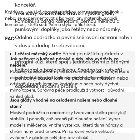
kancelář.
Každý styl využívá charakteristickou robustnost glád jinak –
Vysoké glády
Víkendový koncert nebo festival:
neboj se experimentovat s barvami ani materiály a najdi
kombinuj s cargo kalhotami, černou mikinou a
kombinaci, která sedí tvému stylu i příležitosti.
punkovými doplňky jako řetězy nebo náramky.
Odolná podrážka a pevné šněrování ochrání nohy i
FAQ
v davu a dodají ti sebevědomí.
Sáhni po nižších gládech v
Ležérní městský outfit:
Jak pečovat o kožené pánské glády, aby vydržely co
přírodní kůži, které spoj s jednoduchými plátěnými
nejdéle?
kalhotami a basic mikinou. Snadno tak vytvoříš
Používej speciální krémy na kůži a impregnační spreje, které
ochrání materiál před vlhkostí a špínou. Pravidelně
pohodlný casual look na procházku městem nebo
odstraňuj prach jemným kartáčem a nech boty dýchat
odpolední setkání s přáteli.
mimo topení. Správná péče prodlouží životnost i původní
vzhled glád.
Jsou glády vhodné na celodenní nošení nebo dlouhé
stání?
Masivní podrážka a anatomicky tvarovaná stélka poskytují
stabilitu i pohodlí, což oceníš při dlouhém nošení. Vyber
model s měkčenou vnitřní výstelkou, která tlumí nárazy a
chrání nohy před únavou. Při správné volbě velikosti
zvládneš v gládech celý den bez otlaků.