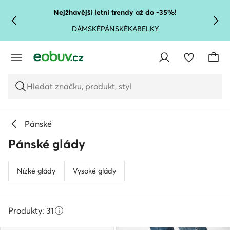
PŘEJÍT NA HLAVNÍ OBSAH
PŘEJÍT NA VYHLEDÁVÁNÍ
Nejžhavější letní trendy až do -35%!
DÁMSKÉ
PÁNSKÉ
KABELKY
Hledat značku, produkt, styl
Pánské
Pánské glády
Nízké glády
Vysoké glády
Produkty: 31