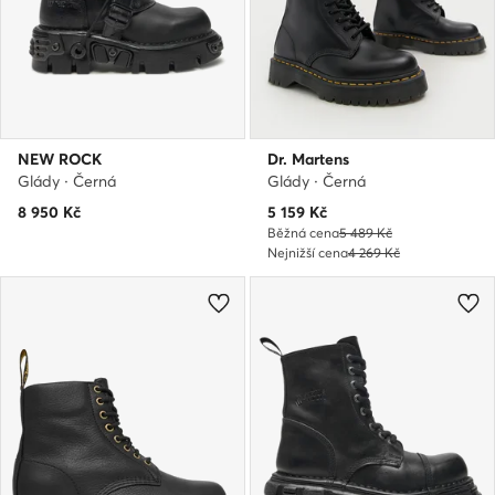
NEW ROCK
Dr. Martens
Glády · Černá
Glády · Černá
Aktuální cena
8 950
Kč
5 159
Kč
Běžná cena
5 489 Kč
Nejnižší cena
4 269 Kč