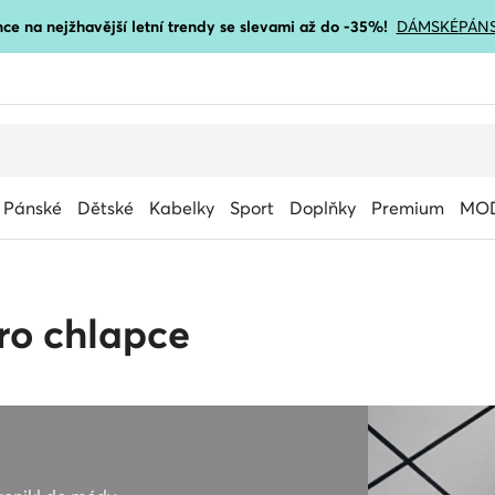
ce na nejžhavější letní trendy se slevami až do -35%!
DÁMSKÉ
PÁN
Pánské
Dětské
Kabelky
Sport
Doplňky
Premium
MOD
ro chlapce