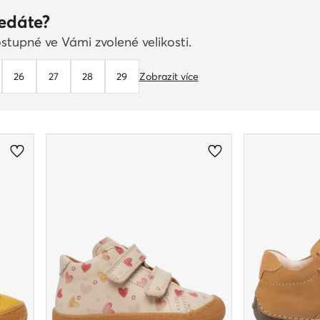
ledáte?
stupné ve Vámi zvolené velikosti.
26
27
28
29
Zobrazit více