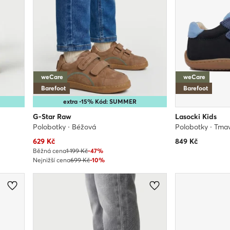
weCare
weCare
Barefoot
Barefoot
extra -15% Kód: SUMMER
G-Star Raw
Lasocki Kids
Polobotky · Béžová
Polobotky · Tm
Aktuální cena
629
Kč
849
Kč
Běžná cena
1 199 Kč
-47%
Nejnižší cena
699 Kč
-10%