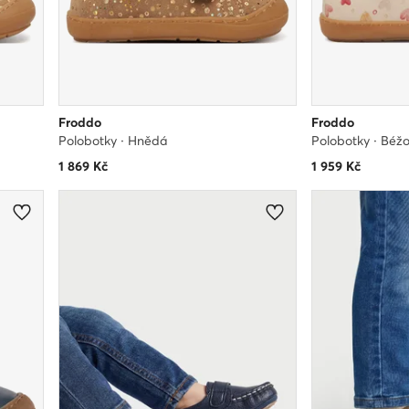
Froddo
Froddo
Polobotky · Hnědá
Polobotky · Béž
1 869
Kč
1 959
Kč