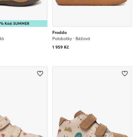
25% Kód: SUMMER
Froddo
dá
Polobotky · Béžová
1 959
Kč