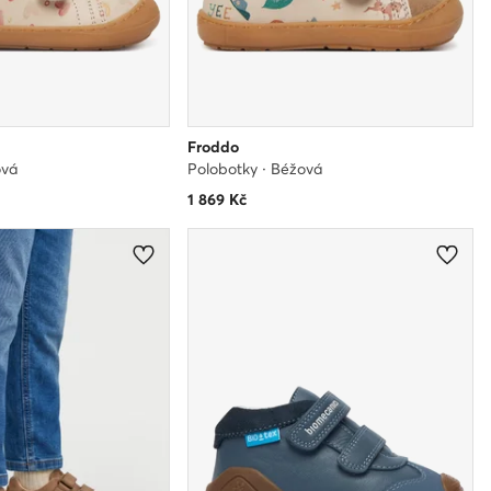
Froddo
ová
Polobotky · Béžová
1 869
Kč