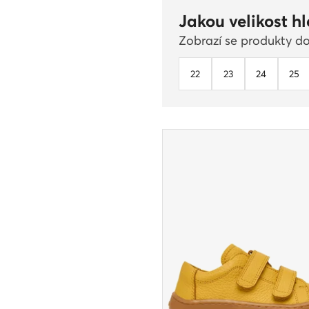
Jakou velikost h
Zobrazí se produkty do
22
23
24
25