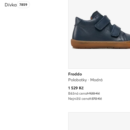
Dívka
Počet produktů:
7859
Froddo
Polobotky · Modrá
Aktuální cena
1 529
Kč
Běžná cena
1 920 Kč
Nejnižší cena
1 370 Kč