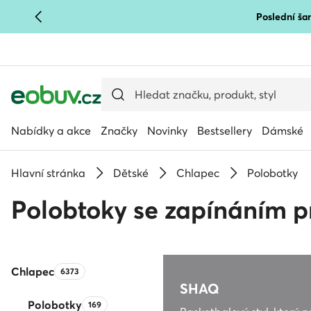
Poslední šan
PŘEJÍT NA HLAVNÍ OBSAH
PŘEJÍT NA VYHLEDÁVÁNÍ
Nabídky a akce
Značky
Novinky
Bestsellery
Dámské
Hlavní stránka
Dětské
Chlapec
Polobotky
Polobtoky se zapínáním p
Chlapec
Počet produktů:
6373
SHAQ
Polobotky
Počet produktů:
169