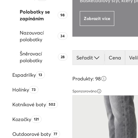
Basketbalový styl, který 
Polobotky se
Počet produktů:
98
zapínáním
Zobrazit více
Nazouvací
Počet produktů:
34
polobotky
Šněrovací
Počet produktů:
28
Seřadit
Cena
Veli
polobotky
Espadrilky
Počet produktů:
13
Produkty: 98
Holínky
Počet produktů:
73
Sponzorováno
Kotníkové boty
Počet produktů:
502
Kozačky
Počet produktů:
121
Outdoorové boty
Počet produktů:
77