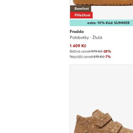
Barefoot
Příležitost
extra -15% Kód: SUMMER
Froddo
Polobotky · Žlutá
Aktuální cena
1 409
Kč
Běžná cena
1 979 Kč
-28%
Nejnižší cena
1 519 Kč
-7%