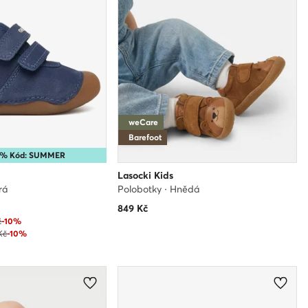
weCare
Barefoot
15% Kód: SUMMER
Lasocki Kids
rá
Polobotky · Hnědá
849
Kč
č
-10%
Kč
-10%