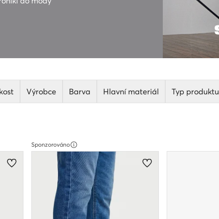
pronikl do módy
kost
Výrobce
Barva
Hlavní materiál
Typ produktu
Sponzorováno