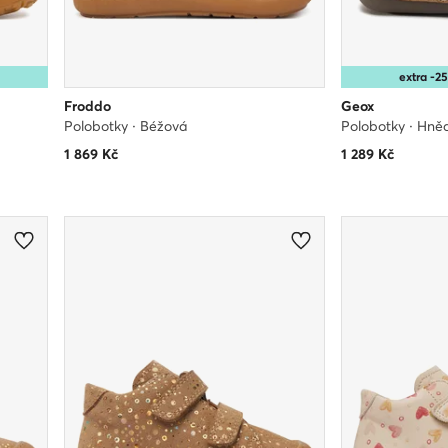
extra -
Froddo
Geox
Polobotky · Béžová
Polobotky · Hně
1 869
Kč
1 289
Kč