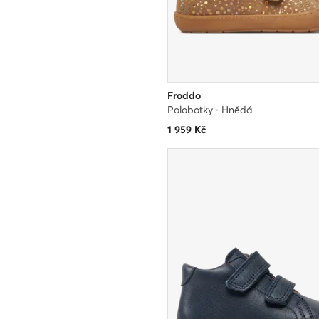
Froddo
Polobotky · Hnědá
1 959
Kč