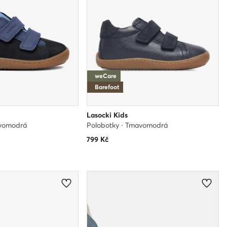
weCare
Barefoot
Lasocki Kids
avomodrá
Polobotky · Tmavomodrá
799
Kč