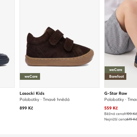
weCare
weCare
Barefoot
Lasocki Kids
G-Star Raw
Polobotky · Tmavě hnědá
Polobotky · Tm
Aktuální cena
899
Kč
559
Kč
Běžná cena
1 199 K
Nejnižší cena
619 K