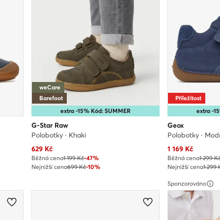
weCare
Barefoot
Příležitost
extra -15% Kód: SUMMER
extra -
G-Star Raw
Geox
Polobotky · Khaki
Polobotky · Mod
Aktuální cena
Aktuální cena
629
Kč
1 169
Kč
Běžná cena
1 199 Kč
-47%
Běžná cena
1 299 K
Nejnižší cena
699 Kč
-10%
Nejnižší cena
1 299 
Sponzorováno