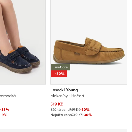
weCare
-30%
Lasocki Young
avomodrá
Mokasíny · Hnědá
Aktuální cena
519
Kč
č
-53%
Běžná cena
749 Kč
-30%
č
-9%
Nejnižší cena
749 Kč
-30%