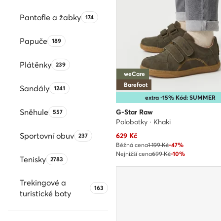
Pantofle a žabky
Počet produktů:
174
Papuče
Počet produktů:
189
Plátěnky
Počet produktů:
239
weCare
Barefoot
Sandály
Počet produktů:
1241
extra -15% Kód: SUMMER
Sněhule
Počet produktů:
G-Star Raw
557
Polobotky · Khaki
Sportovní obuv
Počet produktů:
Aktuální cena
629
Kč
237
Běžná cena
1 199 Kč
-47%
Nejnižší cena
699 Kč
-10%
Tenisky
Počet produktů:
2783
Trekingové a
Počet produktů:
163
turistické boty