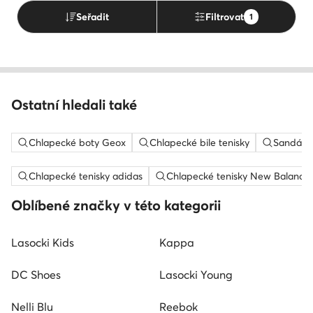
Seřadit
Filtrovat
1
Ostatní hledali také
Chlapecké boty Geox
Chlapecké bile tenisky
Sandály 
Chlapecké tenisky adidas
Chlapecké tenisky New Balance
Oblíbené značky v této kategorii
Lasocki Kids
Kappa
DC Shoes
Lasocki Young
Nelli Blu
Reebok