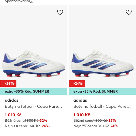
Sponzorováno
-24%
-24%
extra -35% Kód: SUMMER
extra -35% Kód: SUMMER
adidas
adidas
Boty na fotball · Copa Pure 2 League FG IG6411 · Bílá
Boty na fotball · Copa Pure 2 League FG IG6411 · Bílá
Aktuální cena
Aktuální cena
1 010
Kč
1 010
Kč
Běžná cena
1 500 Kč
-32%
Běžná cena
1 500 Kč
-32%
Nejnižší cena
1 340 Kč
-24%
Nejnižší cena
1 340 Kč
-24%