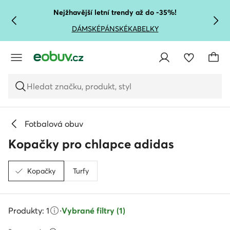
PŘEJÍT NA HLAVNÍ OBSAH
PŘEJÍT NA VYHLEDÁVÁNÍ
Nejžhavější letní trendy až do -35%!
DÁMSKÉ
PÁNSKÉ
KABELKY
Hledat značku, produkt, styl
Fotbalová obuv
Kopačky pro chlapce adidas
Kopačky
Turfy
Produkty: 1
·
Vybrané filtry (1)