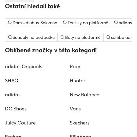
Ostatní hledali také
Dámská obuv Salomon
Tenisky na platformě
adidas c
Sandály na podpatku
Boty na platformě
samba adida
Oblíbené značky v této kategorii
adidas Originals
Roxy
SHAQ
Hunter
adidas
New Balance
DC Shoes
Vans
Juicy Couture
Skechers
Badura
Billabong