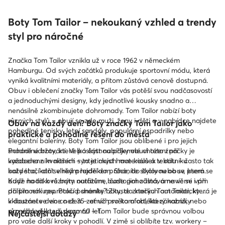
Boty Tom Tailor – nekoukaný vzhled a trendy
styl pro náročné
Značka Tom Tailor vznikla už v roce 1962 v německém
Hamburgu. Od svých začátků produkuje sportovní módu, která
vyniká kvalitními materiály, a přitom zůstává cenově dostupná.
Obuv i oblečení značky Tom Tailor vás potěší svou nadčasovostí
a jednoduchými designy, kdy jednotlivé kousky snadno a
nenásilně zkombinujete dohromady. Tom Tailor nabízí boty
různých stylů – obují se zde muži, ženy i děti a v nabídce najdete
Obuv na každý den? Boty značky Tom Tailor jako
pohodlné tenisky, letní sandály, populární espadrilky nebo
praktické a pohodlné řešení do města
elegantní baleríny. Boty Tom Tailor jsou oblíbené i pro jejich
snadné udržování. Velká část nabídky obuvi této značky je
Pohodlné boty, které poskytnou příjemné chození při
vyrobena z kvalitních syntetických materiálů a textilu – často tak
každodenním nošení – to je must have kousek v botníku
boty stačí otřít vlhkým hadříkem. Sháníte stylovou obuv, která se
každého, kdo se rád projde do práce, do školy nebo se psem.
bude hodit k různým outfitům, bude pohodlná, a navíc se vám
Když na takové boty narazíme, často jim zůstáváme věrni i při
při placení neprotočí panenky? Zkuste značku Tom Tailor, která je
dalším nákupu. Pokud sháníte boty, do kterých automaticky
k dostání ve více než 35 zemích světa a obléká zákazníky
vklouznete den co den – ať už pro komfort, který nabízí, nebo
různého věku už skoro 60 let.
pro vzhled, který neomrzí – Tom Tailor bude správnou volbou
Nejčastější dotazy
pro vaše další kroky v pohodlí. V zimě si oblíbíte tzv. workery –