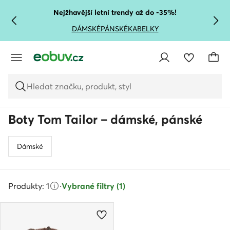
PŘEJÍT NA HLAVNÍ OBSAH
PŘEJÍT NA VYHLEDÁVÁNÍ
Nejžhavější letní trendy až do -35%!
DÁMSKÉ
PÁNSKÉ
KABELKY
Hledat značku, produkt, styl
Boty Tom Tailor – dámské, pánské
Dámské
Produkty: 1
·
Vybrané filtry (1)