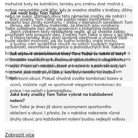
mohutné boty ke kotníkům, tenisky pro změnu dost možná z
nohou nesundáte celé léto, kdy je snadno sladíte s kraťasy, džíny
Jak nosit boty Tom Tailor?
nebo se sukní. Dámská obuv této německé značky ale nabízí i
Boty značky Tom Tailor vás potěší nejen komfortem a
eleganci bez ztráty komfortu – třeba v dámských sandálech Tom
cenou, ale i kvalitou materiálů, ze kterých jsou vyrobeny.
Tailor zvládnete bez útrap spojených s bolavýma nohama
Jejich výběrem tedy nešlápnete vedle, ať už sháníte žabky
prochodit celý pracovní den. Značka Tom Tailor a obuv z její dílny
či třeba tenisky. Boty stačí správně ošetřovat a vhodně čistit
bude ideální možností, jak do svého botníku vnést trochu
a budou vám spolehlivě sloužit na vašich toulkách městem.
vzdušnosti, nesmrtelné elegance a jednoduchých linií. Takové
boty budou investicí, které nebudete pro jejich mnohostranné a
Jak stylově zkombinovat boty Tom Tailor se sukní či šaty?
univerzální využití litovat. Budou zkrátka stylovým doplňkem pro
Dnešním trendem je kombinace sportovního a elegantního
množství různých modelů, které povznesou v pohodlí a stylu k
stylu. Proto se nebojte obout si k sukni či šatům tenisky, už
naprosté dokonalosti. Užijte si kvalitní a komfortní boty Tom
dávno jsou totiž pryč doby, kdy byly tenisky výhradně
Tailor!
sportovní obuví. Pokud vhodně zvolíte kombinaci barev a
vzorů, můžete vyjít ve sportovně-elegantní kombinaci do
práce i na večeři s kamarádkou.
Jaké boty značky Tom Tailor vybrat na každodenní
nošení?
Tom Tailor je dnes již skoro synonymem sportovního
oblečení a obuvi. I přesto, že v nabídce naleznete různé
druhy obuvi, pro každodenní nošení budou nejlepší volbou
nízké tenisky, které se hodí téměř ke všemu a pohodlně v
nich projdete celé město tam i zpátky.
Zobrazit více