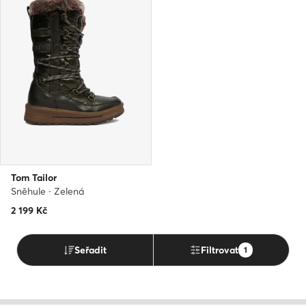
Tom Tailor
Sněhule · Zelená
2 199
Kč
Seřadit
Filtrovat
1