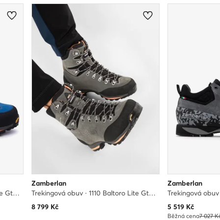
Zamberlan
Zamberlan
Trekingová obuv · 1110 Baltoro Lite Gtx GORE-TEX · Modrá
Trekingová obuv · 1110 Baltoro Lite Gtx GORE-TEX · Šedá
Aktuální cena
8 799
Kč
5 519
Kč
Běžná cena
7 027 K