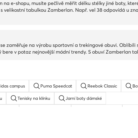
n na e-shopu, musíte pečlivě měřit délku stélky jiné boty, kt
s velikostní tabulkou Zamberlan. Např. vel 38 odpovídá u znač
 zaměřuje na výrobu sportovní a trekingové obuvi. Oblíbili si
rý bere v potaz nejnovější módní trendy. S obuví Zamberlan t
idas campus
Puma Speedcat
Reebok Classic
Bo
u
Tenisky na klínku
Jarní boty dámské
 adidas
Basketbalové boty
adidas Stan Smith
bi
u
adidas Superstar