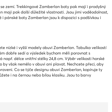
se zemí. Trekkingové Zamberlan boty pak mají i prodyšný
mají pak další důležité vlastnosti. Jsou jimi voděodolnost,
 i pánské boty Zamberlan jsou k dispozici s podšívkou i
te nízké i vyšší modely obuvi Zamberlan. Tabulka velikostí
 nám dobře sedí a výsledek bychom měli porovnat s
apř. délce vnitřní stélky 24,8 cm. Výběr velikosti horské
lo by však nemělo v obuvi ani plavat. Nechcete přeci, aby
praveni. Co se týče designu obuvi Zamberlan, kopíruje ty
žete i na černou nebo bílou klasiku. Jsou to barvy