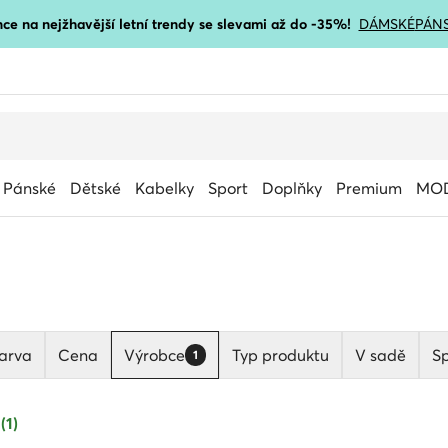
ce na nejžhavější letní trendy se slevami až do -35%!
DÁMSKÉ
PÁN
Pánské
Dětské
Kabelky
Sport
Doplňky
Premium
MOD
arva
Cena
Výrobce
Typ produktu
V sadě
Sp
1
(1)