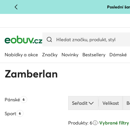
Poslední šan
PŘEJÍT NA HLAVNÍ OBSAH
PŘEJÍT NA VYHLEDÁVÁNÍ
Nabídky a akce
Značky
Novinky
Bestsellery
Dámské
Zamberlan
Pánské
Počet produktů:
6
Seřadit
Velikost
B
Sport
Počet produktů:
6
Produkty: 6
·
Vybrané filtry 