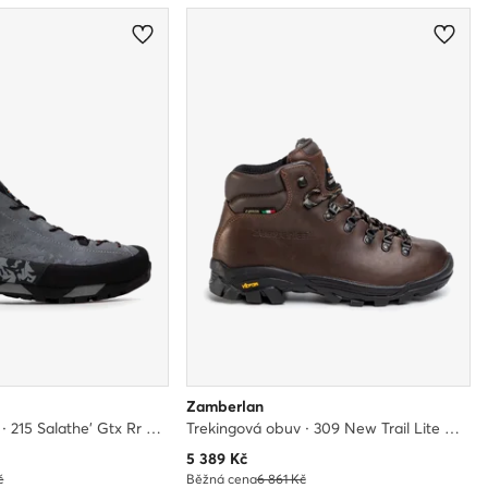
Zamberlan
Trekingová obuv · 215 Salathe' Gtx Rr GORE-TEX · Šedá
Trekingová obuv · 309 New Trail Lite Gtx GORE-TEX · Hnědá
Aktuální cena
5 389
Kč
č
Běžná cena
6 861 Kč