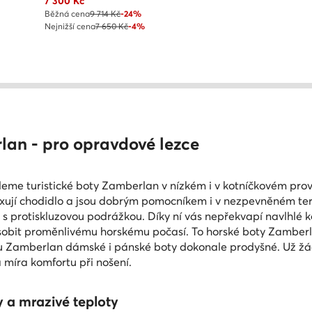
Aktuální cena
7 300
Kč
Běžná cena
9 714 Kč
-24%
Nejnižší cena
7 650 Kč
-4%
lan - pro opravdové lezce
me turistické boty Zamberlan v nízkém i v kotníčkovém pro
ixují chodidlo a jsou dobrým pomocníkem i v nezpevněném ter
 protiskluzovou podrážkou. Díky ní vás nepřekvapí navlhlé 
působit proměnlivému horskému počasí. To horské boty Zamber
sou Zamberlan dámské i pánské boty dokonale prodyšné. Už žá
 míra komfortu při nošení.
 a mrazivé teploty