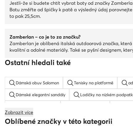
Jestli-že si budete chtít vybrat boty od značky Zamberla
Botu změřte od špičky k patě a výsledný údaj porovnejte 
to pak 25,5cm.
Zamberlan – co je to za značku?
Zamberlan je oblíbená italská outdoorová značka, která se
kvalitní a odolné materiály. Také se pyšní designem, kte
Ostatní hledali také
Dámská obuv Salomon
Tenisky na platformě
ad
Dámské elegantní sandály
Lodičky na nízkém podpatk
Sandály na podpatku
Boty na platformě
samba
Zobrazit více
Dětské tenisky
Reebok Club C 85
Boty k oblek
Oblíbené značky v této kategorii