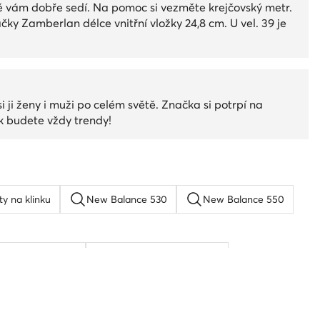
eré vám dobře sedí. Na pomoc si vezměte krejčovský metr.
ky Zamberlan délce vnitřní vložky 24,8 cm. U vel. 39 je
 ji ženy i muži po celém světě. Značka si potrpí na
ak budete vždy trendy!
ty na klinku
New Balance 530
New Balance 550
rkenstock boston
Reebok Classic Leather