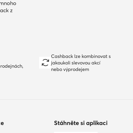
a mnoho
ack z
Cashback lze kombinovat s
jakoukoli slevovou akcí
prodejnách,
nebo výprodejem
ce
Stáhněte si aplikaci