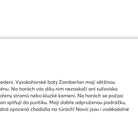
vedení. Vysokohorské boty Zamberlan mají většinou
énu. Na horách vás díky nim nezaskočí ani suťovisko.
kořeny stromů nebo kluzké kamení. Na horách se počasí
lan splňují do puntíku. Mají dobře odpruženou podrážku,
dná zpocená chodidla na túrách! Navíc jsou i voděodolné