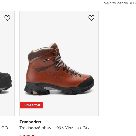
Nejnižší cena
4 310 
Příležitost
Zamberlan
Trekingová obuv · 1116 Rando Gtx GORE-TEX · Černá
Trekingová obuv · 1996 Vioz Lux Gtx Rr GORE-TEX · Hnědá