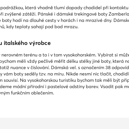
odrážkou, která vhodně tlumí dopady chodidel při kontaktu 
při zvýšené zátěži. Pánské i dámské trekingové boty Zamberlan 
 boty hodí na dlouhé cesty v horách i na mrazivé dny. Dámské
nů, kdy teploty sahají pod bod mrazu.
tu italského výrobce
v nerovném terénu a to i v tom vysokohorském. Vybírat si může
 bychom měli vždy pečlivě měřit délku stélky jiné boty, která
otiž nuance v číslování. Dámská vel. s označením 38 odpovídá n
 vám boty seděly tzv. na míru. Nikde nesmí nic tlačit, chodid
 souvisí. Na vysokohorskou turistiku bychom tak měli být při
deme módní přírodní i pastelové odstíny barev. Vsadit pak mů
revným funkčním oblečením.