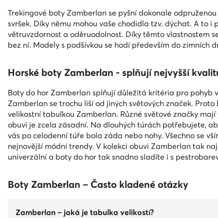
Trekingové boty Zamberlan se pyšní dokonale odpruženou p
svršek. Díky němu mohou vaše chodidla tzv. dýchat. A to i 
větruvzdornost a oděruodolnost. Díky těmto vlastnostem se
bez ní. Modely s podšívkou se hodí především do zimních d
Horské boty Zamberlan - splňují nejvyšší kvali
Boty do hor Zamberlan splňují důležitá kritéria pro pohyb 
Zamberlan se trochu liší od jiných světových značek. Proto
velikostní tabulkou Zamberlan. Různé světové značky mají t
obuvi je zcela zásadní. Na dlouhých túrách potřebujete, aby
vás po celodenní túře bola záda nebo nohy. Všechno se vším
nejnovější módní trendy. V kolekci obuvi Zamberlan tak naj
univerzální a boty do hor tak snadno sladíte i s pestroba
Boty Zamberlan – Často kladené otázky
Zamberlan – jaká je tabulka velikostí?