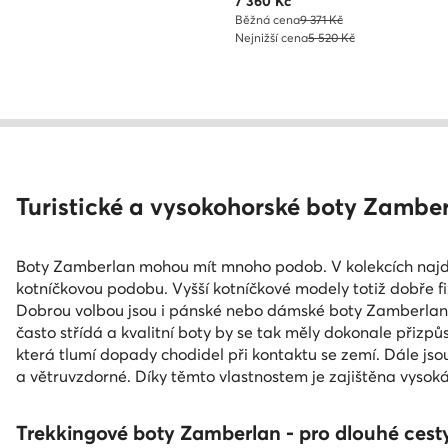
Aktuální cena
7 360
Kč
Běžná cena
9 371 Kč
Nejnižší cena
5 520 Kč
Turistické a vysokohorské boty Zamber
Boty Zamberlan mohou mít mnoho podob. V kolekcích najde
kotníčkovou podobu. Vyšší kotníčkové modely totiž dobře f
Dobrou volbou jsou i pánské nebo dámské boty Zamberlan s
často střídá a kvalitní boty by se tak měly dokonale přiz
která tlumí dopady chodidel při kontaktu se zemí. Dále j
a větruvzdorné. Díky těmto vlastnostem je zajištěna vysoká
Trekkingové boty Zamberlan - pro dlouhé cesty