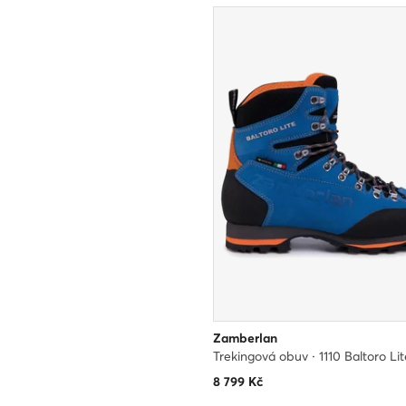
Zamberlan
8 799
Kč