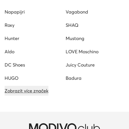
Napapijri
Vagabond
Roxy
SHAQ
Hunter
Mustang
Aldo
LOVE Moschino
DC Shoes
Juicy Couture
HUGO
Badura
Zobrazit více značek