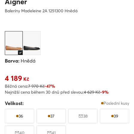
Aigner
Baleríny Madeleine 2A 1251300 Hnědá
Barva:
Hnědá
4 189
Aktuální cena 4 189 Kč
Kč
Běžná cena:
7 970 Kč
-47%
Nejnižší cena během 30 dnů před slevou:
4 629 Kč
-9%
Velikost:
Poslední kusy
36
37
38
39
40
41