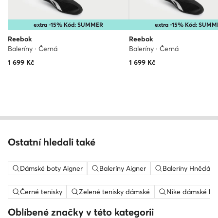
extra -15% Kód: SUMMER
extra -15% Kód: SUMM
Reebok
Reebok
Baleríny · Černá
Baleríny · Černá
1 699
Kč
1 699
Kč
Ostatní hledali také
Dámské boty Aigner
Baleríny Aigner
Baleríny Hnědá
Černé tenisky
Zelené tenisky dámské
Nike dámské bo
Oblíbené značky v této kategorii