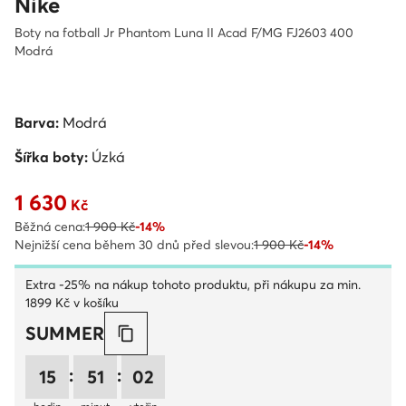
Nike
Boty na fotball Jr Phantom Luna II Acad F/MG FJ2603 400
Modrá
Barva:
Modrá
Šířka boty:
Úzká
1 630
Aktuální cena 1 630 Kč
Kč
Běžná cena:
1 900 Kč
-14%
Nejnižší cena během 30 dnů před slevou:
1 900 Kč
-14%
Extra -25% na nákup tohoto produktu, při nákupu za min.
1899 Kč v košíku
SUMMER
:
:
15
51
02