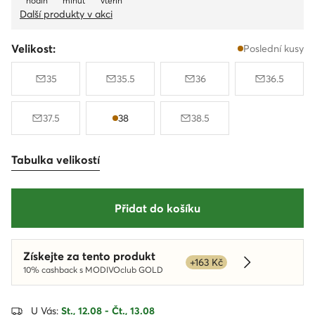
hodin
minut
vteřin
Další produkty v akci
Velikost:
Poslední kusy
35
35.5
36
36.5
37.5
38
38.5
Tabulka velikostí
Přidat do košíku
Získejte za tento produkt
+163 Kč
Dowiedz się w
10% cashback s MODIVOclub GOLD
U Vás:
St., 12.08 - Čt., 13.08