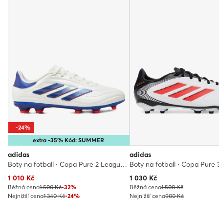
-24%
extra -35% Kód: SUMMER
adidas
adidas
Boty na fotball · Copa Pure 2 League FG IG6411 · Bílá
Aktuální cena
Aktuální cena
1 010
Kč
1 030
Kč
Běžná cena
1 500 Kč
-32%
Běžná cena
1 500 Kč
Nejnižší cena
1 340 Kč
-24%
Nejnižší cena
900 Kč