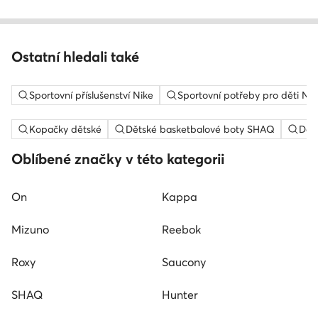
Ostatní hledali také
Sportovní příslušenství Nike
Sportovní potřeby pro děti Nik
Kopačky dětské
Dětské basketbalové boty SHAQ
Děts
Oblíbené značky v této kategorii
On
Kappa
Mizuno
Reebok
Roxy
Saucony
SHAQ
Hunter