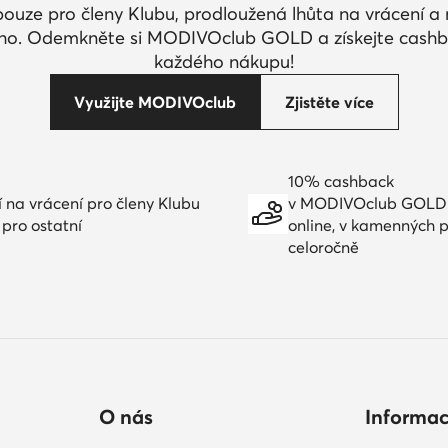
pouze pro členy Klubu, prodloužená lhůta na vrácení 
ího. Odemkněte si MODIVOclub GOLD a získejte cashb
každého nákupu!
Využijte MODIVOclub
Zjistěte více
10% cashback
í na vrácení pro členy Klubu
v MODIVOclub GOLD
 pro ostatní
online, v kamenných 
celoročně
O nás
Informa