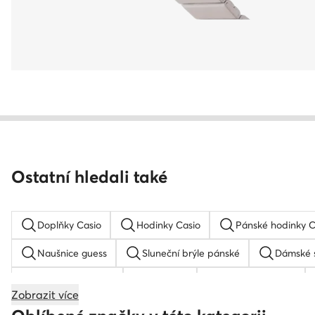
Ostatní hledali také
Doplňky Casio
Hodinky Casio
Pánské hodinky C
Naušnice guess
Sluneční brýle pánské
Dámské s
Dámská kšiltovka
G-Shock
Dámský klobouk
Zobrazit více
Dětská kšiltovka
Hodinky Nautica
Zlaté hodinky