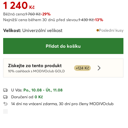
1 240
Aktuální cena 1 240 Kč
Kč
Běžná cena:
1 760 Kč
-29%
Nejnižší cena během 30 dnů před slevou:
1 430 Kč
-13%
Velikost:
Univerzální velikost
Poslední kusy
Přidat do košíku
Získejte za tento produkt
+124 Kč
Dowiedz się w
10% cashback s MODIVOclub GOLD
U Vás:
Po., 10.08 - Út., 11.08
Doručení od
0 Kč
14 dní na vrácení zdarma, 30 dní pro členy MODIVOclub