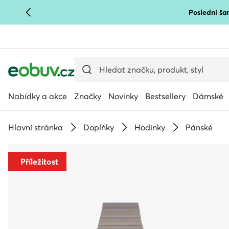
Poslední šan
PŘEJÍT NA HLAVNÍ OBSAH
PŘEJÍT NA VYHLEDÁVÁNÍ
Nabídky a akce
Značky
Novinky
Bestsellery
Dámské
Hlavní stránka
Doplňky
Hodinky
Pánské
Příležitost