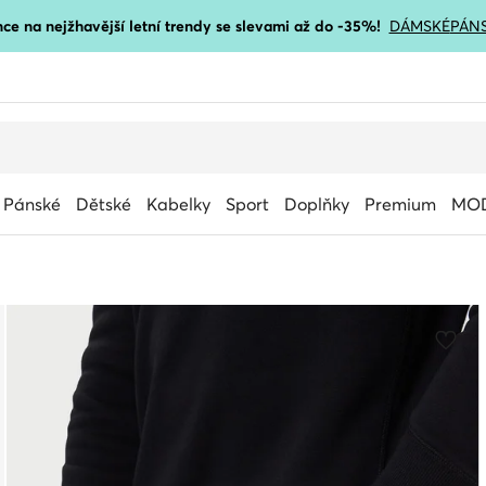
ce na nejžhavější letní trendy se slevami až do -35%!
DÁMSKÉ
PÁN
Pánské
Dětské
Kabelky
Sport
Doplňky
Premium
MOD