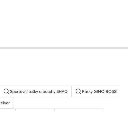
Sportovní tašky a batohy SHAQ
Pásky GINO ROSSI
silver
ay ban
Pansky pasek
Pánská peněženka
oh
Peněženka dámská