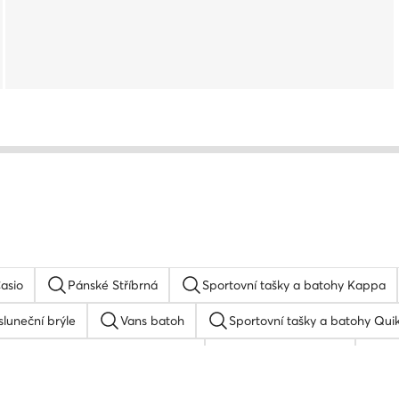
asio
Pánské Stříbrná
Sportovní tašky a batohy Kappa
luneční brýle
Vans batoh
Sportovní tašky a batohy Quik
Sportovní tašky a batohy Roxy
Kšiltovka quiksilver
R
Kšiltovka
Hodinky dámské stříbrné
Reebok bat