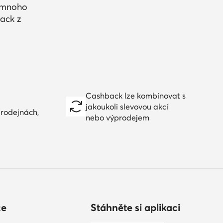
a mnoho
ack z
Cashback lze kombinovat s
jakoukoli slevovou akcí
prodejnách,
nebo výprodejem
ce
Stáhněte si aplikaci