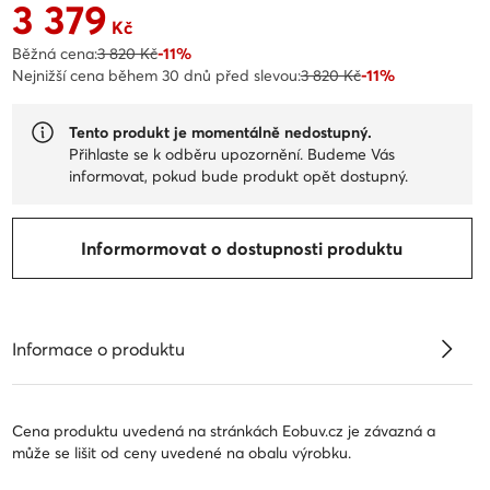
3 379
Aktuální cena 3 379 Kč
Kč
Běžná cena:
3 820 Kč
-11%
Nejnižší cena během 30 dnů před slevou:
3 820 Kč
-11%
Tento produkt je momentálně nedostupný.
Přihlaste se k odběru upozornění. Budeme Vás
informovat, pokud bude produkt opět dostupný.
Informormovat o dostupnosti produktu
Informace o produktu
Cena produktu uvedená na stránkách Eobuv.cz je závazná a
může se lišit od ceny uvedené na obalu výrobku.