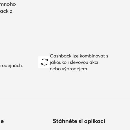
a mnoho
ack z
Cashback lze kombinovat s
jakoukoli slevovou akcí
prodejnách,
nebo výprodejem
ce
Stáhněte si aplikaci