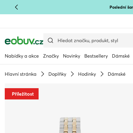
Poslední šan
PŘEJÍT NA HLAVNÍ OBSAH
PŘEJÍT NA VYHLEDÁVÁNÍ
Nabídky a akce
Značky
Novinky
Bestsellery
Dámské
Hlavní stránka
Doplňky
Hodinky
Dámské
Příležitost