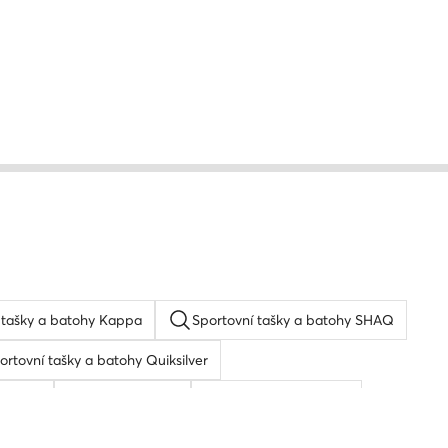
 tašky a batohy Kappa
Sportovní tašky a batohy SHAQ
ortovní tašky a batohy Quiksilver
ay ban
Pansky pasek
Pánská peněženka
oh
Peněženka dámská