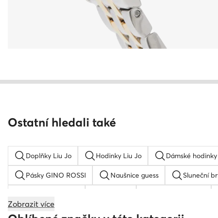
Ostatní hledali také
Doplňky Liu Jo
Hodinky Liu Jo
Dámské hodinky 
Pásky GINO ROSSI
Naušnice guess
Sluneční b
Dámská kšiltovka
G-Shock
Dámský klobouk
Zobrazit více
Dětská kšiltovka
Hodinky Nautica
Zlaté hodinky