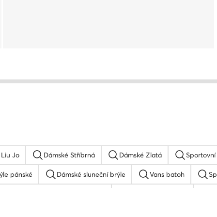
Liu Jo
Dámské Stříbrná
Dámské Zlatá
Sportovní
rýle pánské
Dámské sluneční brýle
Vans batoh
Sp
Sportovní tašky a batohy Roxy
Kšiltovka quiksilver
R
Kšiltovka
Hodinky dámské stříbrné
Reebok bat