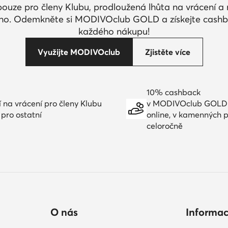
pouze pro členy Klubu, prodloužená lhůta na vrácení 
ího. Odemkněte si MODIVOclub GOLD a získejte cashb
každého nákupu!
Využijte MODIVOclub
Zjistěte více
10% cashback
í na vrácení pro členy Klubu
v MODIVOclub GOLD
 pro ostatní
online, v kamenných 
celoročně
O nás
Informa