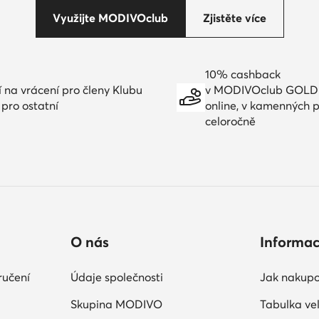
Využijte MODIVOclub
Zjistěte více
10% cashback
í na vrácení pro členy Klubu
v MODIVOclub GOLD
 pro ostatní
online, v kamenných 
celoročně
O nás
Informa
ručení
Údaje společnosti
Jak nakupo
Skupina MODIVO
Tabulka vel