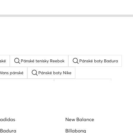
ské
Pánské tenisky Reebok
Pánské boty Badura
 Vans pánské
Pánské boty Nike
Boty DC Shoes pánské
Converse boty pánské
adidas
New Balance
Badura
Billabong