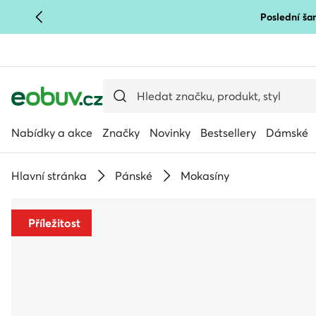
Poslední šan
PŘEJÍT NA HLAVNÍ OBSAH
PŘEJÍT NA VYHLEDÁVÁNÍ
Nabídky a akce
Značky
Novinky
Bestsellery
Dámské
Hlavní stránka
Pánské
Mokasíny
Příležitost