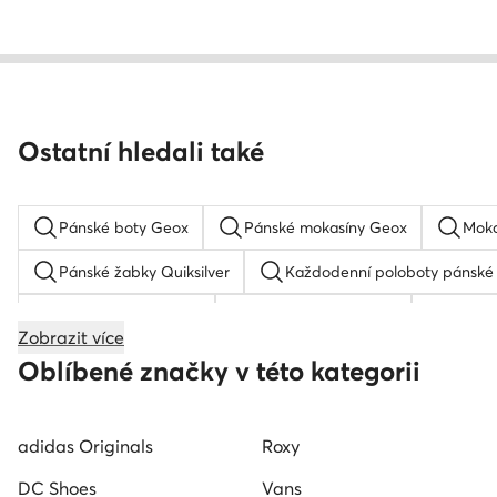
Ostatní hledali také
Pánské boty Geox
Pánské mokasíny Geox
Moka
Pánské žabky Quiksilver
Každodenní poloboty pánské
Jordan boty pánské
Nike tenisky pánské
Pánské
Zobrazit více
Lakýrky pánské
Rieker sandály pánské
Nazouva
Oblíbené značky v této kategorii
adidas Originals
Roxy
DC Shoes
Vans