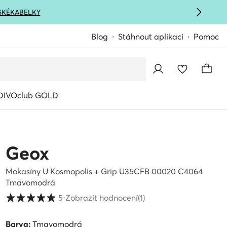
SKÉ
KABELKY
Blog
Stáhnout aplikaci
Pomoc
IVOclub GOLD
Geox
Mokasíny U Kosmopolis + Grip U35CFB 00020 C4064
Tmavomodrá
Hodnocení zákazníků ve škále 1 až 5
5
⋅
Zobrazit hodnocení
(1)
Barva:
Tmavomodrá