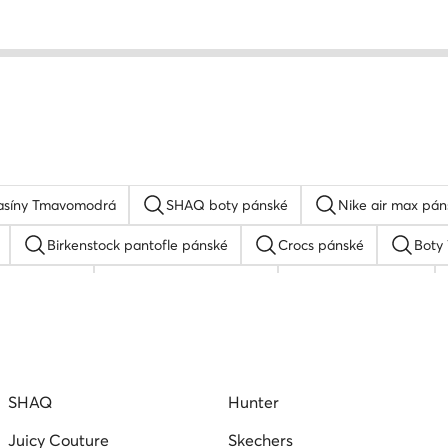
síny Tmavomodrá
SHAQ boty pánské
Nike air max pán
Birkenstock pantofle pánské
Crocs pánské
Boty
 bile tenisky
Pánské černé tenisky
Skechers pánské
cí boty pánské
Pánské tenisky adidas
Boty On pánské
SHAQ
Hunter
Juicy Couture
Skechers