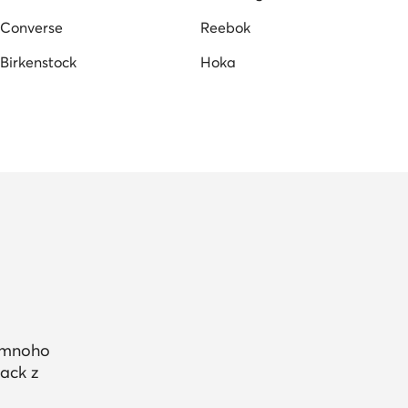
Converse
Reebok
Birkenstock
Hoka
a mnoho
ack z