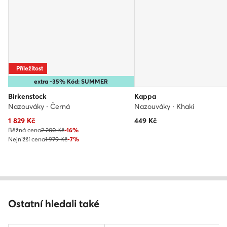
Příležitost
extra -35% Kód: SUMMER
Birkenstock
Kappa
Nazouváky · Černá
Nazouváky · Khaki
Aktuální cena
1 829
Kč
449
Kč
Běžná cena
2 200 Kč
-16%
Nejnižší cena
1 979 Kč
-7%
Ostatní hledali také