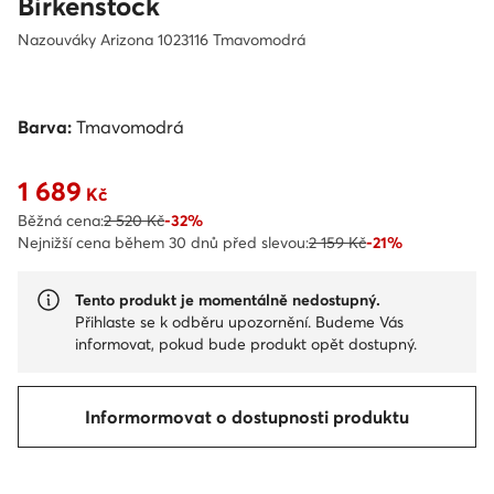
Birkenstock
Nazouváky Arizona 1023116 Tmavomodrá
Barva:
Tmavomodrá
1 689
Aktuální cena 1 689 Kč
Kč
Běžná cena:
2 520 Kč
-32%
Nejnižší cena během 30 dnů před slevou:
2 159 Kč
-21%
Tento produkt je momentálně nedostupný.
Přihlaste se k odběru upozornění. Budeme Vás
informovat, pokud bude produkt opět dostupný.
Informormovat o dostupnosti produktu