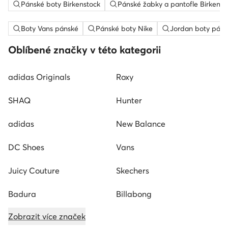
Pánské boty Birkenstock
Pánské žabky a pantofle Birkenst
Boty Vans pánské
Pánské boty Nike
Jordan boty páns
Oblíbené značky v této kategorii
adidas Originals
Roxy
SHAQ
Hunter
adidas
New Balance
DC Shoes
Vans
Juicy Couture
Skechers
Badura
Billabong
Zobrazit více značek