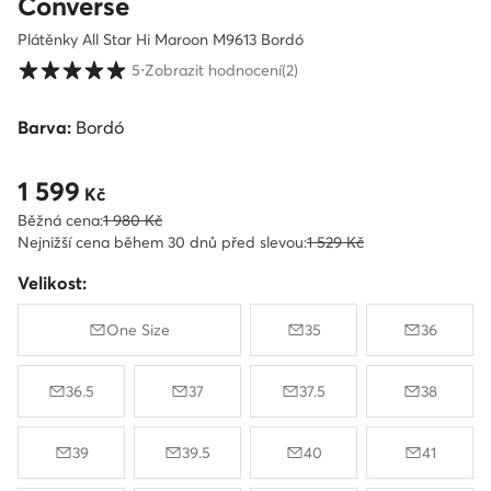
Converse
Plátěnky All Star Hi Maroon M9613 Bordó
Hodnocení zákazníků ve škále 1 až 5
5
⋅
Zobrazit hodnocení
(2)
Barva:
Bordó
1 599
Aktuální cena 1 599 Kč
Kč
Běžná cena:
1 980 Kč
Nejnižší cena během 30 dnů před slevou:
1 529 Kč
Velikost:
One Size
35
36
36.5
37
37.5
38
39
39.5
40
41