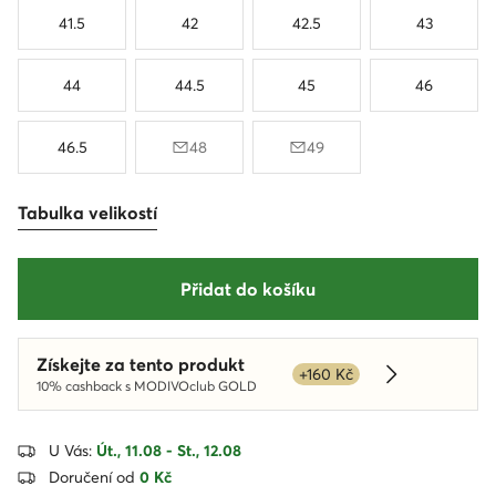
41.5
42
42.5
43
44
44.5
45
46
46.5
48
49
Tabulka velikostí
Přidat do košíku
Získejte za tento produkt
+160 Kč
Dowiedz się 
10% cashback s MODIVOclub GOLD
U Vás:
Út., 11.08 - St., 12.08
Doručení od
0 Kč