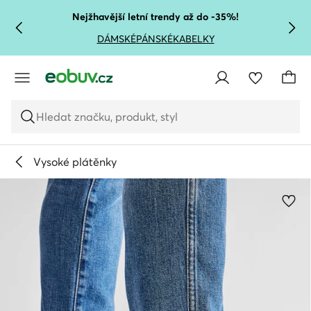
PŘEJÍT NA HLAVNÍ OBSAH
PŘEJÍT NA VYHLEDÁVÁNÍ
Nejžhavější letní trendy až do -35%!
DÁMSKÉ
PÁNSKÉ
KABELKY
Hledat značku, produkt, styl
Vysoké plátěnky