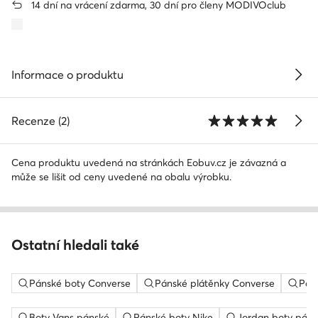
14 dní na vrácení zdarma, 30 dní pro členy MODIVOclub
Informace o produktu
Recenze (2)
Cena produktu uvedená na stránkách Eobuv.cz je závazná a
může se lišit od ceny uvedené na obalu výrobku.
Ostatní hledali také
Pánské boty Converse
Pánské plátěnky Converse
Pán
Boty Vans pánské
Pánské boty Nike
Jordan boty páns