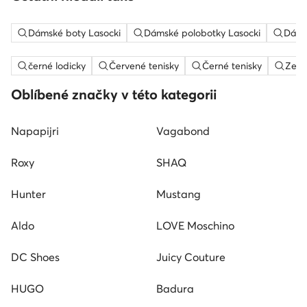
Dámské boty Lasocki
Dámské polobotky Lasocki
Dáms
černé lodicky
Červené tenisky
Černé tenisky
Zele
Oblíbené značky v této kategorii
Napapijri
Vagabond
Roxy
SHAQ
Hunter
Mustang
Aldo
LOVE Moschino
DC Shoes
Juicy Couture
HUGO
Badura