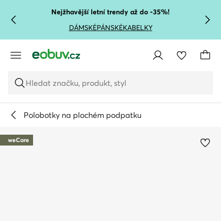
PŘEJÍT NA HLAVNÍ OBSAH
PŘEJÍT NA VYHLEDÁVÁNÍ
Nejžhavější letní trendy až do -35%!
DÁMSKÉ
PÁNSKÉ
KABELKY
Hledat značku, produkt, styl
Polobotky na plochém podpatku
weCare