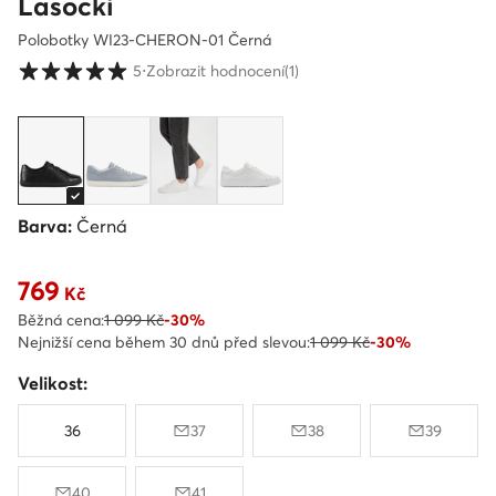
Lasocki
Polobotky WI23-CHERON-01 Černá
Hodnocení zákazníků ve škále 1 až 5
5
⋅
Zobrazit hodnocení
(1)
Barva:
Černá
769
Aktuální cena 769 Kč
Kč
Běžná cena:
1 099 Kč
-30%
Nejnižší cena během 30 dnů před slevou:
1 099 Kč
-30%
Velikost:
36
37
38
39
40
41