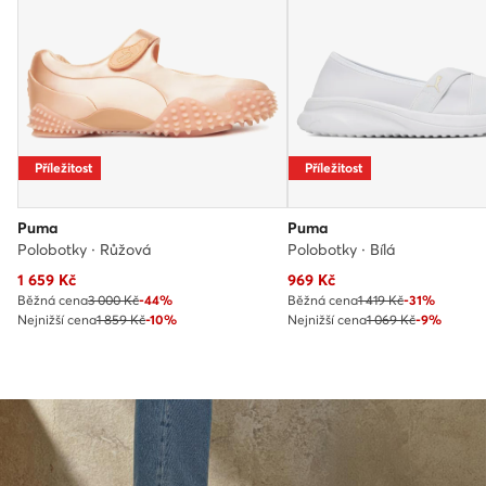
Příležitost
Příležitost
Puma
Puma
Polobotky · Růžová
Polobotky · Bílá
Aktuální cena
Aktuální cena
1 659
Kč
969
Kč
Běžná cena
3 000 Kč
-44%
Běžná cena
1 419 Kč
-31%
Nejnižší cena
1 859 Kč
-10%
Nejnižší cena
1 069 Kč
-9%