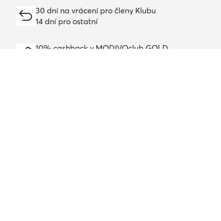
30 dní na vrácení pro členy Klubu
14 dní pro ostatní
10% cashback v MODIVOclub GOLD
online, v kamenných prodejnách, celoročně
Cashback lze kombinovat s jakoukoli slevovou
akcí nebo výprodejem
Stáhněte si aplikaci
Zákaznický servis