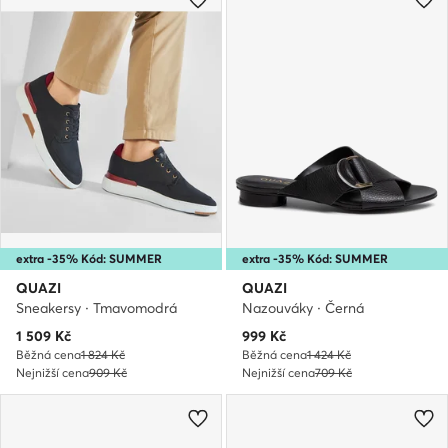
extra -35% Kód: SUMMER
extra -35% Kód: SUMMER
QUAZI
QUAZI
Sneakersy · Tmavomodrá
Nazouváky · Černá
Aktuální cena
Aktuální cena
1 509
Kč
999
Kč
Běžná cena
1 824 Kč
Běžná cena
1 424 Kč
Nejnižší cena
909 Kč
Nejnižší cena
709 Kč