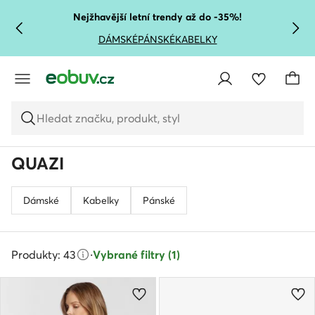
PŘEJÍT NA HLAVNÍ OBSAH
PŘEJÍT NA VYHLEDÁVÁNÍ
Nejžhavější letní trendy až do -35%!
DÁMSKÉ
PÁNSKÉ
KABELKY
Hledat značku, produkt, styl
QUAZI
Dámské
Kabelky
Pánské
Produkty: 43
·
Vybrané filtry (1)