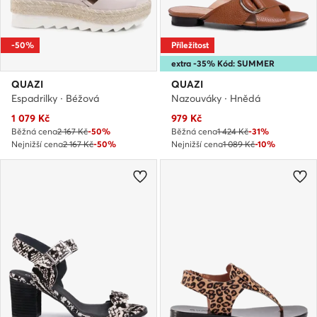
-50%
Příležitost
extra -35% Kód: SUMMER
QUAZI
QUAZI
Espadrilky · Béžová
Nazouváky · Hnědá
Aktuální cena
Aktuální cena
1 079
Kč
979
Kč
Běžná cena
2 167 Kč
-50%
Běžná cena
1 424 Kč
-31%
Nejnižší cena
2 167 Kč
-50%
Nejnižší cena
1 089 Kč
-10%