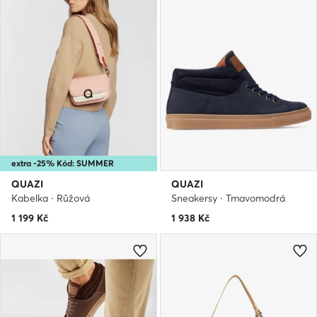
extra -25% Kód: SUMMER
QUAZI
QUAZI
Kabelka · Růžová
Sneakersy · Tmavomodrá
1 199
Kč
1 938
Kč