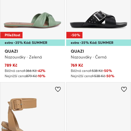
Příležitost
-50%
extra -35% Kód: SUMMER
extra -35% Kód: SUMMER
QUAZI
QUAZI
Nazouváky · Zelená
Nazouváky · Černá
Aktuální cena
Aktuální cena
789
Kč
769
Kč
Běžná cena
1 366 Kč
-42%
Běžná cena
1 538 Kč
-50%
Nejnižší cena
879 Kč
-10%
Nejnižší cena
1 538 Kč
-50%