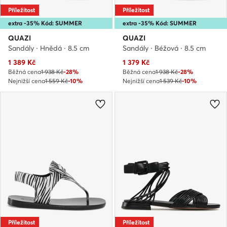
Příležitost
Příležitost
extra -35% Kód: SUMMER
extra -35% Kód: SUMMER
QUAZI
QUAZI
Sandály · Hnědá · 8.5 cm
Sandály · Béžová · 8.5 cm
Aktuální cena
Aktuální cena
1 389
Kč
1 379
Kč
Běžná cena
1 938 Kč
-28%
Běžná cena
1 938 Kč
-28%
Nejnižší cena
1 559 Kč
-10%
Nejnižší cena
1 539 Kč
-10%
Příležitost
Příležitost