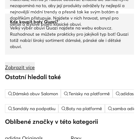
nezapomíná na to, aby její produkty odrážely ty nejlepší a
nejnovější módní trendy a přesně tak ke svým botám a
doplňkům přistupuje. Najdete v nich hravost, smysl pro
Kde koupit boty Quazi?
detail a stylové pojetí klasické obuvi.
Velký výběr obuvi Quazi najdete na webu eobuv.cz.
Rozhodnout se můžete prakticky pro jakýkoli typ bot! Quazi
totiž nabízí široký sortiment dámské, pánské ale i dětské
obuvi.
Zobrazit více
Ostatní hledali také
Dámská obuv Salomon
Tenisky na platformě
adidas c
Sandály na podpatku
Boty na platformě
samba adida
Oblíbené značky v této kategorii
adidas Originals
Roxy