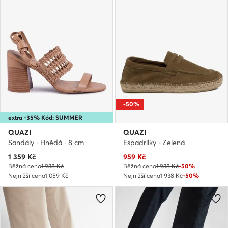
-50%
extra -35% Kód: SUMMER
QUAZI
QUAZI
Sandály · Hnědá · 8 cm
Espadrilky · Zelená
Aktuální cena
Aktuální cena
1 359
Kč
959
Kč
Běžná cena
1 938 Kč
Běžná cena
1 938 Kč
-50%
Nejnižší cena
1 059 Kč
Nejnižší cena
1 938 Kč
-50%