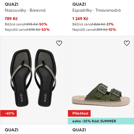
QUAZI
QUAZI
Nazouváky · Barevná
Espadrilky · Tmavomodrá
Aktuální cena
Aktuální cena
789
Kč
1 249
Kč
Běžná cena
1 595 Kč
-50%
Běžná cena
1 824 Kč
-31%
Nejnižší cena
1 595 Kč
-50%
Nejnižší cena
1 399 Kč
-10%
-40%
Příležitost
extra -35% Kód: SUMMER
QUAZI
QUAZI