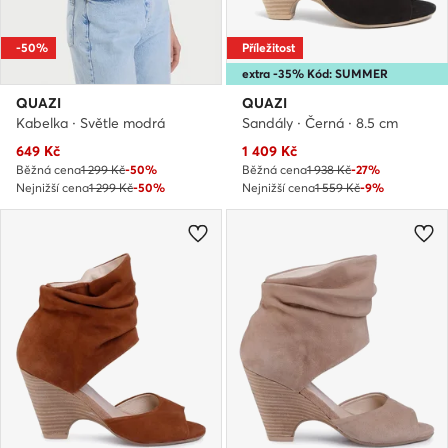
-50%
Příležitost
extra -35% Kód: SUMMER
QUAZI
QUAZI
Kabelka · Světle modrá
Sandály · Černá · 8.5 cm
Aktuální cena
Aktuální cena
649
Kč
1 409
Kč
Běžná cena
1 299 Kč
-50%
Běžná cena
1 938 Kč
-27%
Nejnižší cena
1 299 Kč
-50%
Nejnižší cena
1 559 Kč
-9%