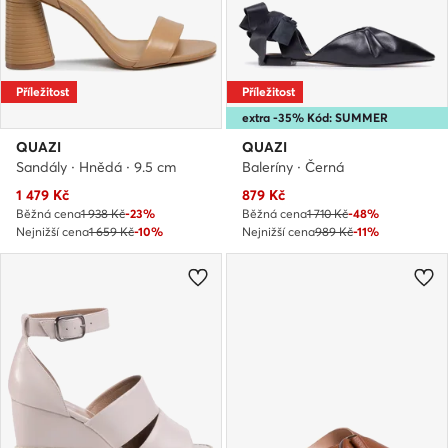
Příležitost
Příležitost
extra -35% Kód: SUMMER
QUAZI
QUAZI
Sandály · Hnědá · 9.5 cm
Baleríny · Černá
Aktuální cena
Aktuální cena
1 479
Kč
879
Kč
Běžná cena
1 938 Kč
-23%
Běžná cena
1 710 Kč
-48%
Nejnižší cena
1 659 Kč
-10%
Nejnižší cena
989 Kč
-11%