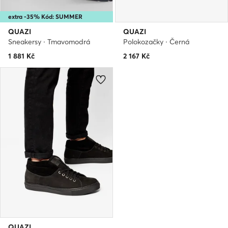
extra -35% Kód: SUMMER
QUAZI
QUAZI
Sneakersy · Tmavomodrá
Polokozačky · Černá
1 881
Kč
2 167
Kč
QUAZI