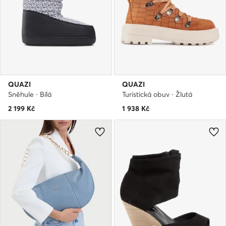
QUAZI
QUAZI
Sněhule · Bílá
Turistická obuv · Žlutá
2 199
Kč
1 938
Kč