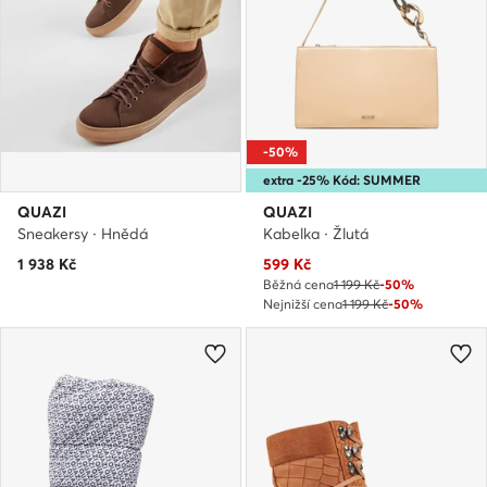
-50%
extra -25% Kód: SUMMER
QUAZI
QUAZI
Sneakersy · Hnědá
Kabelka · Žlutá
Aktuální cena
1 938
Kč
599
Kč
Běžná cena
1 199 Kč
-50%
Nejnižší cena
1 199 Kč
-50%