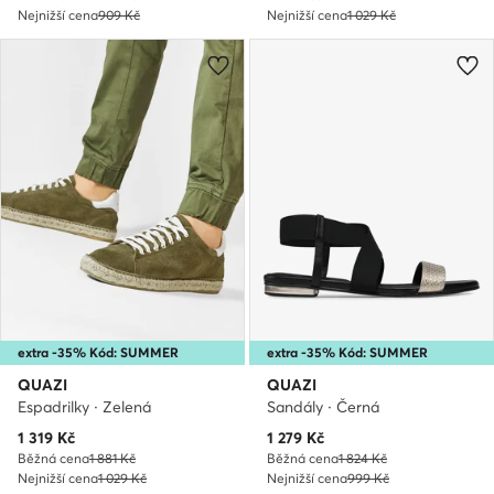
Nejnižší cena
909 Kč
Nejnižší cena
1 029 Kč
extra -35% Kód: SUMMER
extra -35% Kód: SUMMER
QUAZI
QUAZI
Espadrilky · Zelená
Sandály · Černá
Aktuální cena
Aktuální cena
1 319
Kč
1 279
Kč
Běžná cena
1 881 Kč
Běžná cena
1 824 Kč
Nejnižší cena
1 029 Kč
Nejnižší cena
999 Kč