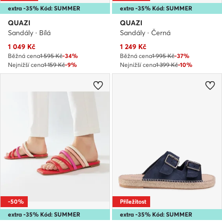
extra -35% Kód: SUMMER
extra -35% Kód: SUMMER
QUAZI
QUAZI
Sandály · Bílá
Sandály · Černá
Aktuální cena
Aktuální cena
1 049
Kč
1 249
Kč
Běžná cena
1 595 Kč
-34%
Běžná cena
1 995 Kč
-37%
Nejnižší cena
1 159 Kč
-9%
Nejnižší cena
1 399 Kč
-10%
-50%
Příležitost
extra -35% Kód: SUMMER
extra -35% Kód: SUMMER