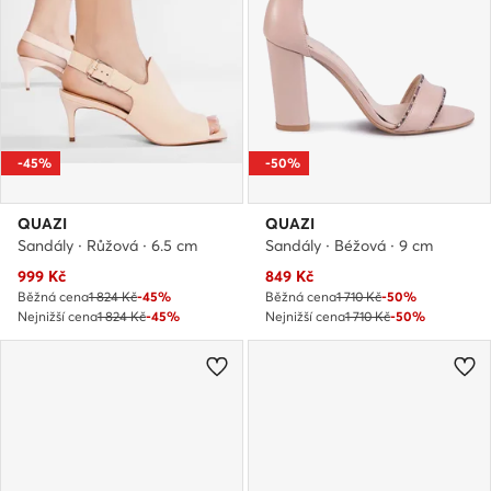
-45%
-50%
QUAZI
QUAZI
Sandály · Růžová · 6.5 cm
Sandály · Béžová · 9 cm
Aktuální cena
Aktuální cena
999
Kč
849
Kč
Běžná cena
1 824 Kč
-45%
Běžná cena
1 710 Kč
-50%
Nejnižší cena
1 824 Kč
-45%
Nejnižší cena
1 710 Kč
-50%