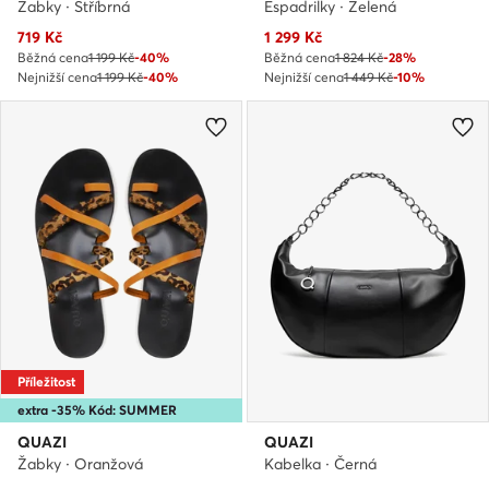
Žabky · Stříbrná
Espadrilky · Zelená
Aktuální cena
Aktuální cena
719
Kč
1 299
Kč
Běžná cena
1 199 Kč
-40%
Běžná cena
1 824 Kč
-28%
Nejnižší cena
1 199 Kč
-40%
Nejnižší cena
1 449 Kč
-10%
Příležitost
extra -35% Kód: SUMMER
QUAZI
QUAZI
Žabky · Oranžová
Kabelka · Černá