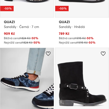
-50%
-50%
QUAZI
QUAZI
Sandály · Černá · 7 cm
Sandály · Hnědá
Aktuální cena
Aktuální cena
909
Kč
789
Kč
Běžná cena
1 824 Kč
-50%
Běžná cena
1 595 Kč
-50%
Nejnižší cena
1 824 Kč
-50%
Nejnižší cena
1 595 Kč
-50%