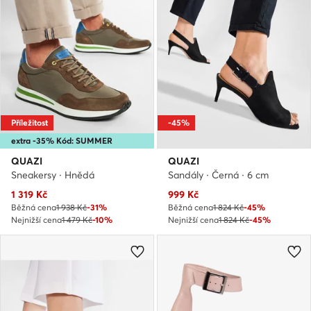
Příležitost
-45%
extra -35% Kód: SUMMER
QUAZI
QUAZI
Sneakersy · Hnědá
Sandály · Černá · 6 cm
Aktuální cena
Aktuální cena
1 319
Kč
999
Kč
Běžná cena
1 938 Kč
-31%
Běžná cena
1 824 Kč
-45%
Nejnižší cena
1 479 Kč
-10%
Nejnižší cena
1 824 Kč
-45%