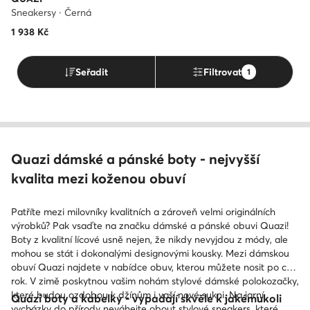
Sneakersy · Černá
1 938
Kč
Seřadit
Filtrovat
1
Quazi dámské a pánské boty - nejvyšší
kvalita mezi koženou obuví
Patříte mezi milovníky kvalitních a zároveň velmi originálních
výrobků? Pak vsaďte na značku dámské a pánské obuvi Quazi!
Boty z kvalitní lícové usně nejen, že nikdy nevyjdou z módy, ale
mohou se stát i dokonalými designovými kousky. Mezi dámskou
obuví Quazi najdete v nabídce obuv, kterou můžete nosit po celý
rok. V zimě poskytnou vašim nohám stylové dámské polokozačky,
které budou ozdobou k džínům i vaší nové sukni. Na jarní
Quazi boty a kabelky - vypadají skvěle k jakémukoli
vycházky do přírody neváhejte obout stylové sneakers, které