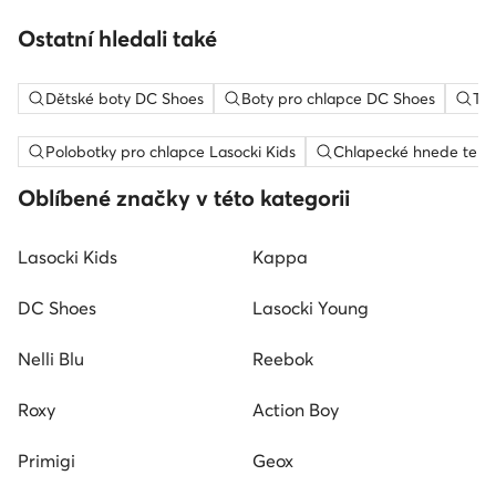
Ostatní hledali také
Dětské boty DC Shoes
Boty pro chlapce DC Shoes
Ten
Polobotky pro chlapce Lasocki Kids
Chlapecké hnede tenis
Oblíbené značky v této kategorii
Lasocki Kids
Kappa
DC Shoes
Lasocki Young
Nelli Blu
Reebok
Roxy
Action Boy
Primigi
Geox