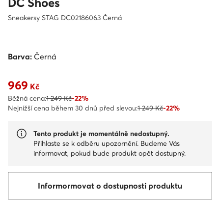
DC Shoes
Sneakersy STAG DC02186063 Černá
Barva:
Černá
969
Aktuální cena 969 Kč
Kč
Běžná cena:
1 249 Kč
-22%
Nejnižší cena během 30 dnů před slevou:
1 249 Kč
-22%
Tento produkt je momentálně nedostupný.
Přihlaste se k odběru upozornění. Budeme Vás
informovat, pokud bude produkt opět dostupný.
Informormovat o dostupnosti produktu