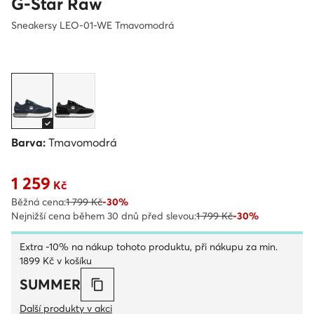
G-Star Raw
Sneakersy LEO-01-WE Tmavomodrá
Barva:
Tmavomodrá
1 259
Aktuální cena 1 259 Kč
Kč
Běžná cena:
1 799 Kč
-30%
Nejnižší cena během 30 dnů před slevou:
1 799 Kč
-30%
Extra -10% na nákup tohoto produktu, při nákupu za min.
1899 Kč v košíku
SUMMER
Další produkty v akci