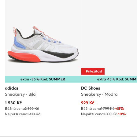
Příležitost
extra -35% Kód: SUMMER
extra -15% Kód: SUMM
adidas
DC Shoes
Sneakersy · Bílá
Sneakersy · Modrá
Aktuální cena
Aktuální cena
1 530
Kč
929
Kč
Běžná cena
2 399 Kč
Běžná cena
1 799 Kč
-48%
Nejnižší cena
1 410 Kč
Nejnižší cena
1 039 Kč
-10%