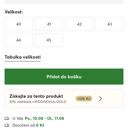
Velikost:
40
41
42
43
44
45
Tabulka velikostí
Přidat do košíku
Získejte za tento produkt
+126 Kč
Dowiedz się w
10% cashback s MODIVOclub GOLD
U Vás:
Po., 10.08 - Út., 11.08
Doručení od
0 Kč