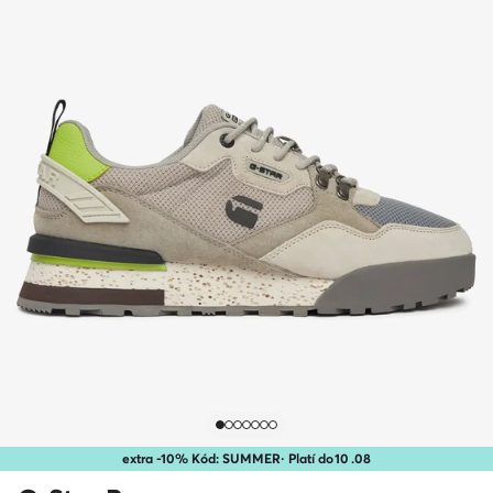
extra -10% Kód: SUMMER
· Platí do
10
.
08