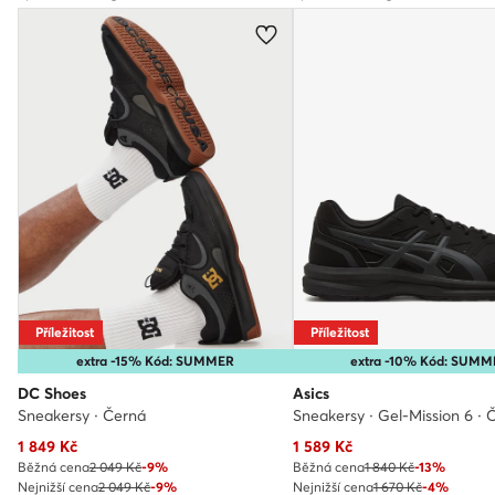
Příležitost
Příležitost
extra -15% Kód: SUMMER
extra -10% Kód: SUM
DC Shoes
Asics
Sneakersy · Černá
Sneakersy · Gel-Mission 6 · 
Aktuální cena
Aktuální cena
1 849
Kč
1 589
Kč
Běžná cena
2 049 Kč
-9%
Běžná cena
1 840 Kč
-13%
Nejnižší cena
2 049 Kč
-9%
Nejnižší cena
1 670 Kč
-4%