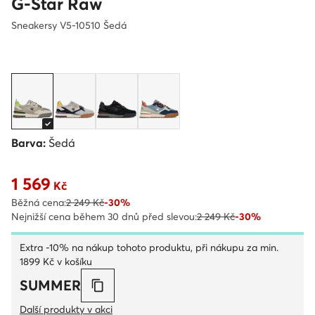
G-Star Raw
Sneakersy V5-10510 Šedá
Barva:
Šedá
1 569
Aktuální cena 1 569 Kč
Kč
Běžná cena:
2 249 Kč
-30%
Nejnižší cena během 30 dnů před slevou:
2 249 Kč
-30%
Extra -10% na nákup tohoto produktu, při nákupu za min.
1899 Kč v košíku
SUMMER
Další produkty v akci