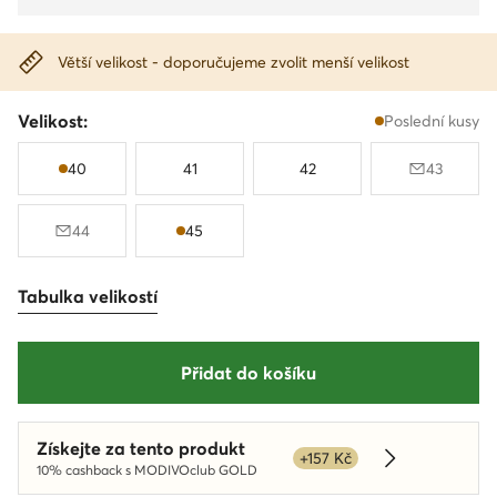
Větší velikost - doporučujeme zvolit menší velikost
Velikost:
Poslední kusy
40
41
42
43
44
45
Tabulka velikostí
Přidat do košíku
Získejte za tento produkt
+157 Kč
Dowiedz się w
10% cashback s MODIVOclub GOLD