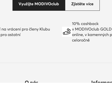
Využijte MODIVOclub
Zjistěte více
10% cashback
í na vrácení pro členy Klubu
v MODIVOclub GOLD
 pro ostatní
online, v kamenných 
celoročně
O nás
Informa
ručení
Údaje společnosti
Jak nakupo
Skupina MODIVO
Tabulka vel