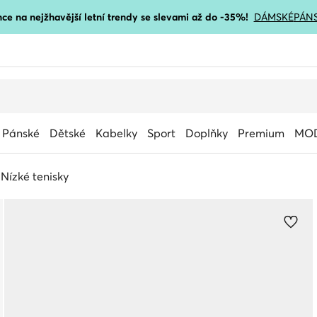
ce na nejžhavější letní trendy se slevami až do -35%!
DÁMSKÉ
PÁN
Pánské
Dětské
Kabelky
Sport
Doplňky
Premium
MOD
Nízké tenisky