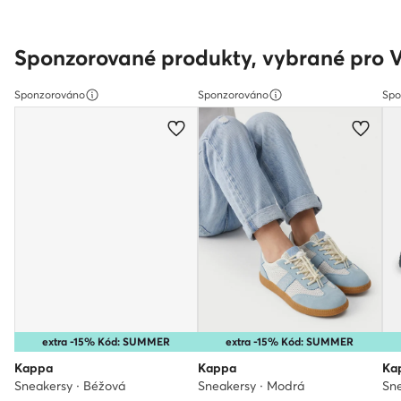
Sponzorované produkty, vybrané pro 
Sponzorováno
Sponzorováno
Spo
extra -15% Kód: SUMMER
extra -15% Kód: SUMMER
Kappa
Kappa
Ka
Sneakersy · Béžová
Sneakersy · Modrá
Sn