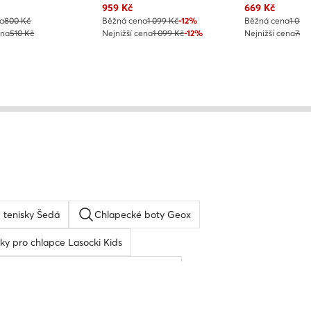
 cena
Aktuální cena
Aktuální cena
959
Kč
669
Kč
a
800 Kč
Běžná cena
1 099 Kč
-12%
Běžná cena
1 019
ena
510 Kč
Nejnižší cena
1 099 Kč
-12%
Nejnižší cena
749
 tenisky Šedá
Chlapecké boty Geox
ky pro chlapce Lasocki Kids
Sandály pro chlapce Lasocki Kids