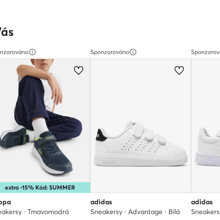
Vás
nzorováno
Sponzorováno
Sponzoro
extra -15% Kód: SUMMER
ppa
adidas
adidas
eakersy · Tmavomodrá
Sneakersy · Advantage · Bílá
Sneakersy