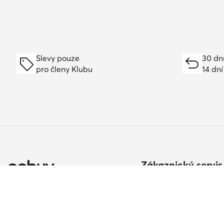
Slevy pouze
30 dn
pro členy Klubu
14 dní
Zákaznický servis
Způsoby a náklady do
Vrácení zboží