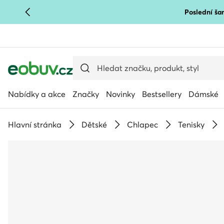
Poslední šan
PŘEJÍT NA HLAVNÍ OBSAH
PŘEJÍT NA VYHLEDÁVÁNÍ
Nabídky a akce
Značky
Novinky
Bestsellery
Dámské
Hlavní stránka
Dětské
Chlapec
Tenisky