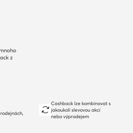
a mnoho
ack z
Cashback lze kombinovat s
jakoukoli slevovou akcí
prodejnách,
nebo výprodejem