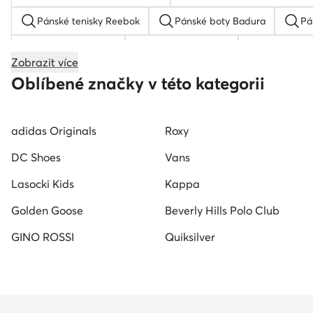
Pánské tenisky Reebok
Pánské boty Badura
Pá
Boty Vans pánské
Pánské boty Nike
Jordan bo
Zobrazit více
Boty DC Shoes pánské
Converse boty pánské
Oblíbené značky v této kategorii
adidas Originals
Roxy
DC Shoes
Vans
Lasocki Kids
Kappa
Golden Goose
Beverly Hills Polo Club
GINO ROSSI
Quiksilver