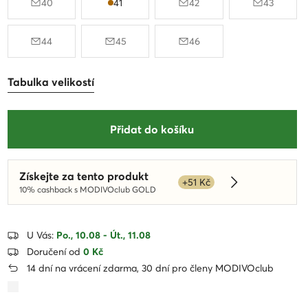
40
41
42
43
44
45
46
Tabulka velikostí
Přidat do košíku
Získejte za tento produkt
+51 Kč
Dowiedz się wi
10% cashback s MODIVOclub GOLD
U Vás:
Po., 10.08 - Út., 11.08
Doručení od
0 Kč
14 dní na vrácení zdarma, 30 dní pro členy MODIVOclub