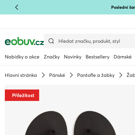
Poslední šan
PŘEJÍT NA HLAVNÍ OBSAH
PŘEJÍT NA VYHLEDÁVÁNÍ
Nabídky a akce
Značky
Novinky
Bestsellery
Dámské
Hlavní stránka
Pánské
Pantofle a žabky
Žab
Příležitost