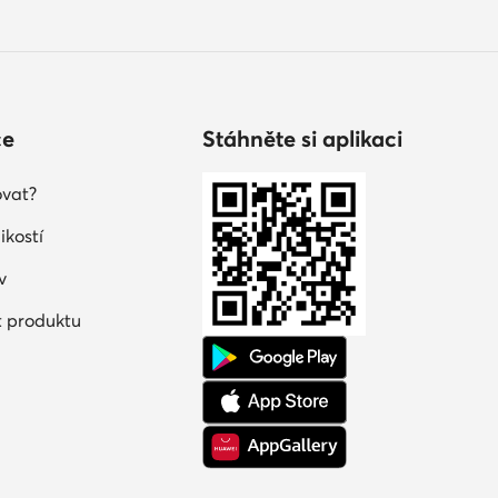
ce
Stáhněte si aplikaci
vat?
ikostí
v
 produktu