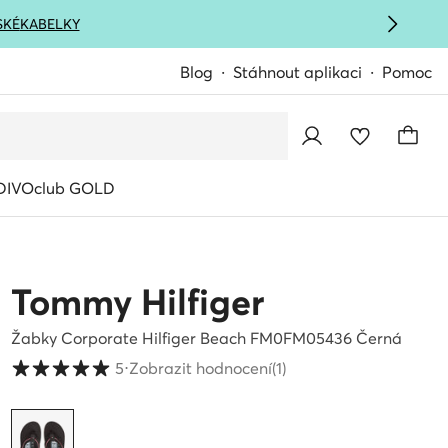
SKÉ
KABELKY
Blog
Stáhnout aplikaci
Pomoc
IVOclub GOLD
Tommy Hilfiger
Žabky Corporate Hilfiger Beach FM0FM05436 Černá
Hodnocení zákazníků ve škále 1 až 5
5
⋅
Zobrazit hodnocení
(1)