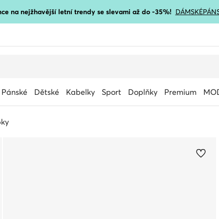
ce na nejžhavější letní trendy se slevami až do -35%!
DÁMSKÉ
PÁN
Pánské
Dětské
Kabelky
Sport
Doplňky
Premium
MOD
ky