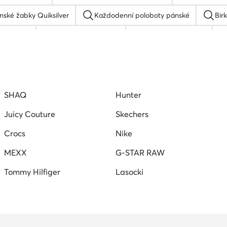
nské žabky Quiksilver
Každodenní poloboty pánské
Bir
ty pánské
Nike tenisky pánské
Pánské bile tenisky
Lakýrky pánské
Rieker sandály pánské
Nazouvací boty 
SHAQ
Hunter
Juicy Couture
Skechers
Crocs
Nike
MEXX
G-STAR RAW
Tommy Hilfiger
Lasocki