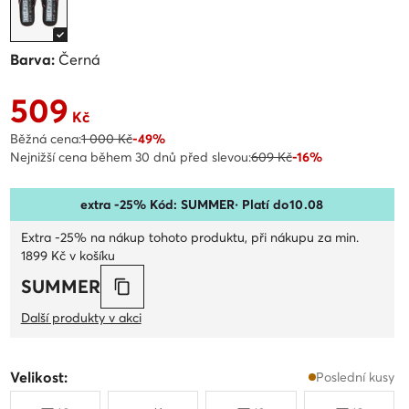
Barva:
Černá
509
Aktuální cena 509 Kč
Kč
Běžná cena:
1 000 Kč
-49%
Nejnižší cena během 30 dnů před slevou:
609 Kč
-16%
extra -25% Kód: SUMMER
· Platí do
10
.
08
Extra -25% na nákup tohoto produktu, při nákupu za min.
1899 Kč v košíku
SUMMER
Další produkty v akci
Velikost:
Poslední kusy