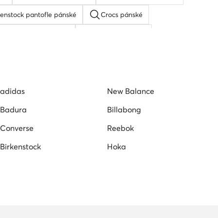
kenstock pantofle pánské
Crocs pánské
Pánské černé tenisky
Skechers pánské
pánské
Pánské tenisky adidas
Boty On pánské
adidas
New Balance
Badura
Billabong
Converse
Reebok
Birkenstock
Hoka