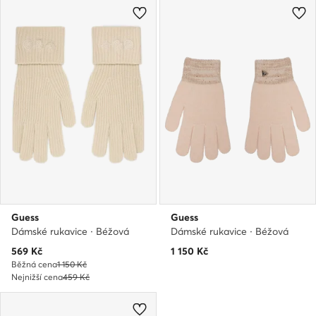
Guess
Guess
Dámské rukavice · Béžová
Dámské rukavice · Béžová
Aktuální cena
569
Kč
1 150
Kč
Běžná cena
1 150 Kč
Nejnižší cena
459 Kč