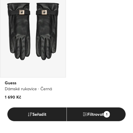
Guess
Dámské rukavice · Černá
1 690
Kč
Seřadit
Filtrovat
1