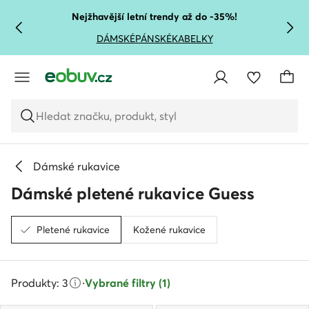
PŘEJÍT NA HLAVNÍ OBSAH
PŘEJÍT NA VYHLEDÁVÁNÍ
Nejžhavější letní trendy až do -35%!
DÁMSKÉ
PÁNSKÉ
KABELKY
Hledat značku, produkt, styl
Dámské rukavice
Dámské pletené rukavice Guess
Pletené rukavice
Kožené rukavice
Produkty: 3
·
Vybrané filtry (1)