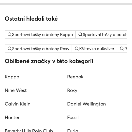
Ostatní hledali také
Sportovní tašky a batohy Kappa
Sportovní tašky a batoh
Sportovní tašky a batohy Roxy
Kšiltovka quiksilver
Ray
Oblíbené značky v této kategorii
Kappa
Reebok
Nine West
Roxy
Calvin Klein
Daniel Wellington
Hunter
Fossil
Beverly Hills Polo Club
Furla