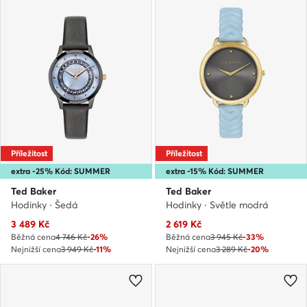
Příležitost
Příležitost
extra -25% Kód: SUMMER
extra -15% Kód: SUMMER
Ted Baker
Ted Baker
Hodinky · Šedá
Hodinky · Světle modrá
Aktuální cena
Aktuální cena
3 489
Kč
2 619
Kč
Běžná cena
4 746 Kč
-26%
Běžná cena
3 945 Kč
-33%
Nejnižší cena
3 949 Kč
-11%
Nejnižší cena
3 289 Kč
-20%