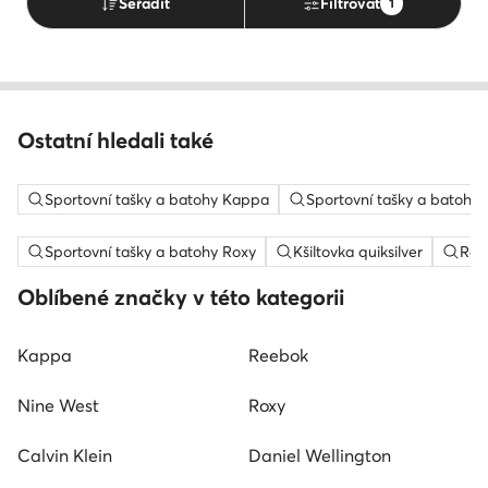
Seřadit
Filtrovat
1
Ostatní hledali také
Sportovní tašky a batohy Kappa
Sportovní tašky a batoh
Sportovní tašky a batohy Roxy
Kšiltovka quiksilver
Ray
Oblíbené značky v této kategorii
Kappa
Reebok
Nine West
Roxy
Calvin Klein
Daniel Wellington