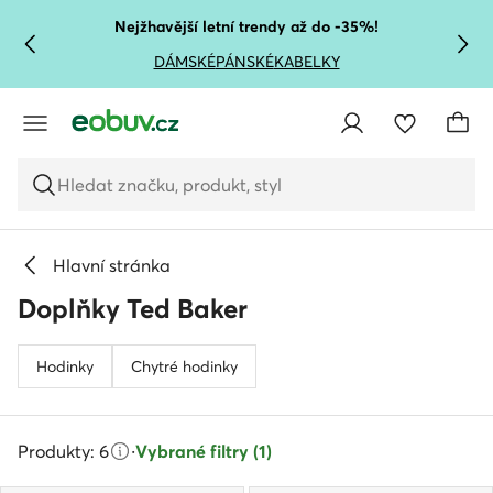
PŘEJÍT NA HLAVNÍ OBSAH
PŘEJÍT NA VYHLEDÁVÁNÍ
Nejžhavější letní trendy až do -35%!
DÁMSKÉ
PÁNSKÉ
KABELKY
Hledat značku, produkt, styl
Hlavní stránka
Doplňky Ted Baker
Hodinky
Chytré hodinky
Produkty: 6
·
Vybrané filtry (1)