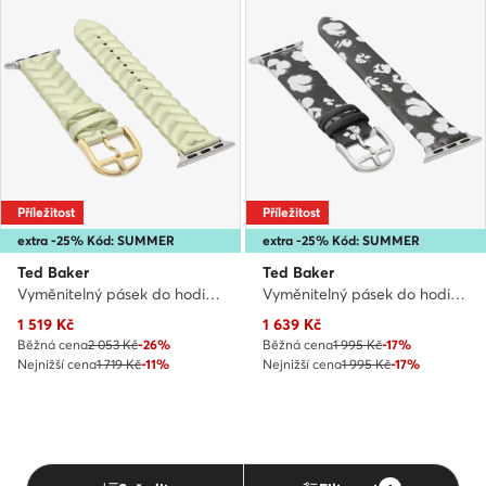
Příležitost
Příležitost
extra -25% Kód: SUMMER
extra -25% Kód: SUMMER
Ted Baker
Ted Baker
Vyměnitelný pásek do hodinek Apple Watch · Zlatá
Vyměnitelný pásek do hodinek Apple Watch · Černá
Aktuální cena
Aktuální cena
1 519
Kč
1 639
Kč
Běžná cena
2 053 Kč
-26%
Běžná cena
1 995 Kč
-17%
Nejnižší cena
1 719 Kč
-11%
Nejnižší cena
1 995 Kč
-17%