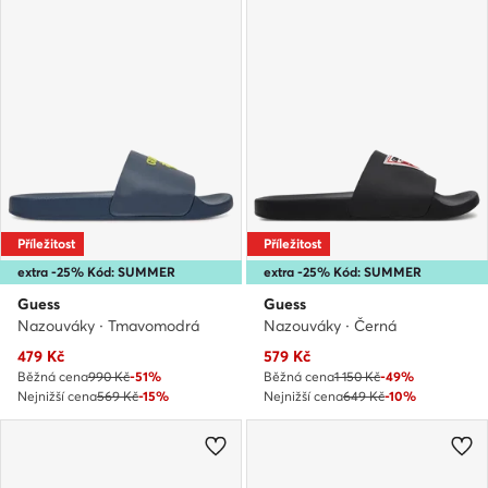
Příležitost
Příležitost
extra -25% Kód: SUMMER
extra -25% Kód: SUMMER
Guess
Guess
Nazouváky · Tmavomodrá
Nazouváky · Černá
Aktuální cena
Aktuální cena
479
Kč
579
Kč
Běžná cena
990 Kč
-51%
Běžná cena
1 150 Kč
-49%
Nejnižší cena
569 Kč
-15%
Nejnižší cena
649 Kč
-10%