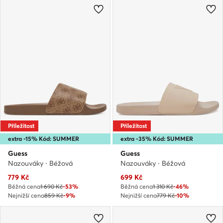
Příležitost
Příležitost
extra -15% Kód: SUMMER
extra -35% Kód: SUMMER
Guess
Guess
Nazouváky · Béžová
Nazouváky · Béžová
Aktuální cena
Aktuální cena
779
Kč
699
Kč
Běžná cena
1 690 Kč
-53%
Běžná cena
1 310 Kč
-46%
Nejnižší cena
859 Kč
-9%
Nejnižší cena
779 Kč
-10%