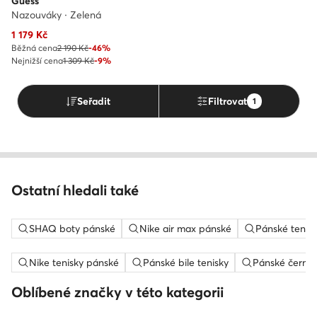
Guess
Nazouváky · Zelená
Aktuální cena
1 179
Kč
Běžná cena
2 190 Kč
-46%
Nejnižší cena
1 309 Kč
-9%
Seřadit
Filtrovat
1
Ostatní hledali také
SHAQ boty pánské
Nike air max pánské
Pánské tenis
Nike tenisky pánské
Pánské bile tenisky
Pánské černé 
Oblíbené značky v této kategorii