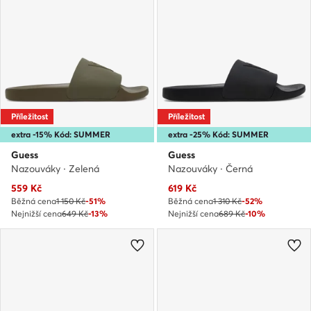
Příležitost
Příležitost
extra -15% Kód: SUMMER
extra -25% Kód: SUMMER
Guess
Guess
Nazouváky · Zelená
Nazouváky · Černá
Aktuální cena
Aktuální cena
559
Kč
619
Kč
Běžná cena
1 150 Kč
-51%
Běžná cena
1 310 Kč
-52%
Nejnižší cena
649 Kč
-13%
Nejnižší cena
689 Kč
-10%