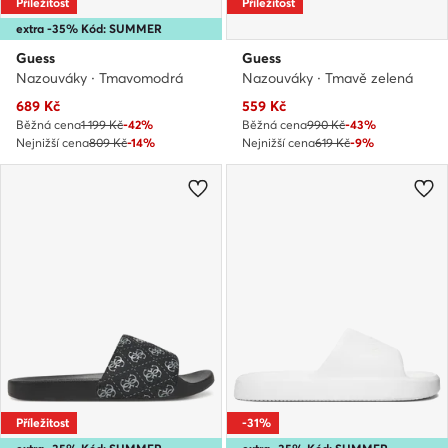
Příležitost
Příležitost
extra -35% Kód: SUMMER
Guess
Guess
Nazouváky · Tmavomodrá
Nazouváky · Tmavě zelená
Aktuální cena
Aktuální cena
689
Kč
559
Kč
Běžná cena
1 199 Kč
-42%
Běžná cena
990 Kč
-43%
Nejnižší cena
809 Kč
-14%
Nejnižší cena
619 Kč
-9%
Příležitost
-31%