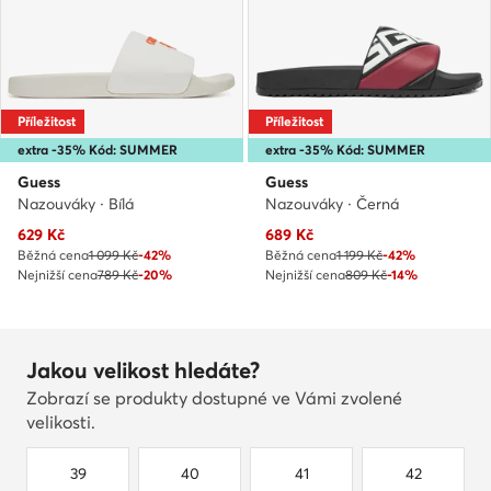
Příležitost
Příležitost
extra -35% Kód: SUMMER
extra -35% Kód: SUMMER
Guess
Guess
Nazouváky · Bílá
Nazouváky · Černá
Aktuální cena
Aktuální cena
629
Kč
689
Kč
Běžná cena
1 099 Kč
-42%
Běžná cena
1 199 Kč
-42%
Nejnižší cena
789 Kč
-20%
Nejnižší cena
809 Kč
-14%
Jakou velikost hledáte?
Zobrazí se produkty dostupné ve Vámi zvolené
velikosti.
39
40
41
42