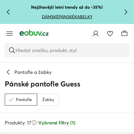
PŘEJÍT NA HLAVNÍ OBSAH
PŘEJÍT NA VYHLEDÁVÁNÍ
Nejžhavější letní trendy až do -35%!
DÁMSKÉ
PÁNSKÉ
KABELKY
Hledat značku, produkt, styl
Pantofle a žabky
Pánské pantofle Guess
Pantofle
Žabky
Produkty: 17
·
Vybrané filtry (1)