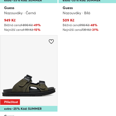
extra -35% Kód: SUMMER
extra -35% Kód: SUMMER
Guess
Guess
Nazouváky · Černá
Nazouváky · Bílá
Aktuální cena
Aktuální cena
949
Kč
509
Kč
Běžná cena
1 890 Kč
-49%
Běžná cena
990 Kč
-48%
Nejnižší cena
1 119 Kč
-15%
Nejnižší cena
739 Kč
-31%
Příležitost
extra -25% Kód: SUMMER