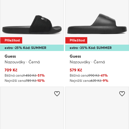
Příležitost
Příležitost
extra -25% Kód: SUMMER
extra -35% Kód: SUMMER
Guess
Guess
Nazouváky · Černá
Nazouváky · Černá
Aktuální cena
Aktuální cena
709
Kč
579
Kč
Běžná cena
1 450 Kč
-51%
Běžná cena
990 Kč
-41%
Nejnižší cena
789 Kč
-10%
Nejnižší cena
639 Kč
-9%