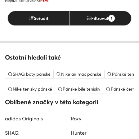
Nejnižší cena
1 239 Kč
-6%
Seřadit
Filtrovat
1
Ostatní hledali také
SHAQ boty pánské
Nike air max pánské
Pánské tenis
Nike tenisky pánské
Pánské bile tenisky
Pánské černé 
Oblíbené značky v této kategorii
adidas Originals
Roxy
SHAQ
Hunter