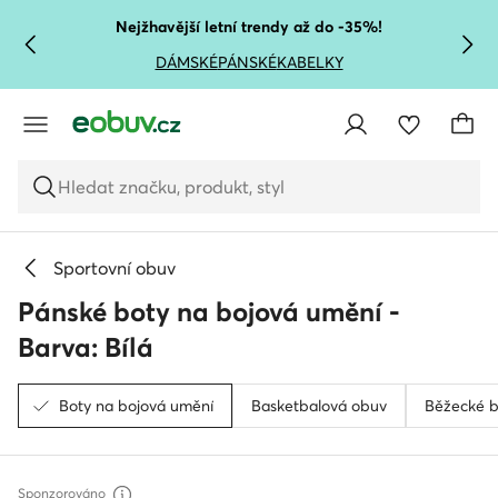
PŘEJÍT NA HLAVNÍ OBSAH
PŘEJÍT NA VYHLEDÁVÁNÍ
Nejžhavější letní trendy až do -35%!
DÁMSKÉ
PÁNSKÉ
KABELKY
Hledat značku, produkt, styl
Sportovní obuv
Pánské boty na bojová umění -
Barva: Bílá
Boty na bojová umění
Basketbalová obuv
Běžecké b
Sponzorováno