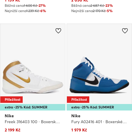
Běžná cena
1 600 Kč
-27%
Běžná cena
2 687 Kč
-23%
Nejnižší cena
1 239 Kč
-6%
Nejnižší cena
2 170 Kč
-5%
Příležitost
Příležitost
extra -25% Kód: SUMMER
extra -25% Kód: SUMMER
Nike
Nike
Freek 316403 100 · Boxerské boty
Fury A02416 401 · Boxerské boty
Aktuální cena
Aktuální cena
2 199
Kč
1 979
Kč