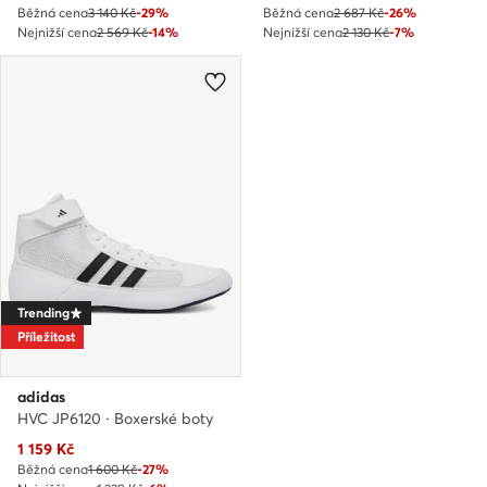
Běžná cena
3 140 Kč
-29%
Běžná cena
2 687 Kč
-26%
Nejnižší cena
2 569 Kč
-14%
Nejnižší cena
2 130 Kč
-7%
Trending
Příležitost
adidas
HVC JP6120 · Boxerské boty
Aktuální cena
1 159
Kč
Běžná cena
1 600 Kč
-27%