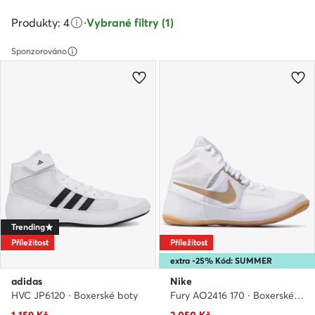
Produkty: 4
·
Vybrané filtry (1)
Sponzorováno
Trending
Příležitost
Příležitost
extra -25% Kód: SUMMER
adidas
Nike
HVC JP6120 · Boxerské boty
Fury AO2416 170 · Boxerské boty
Aktuální cena
Aktuální cena
1 159
Kč
2 050
Kč