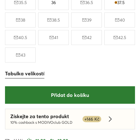
35.5
36
36.5
37.5
38
38.5
39
40
40.5
41
42
42.5
43
Tabulka velikostí
Přidat do košíku
Získejte za tento produkt
+146 Kč
Dowiedz się w
10% cashback s MODIVOclub GOLD