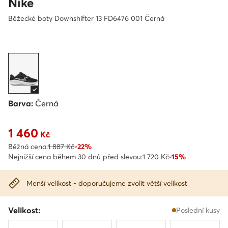
Nike
Běžecké boty Downshifter 13 FD6476 001 Černá
Barva:
Černá
1 460
Aktuální cena 1 460 Kč
Kč
Běžná cena:
1 887 Kč
-22%
Nejnižší cena během 30 dnů před slevou:
1 720 Kč
-15%
Menší velikost - doporučujeme zvolit větší velikost
Velikost:
Poslední kusy