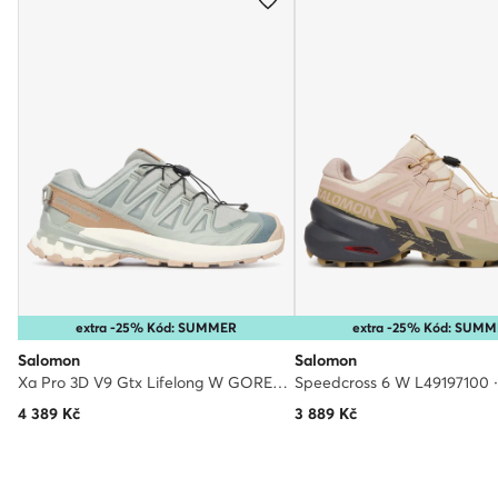
extra -25% Kód: SUMMER
extra -25% Kód: SUM
Salomon
Salomon
Xa Pro 3D V9 Gtx Lifelong W GORE-TEX L49297300 · Běžecké boty
4 389
Kč
3 889
Kč