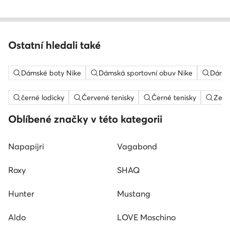
Ostatní hledali také
Dámské boty Nike
Dámská sportovní obuv Nike
Dámsk
černé lodicky
Červené tenisky
Černé tenisky
Zele
Oblíbené značky v této kategorii
Napapijri
Vagabond
Roxy
SHAQ
Hunter
Mustang
Aldo
LOVE Moschino