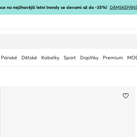
ce na nejžhavější letní trendy se slevami až do -35%!
DÁMSKÉ
PÁN
Pánské
Dětské
Kabelky
Sport
Doplňky
Premium
MOD