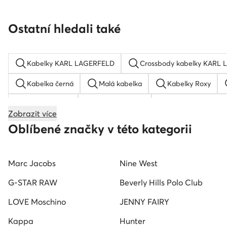
Ostatní hledali také
Kabelky KARL LAGERFELD
Crossbody kabelky KARL
Kabelka černá
Malá kabelka
Kabelky Roxy
Velká kabelka
Klabelka guess
Adidas kopačky
Zobrazit více
Béžová kabelka
Zlaté psaníčko
Kabelky JENNY
Oblíbené značky v této kategorii
Marc Jacobs
Nine West
G-STAR RAW
Beverly Hills Polo Club
LOVE Moschino
JENNY FAIRY
Kappa
Hunter