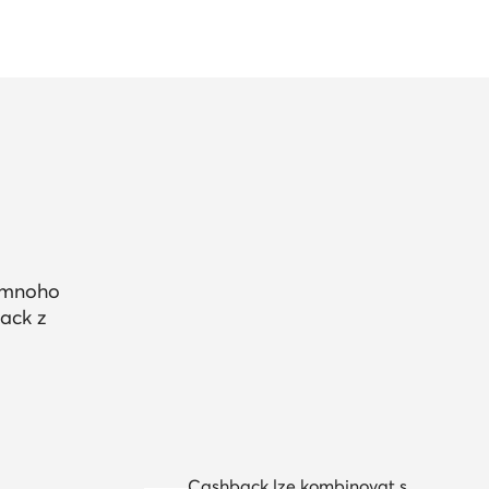
a mnoho
ack z
Cashback lze kombinovat s