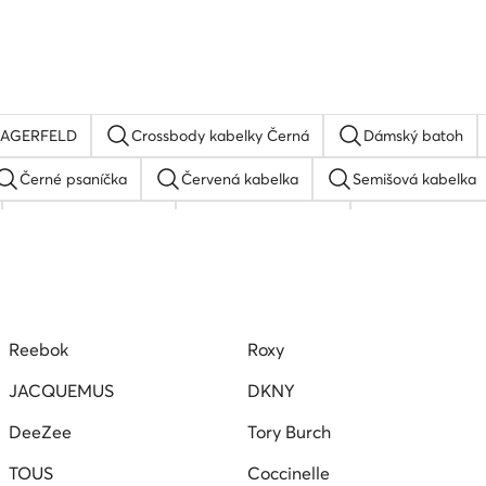
 LAGERFELD
Crossbody kabelky Černá
Dámský batoh
Černé psaníčka
Červená kabelka
Semišová kabelka
Černé shopperky
Kabelky výprodej
Hnědá kabel
 FAIRY
Bílá kabelka
Kožená kabelka
Kabelky Ba
Reebok
Roxy
JACQUEMUS
DKNY
DeeZee
Tory Burch
TOUS
Coccinelle