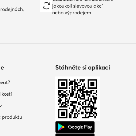
jakoukoli slevovou akcí
prodejnách,
nebo výprodejem
ce
Stáhněte si aplikaci
vat?
ikostí
v
 produktu