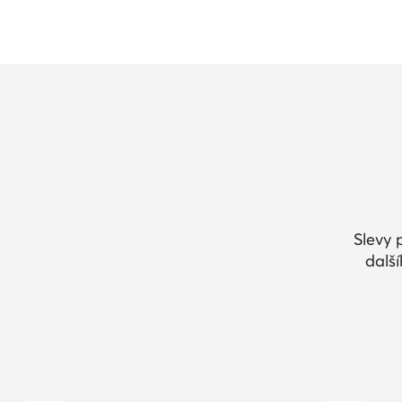
Slevy 
dalš