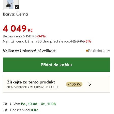
Barva:
Černá
4 049
Aktuální cena 4 049 Kč
Kč
Běžná cena:
6 150 Kč
-34%
Nejnižší cena během 30 dnů před slevou:
4 270 Kč
-5%
Velikost:
Univerzální velikost
Poslední kusy
Přidat do košíku
Získejte za tento produkt
+405 Kč
Dowiedz się w
10% cashback s MODIVOclub GOLD
U Vás:
Po., 10.08 - Út., 11.08
Doručení od
0 Kč