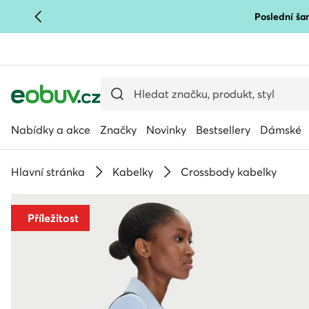
Poslední šan
PŘEJÍT NA HLAVNÍ OBSAH
PŘEJÍT NA VYHLEDÁVÁNÍ
Nabídky a akce
Značky
Novinky
Bestsellery
Dámské
Hlavní stránka
Kabelky
Crossbody kabelky
Příležitost