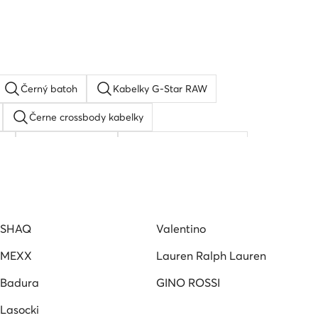
Černý batoh
Kabelky G-Star RAW
Černe crossbody kabelky
ka
Coach kabelky
Michael kors kabelka
dura
SHAQ
Valentino
MEXX
Lauren Ralph Lauren
Badura
GINO ROSSI
Lasocki