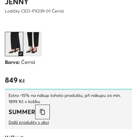
JENNY
Lodičky CEO-PX239-01 Černá
Barva:
Černá
849
849 Kč
Kč
Extra -15% na nákup tohoto produktu, při nákupu za min.
1899 Kč v košíku
SUMMER
Další produkty v akci