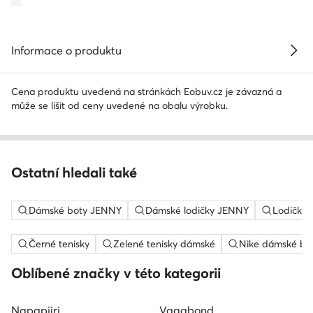
Informace o produktu
Cena produktu uvedená na stránkách Eobuv.cz je závazná a
může se lišit od ceny uvedené na obalu výrobku.
Ostatní hledali také
Dámské boty JENNY
Dámské lodičky JENNY
Lodičky 
Černé tenisky
Zelené tenisky dámské
Nike dámské bo
Oblíbené značky v této kategorii
Napapijri
Vagabond