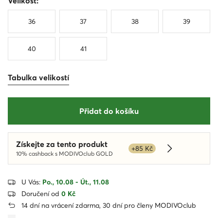
Velikost:
36
37
38
39
40
41
Tabulka velikostí
Přidat do košíku
Získejte za tento produkt
+85 Kč
Dowiedz się w
10% cashback s MODIVOclub GOLD
U Vás:
Po., 10.08 - Út., 11.08
Doručení od
0 Kč
14 dní na vrácení zdarma, 30 dní pro členy MODIVOclub