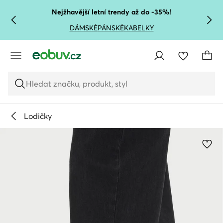
PŘEJÍT NA HLAVNÍ OBSAH
PŘEJÍT NA VYHLEDÁVÁNÍ
Nejžhavější letní trendy až do -35%!
DÁMSKÉ
PÁNSKÉ
KABELKY
Hledat značku, produkt, styl
Lodičky