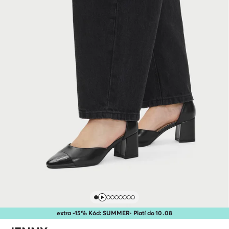
extra -15% Kód: SUMMER
· Platí do
10
.
08