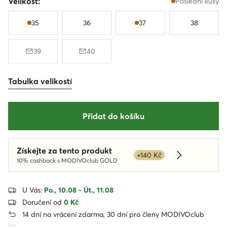
Velikost:
Poslední kusy
35
36
37
38
39
40
Tabulka velikostí
Přidat do košíku
Získejte za tento produkt
+140 Kč
Dowiedz się 
10% cashback s MODIVOclub GOLD
U Vás:
Po., 10.08 - Út., 11.08
Doručení od
0 Kč
14 dní na vrácení zdarma, 30 dní pro členy MODIVOclub