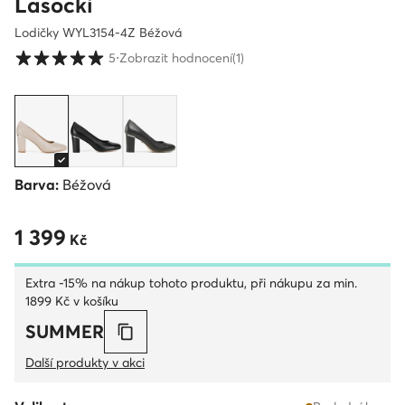
Lasocki
Lodičky WYL3154-4Z Béžová
Hodnocení zákazníků ve škále 1 až 5
5
⋅
Zobrazit hodnocení
(1)
Barva:
Béžová
1 399
1 399 Kč
Kč
Extra -15% na nákup tohoto produktu, při nákupu za min.
1899 Kč v košíku
SUMMER
Další produkty v akci